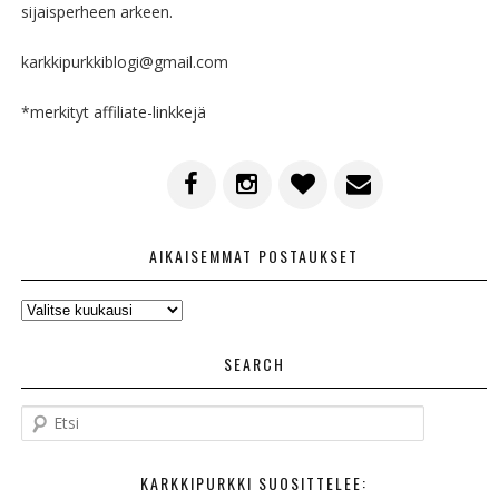
sijaisperheen arkeen.
karkkipurkkiblogi@gmail.com
*merkityt affiliate-linkkejä
AIKAISEMMAT POSTAUKSET
AIKAISEMMAT
POSTAUKSET
SEARCH
E
t
s
KARKKIPURKKI SUOSITTELEE:
i