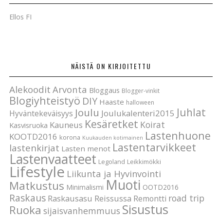
Ellos FI
NÄISTÄ ON KIRJOITETTU
Alekoodit
Arvonta
Bloggaus
Blogger-vinkit
Blogiyhteistyö
DIY
Haaste
halloween
Joulu
Juhlat
Joulukalenteri2015
Hyväntekeväisyys
Kesäretket
Koirat
Kauneus
Kasvisruoka
Lastenhuone
KOOTD2016
korona
Kuukauden kotimainen
Lastentarvikkeet
lastenkirjat
Lasten menot
Lastenvaatteet
Legoland
Leikkimökki
Lifestyle
Liikunta ja Hyvinvointi
Muoti
Matkustus
Minimalismi
OOTD2016
Raskaus
road trip
Raskausasu
Reissussa
Remontti
Sisustus
Ruoka
sijaisvanhemmuus