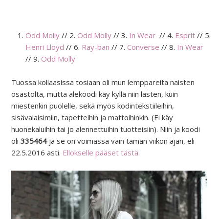
Odd Molly
// 2.
Odd Molly
// 3.
In Wear
// 4.
Esprit
// 5.
Henri Lloyd
// 6.
Ray-ban
// 7.
Converse
// 8.
In Wear
// 9.
Odd Molly
Tuossa kollaasissa tosiaan oli mun lemppareita naisten
osastolta, mutta alekoodi käy kyllä niin lasten, kuin
miestenkin puolelle, sekä myös kodintekstiileihin,
sisävalaisimiin, tapetteihin ja mattoihinkin. (Ei käy
huonekaluihin tai jo alennettuihin tuotteisiin). Niin ja koodi
oli
335464
ja se on voimassa vain tämän viikon ajan, eli
22.5.2016 asti.
Ellokselle pääset tästä
.