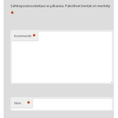
Sähköpostiosoitettasi ei julkaista.
Pakolliset kentät on merkitty
*
*
Kommentti
*
Nimi