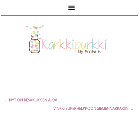
Päävalikko
Artikkelien
←
NYT ON KESÄKUKKIEN AIKA!
selaus
VINKKI SUPERHELPPOON SIEMENNÄKKÄRIIN!
→