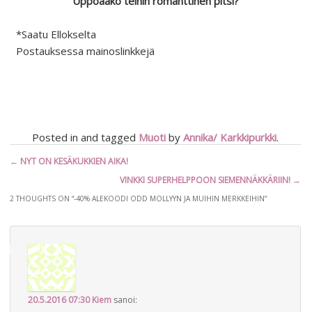
Uppoaako teihin romanttinen pitsi?
*Saatu Ellokselta
Postauksessa mainoslinkkejä
Posted in and tagged
Muoti
by
Annika/ Karkkipurkki
.
Artikkelien
←
NYT ON KESÄKUKKIEN AIKA!
selaus
VINKKI SUPERHELPPOON SIEMENNÄKKÄRIIN!
→
2 THOUGHTS ON “
-40% ALEKOODI ODD MOLLYYN JA MUIHIN MERKKEIHIN
”
20.5.2016 07:30
Kiem
sanoi: