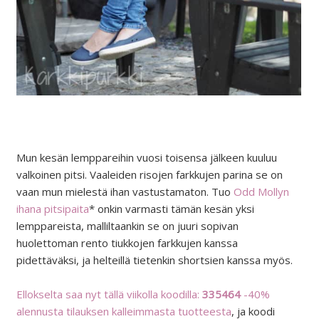
Mun kesän lemppareihin vuosi toisensa jälkeen kuuluu
valkoinen pitsi. Vaaleiden risojen farkkujen parina se on
vaan mun mielestä ihan vastustamaton. Tuo
Odd Mollyn
ihana pitsipaita
* onkin varmasti tämän kesän yksi
lemppareista, malliltaankin se on juuri sopivan
huolettoman rento tiukkojen farkkujen kanssa
pidettäväksi, ja helteillä tietenkin shortsien kanssa myös.
Ellokselta saa nyt tällä viikolla koodilla:
335464
-40%
alennusta tilauksen kalleimmasta tuotteesta
, ja koodi