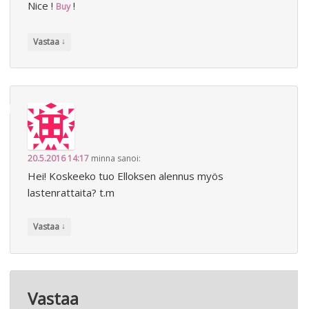
Nice !
!
Buy
↓
Vastaa
20.5.2016 14:17
minna
sanoi:
Hei! Koskeeko tuo Elloksen alennus myös
lastenrattaita? t.m
↓
Vastaa
Vastaa