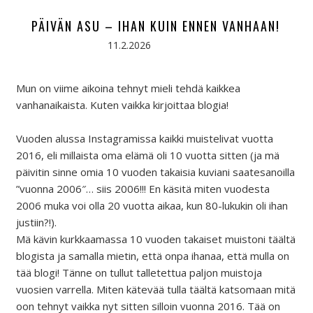
PÄIVÄN ASU – IHAN KUIN ENNEN VANHAAN!
11.2.2026
Mun on viime aikoina tehnyt mieli tehdä kaikkea
vanhanaikaista. Kuten vaikka kirjoittaa blogia!
Vuoden alussa Instagramissa kaikki muistelivat vuotta
2016, eli millaista oma elämä oli 10 vuotta sitten (ja mä
päivitin sinne omia 10 vuoden takaisia kuviani saatesanoilla
”vuonna 2006″… siis 2006!!! En käsitä miten vuodesta
2006 muka voi olla 20 vuotta aikaa, kun 80-lukukin oli ihan
justiin?!).
Mä kävin kurkkaamassa 10 vuoden takaiset muistoni täältä
blogista ja samalla mietin, että onpa ihanaa, että mulla on
tää blogi! Tänne on tullut talletettua paljon muistoja
vuosien varrella. Miten kätevää tulla täältä katsomaan mitä
oon tehnyt vaikka nyt sitten silloin vuonna 2016. Tää on