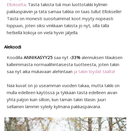
Ellokselta
. Tästä takista tuli mun luottotakki kylmiin
pakkaspäiviin ja tätä samaa takkia on taas tullut Ellokselle!
Tästä on monesti suosituimmat koot myyty nopeasti
loppuun, joten siksi vinkkaan takista jo nyt, sillä tällä
hetkellä kokoja on vielä hyvin jäljellä.
Alekoodi
Koodilla
ANNIKASYY25
saa nyt
-33%
alennuksen tilauksen
kalleimmasta normaalihintaisesta tuotteesta, joten takin
saa nyt aika mukavaan alehintaan
ja takin löydät täältä!
Nää kuvat on jo useamman vuoden takaa, mutta takki on
mulla edelleen käytössä ja tykkään tästä edelleen aivan
yhtä paljon kuin silloin, kun tämän takin tilasin. Juuri
sellainen lämmin syleily kylmänä pakkaspäivänä.