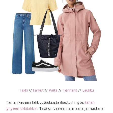
Takki
//
Farkut
//
Paita
//
Tennarit
//
Laukku
Tämän kevään takkiuutuuksista ihastuin myös
tähän
lyhyeen tikkitakkiin.
Tätä on vaaleanharmaana ja mustana