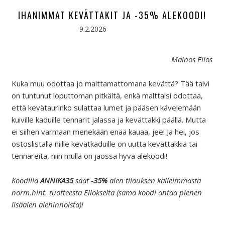
IHANIMMAT KEVÄTTAKIT JA -35% ALEKOODI!
9.2.2026
Mainos Ellos
Kuka muu odottaa jo malttamattomana kevättä? Tää talvi
on tuntunut loputtoman pitkältä, enkä malttaisi odottaa,
että kevätaurinko sulattaa lumet ja pääsen kävelemään
kuiville kaduille tennarit jalassa ja kevättakki päällä. Mutta
ei siihen varmaan menekään enää kauaa, jee! Ja hei, jos
ostoslistalla niille kevätkaduille on uutta kevättakkia tai
tennareita, niin mulla on jaossa hyvä alekoodi!
Koodilla
ANNIKA35
saat
-35%
alen tilauksen kalleimmasta
norm.hint. tuotteesta Ellokselta (sama koodi antaa pienen
lisäalen alehinnoista)!