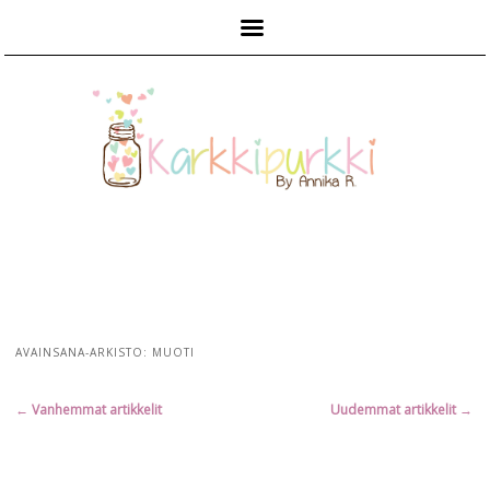
Päävalikko
AVAINSANA-ARKISTO:
MUOTI
Artikkelien
←
Vanhemmat artikkelit
Uudemmat artikkelit
→
selaus