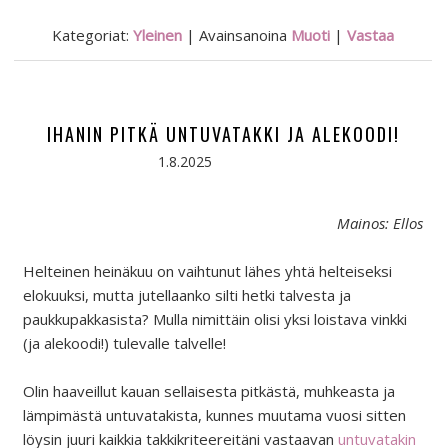
Kategoriat:
Yleinen
|
Avainsanoina
Muoti
|
Vastaa
IHANIN PITKÄ UNTUVATAKKI JA ALEKOODI!
1.8.2025
Mainos: Ellos
Helteinen heinäkuu on vaihtunut lähes yhtä helteiseksi
elokuuksi, mutta jutellaanko silti hetki talvesta ja
paukkupakkasista? Mulla nimittäin olisi yksi loistava vinkki
(ja alekoodi!) tulevalle talvelle!
Olin haaveillut kauan sellaisesta pitkästä, muhkeasta ja
lämpimästä untuvatakista, kunnes muutama vuosi sitten
löysin juuri kaikkia takkikriteereitäni vastaavan
untuvatakin