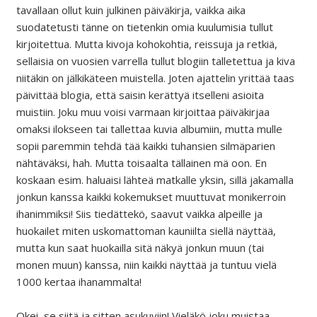
tavallaan ollut kuin julkinen päiväkirja, vaikka aika
suodatetusti tänne on tietenkin omia kuulumisia tullut
kirjoitettua. Mutta kivoja kohokohtia, reissuja ja retkiä,
sellaisia on vuosien varrella tullut blogiin talletettua ja kiva
niitäkin on jälkikäteen muistella. Joten ajattelin yrittää taas
päivittää blogia, että saisin kerättyä itselleni asioita
muistiin. Joku muu voisi varmaan kirjoittaa päiväkirjaa
omaksi ilokseen tai tallettaa kuvia albumiin, mutta mulle
sopii paremmin tehdä tää kaikki tuhansien silmäparien
nähtäväksi, hah. Mutta toisaalta tällainen mä oon. En
koskaan esim. haluaisi lähteä matkalle yksin, sillä jakamalla
jonkun kanssa kaikki kokemukset muuttuvat monikerroin
ihanimmiksi! Siis tiedättekö, saavut vaikka alpeille ja
huokailet miten uskomattoman kauniilta siellä näyttää,
mutta kun saat huokailla sitä näkyä jonkun muun (tai
monen muun) kanssa, niin kaikki näyttää ja tuntuu vielä
1000 kertaa ihanammalta!
Okei, se siitä ja sitten asukuviin! Vieläkö joku muistaa,