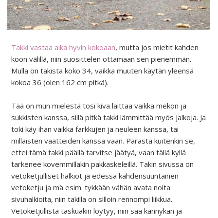
Takki vastaa aika hyvin kokoaan
, mutta jos mietit kahden
koon välillä, niin suosittelen ottamaan sen pienemmän.
Mulla on takista koko 34, vaikka muuten käytän yleensä
kokoa 36 (olen 162 cm pitkä).
Tää on mun mielestä tosi kiva laittaa vaikka mekon ja
sukkisten kanssa, sillä pitkä takki lämmittää myös jalkoja. Ja
toki käy ihan vaikka farkkujen ja neuleen kanssa, tai
millaisten vaatteiden kanssa vaan. Parasta kuitenkin se,
ettei tämä takki päällä tarvitse jäätyä, vaan tällä kyllä
tarkenee kovemmillakin pakkaskeleillä. Takin sivussa on
vetoketjulliset halkiot ja edessä kahdensuuntainen
vetoketju ja mä esim. tykkään vähän avata noita
sivuhalkioita, niin takilla on silloin rennompi liikkua.
Vetoketjullista taskuakin löytyy, niin saa kännykän ja