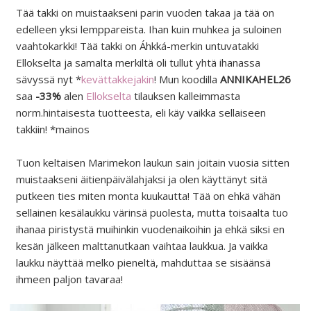
Tää takki on muistaakseni parin vuoden takaa ja tää on
edelleen yksi lemppareista. Ihan kuin muhkea ja suloinen
vaahtokarkki! Tää takki on Áhkká-merkin untuvatakki
Ellokselta ja samalta merkiltä oli tullut yhtä ihanassa
sävyssä nyt *
kevättakkejakin
! Mun koodilla
ANNIKAHEL26
saa
-33%
alen
Ellokselta
tilauksen kalleimmasta
norm.hintaisesta tuotteesta, eli käy vaikka sellaiseen
takkiin! *mainos
Tuon keltaisen Marimekon laukun sain joitain vuosia sitten
muistaakseni äitienpäivälahjaksi ja olen käyttänyt sitä
putkeen ties miten monta kuukautta! Tää on ehkä vähän
sellainen kesälaukku värinsä puolesta, mutta toisaalta tuo
ihanaa piristystä muihinkin vuodenaikoihin ja ehkä siksi en
kesän jälkeen malttanutkaan vaihtaa laukkua. Ja vaikka
laukku näyttää melko pieneltä, mahduttaa se sisäänsä
ihmeen paljon tavaraa!