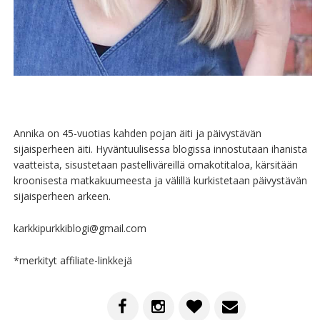
Annika on 45-vuotias kahden pojan äiti ja päivystävän
sijaisperheen äiti. Hyväntuulisessa blogissa innostutaan ihanista
vaatteista, sisustetaan pastelliväreillä omakotitaloa, kärsitään
kroonisesta matkakuumeesta ja välillä kurkistetaan päivystävän
sijaisperheen arkeen.
karkkipurkkiblogi@gmail.com
*merkityt affiliate-linkkejä