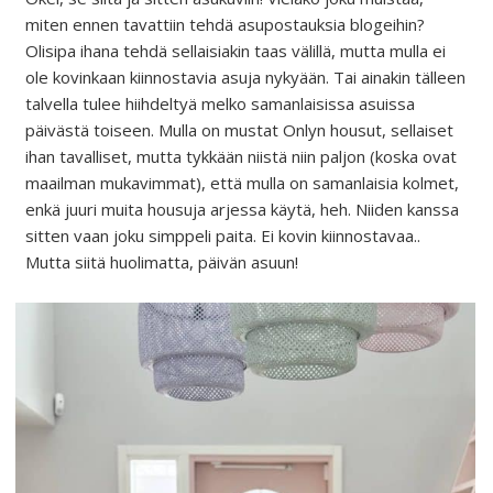
miten ennen tavattiin tehdä asupostauksia blogeihin?
Olisipa ihana tehdä sellaisiakin taas välillä, mutta mulla ei
ole kovinkaan kiinnostavia asuja nykyään. Tai ainakin tälleen
talvella tulee hiihdeltyä melko samanlaisissa asuissa
päivästä toiseen. Mulla on mustat Onlyn housut, sellaiset
ihan tavalliset, mutta tykkään niistä niin paljon (koska ovat
maailman mukavimmat), että mulla on samanlaisia kolmet,
enkä juuri muita housuja arjessa käytä, heh. Niiden kanssa
sitten vaan joku simppeli paita. Ei kovin kiinnostavaa..
Mutta siitä huolimatta, päivän asuun!