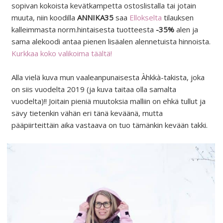
sopivan kokoista kevätkampetta ostoslistalla tai jotain
muuta, niin koodilla
ANNIKA35
saa
Ellokselta
tilauksen
kalleimmasta norm.hintaisesta tuotteesta
-35%
alen ja
sama alekoodi antaa pienen lisäalen alennetuista hinnoista.
Kurkkaa koko valikoima täältä!
Alla vielä kuva mun vaaleanpunaisesta Àhkkà-takista, joka
on siis vuodelta 2019 (ja kuva taitaa olla samalta
vuodelta)!! Joitain pieniä muutoksia malliin on ehkä tullut ja
sävy tietenkin vähän eri tänä keväänä, mutta
pääpiirteittäin aika vastaava on tuo tämänkin kevään takki.