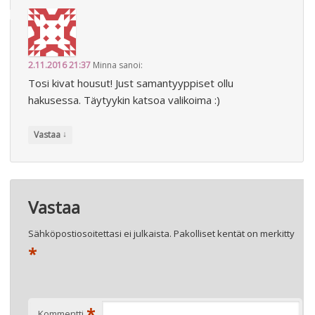
2.11.2016 21:37
Minna
sanoi:
Tosi kivat housut! Just samantyyppiset ollu
hakusessa. Täytyykin katsoa valikoima :)
↓
Vastaa
Vastaa
Sähköpostiosoitettasi ei julkaista.
Pakolliset kentät on merkitty
*
*
Kommentti