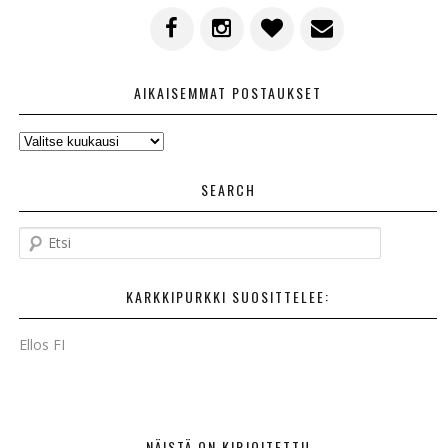
AIKAISEMMAT POSTAUKSET
AIKAISEMMAT
POSTAUKSET
SEARCH
E
t
s
KARKKIPURKKI SUOSITTELEE:
i
Ellos FI
NÄISTÄ ON KIRJOITETTU