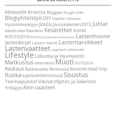
Alekoodit
Arvonta
Bloggaus
Blogger-vinkit
Blogiyhteistyö
DIY
Haaste
halloween
Joulu
Juhlat
Joulukalenteri2015
Hyväntekeväisyys
Kesäretket
Koirat
Kauneus
Kasvisruoka
Lastenhuone
KOOTD2016
korona
Kuukauden kotimainen
Lastentarvikkeet
lastenkirjat
Lasten menot
Lastenvaatteet
Legoland
Leikkimökki
Lifestyle
Liikunta ja Hyvinvointi
Muoti
Matkustus
Minimalismi
OOTD2016
Raskaus
road trip
Raskausasu
Reissussa
Remontti
Sisustus
Ruoka
sijaisvanhemmuus
Vauva
Teemapuistot
Viljaton ja Sokeriton
Äitin vaatteet
Yrittäjyys