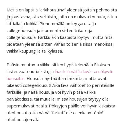
Meillä on lapsilla ”arkihousuina” yleensä joitain pehmoista
ja joustavaa, siis sellaista, joilla on mukava touhuta, istua
lattialla ja leikkiä. Pienemmällä on leggareita ja
collegehousuja ja isommalla sitten trikoo- ja
collegehousuja. Farkkujakin kaapista löytyy, mutta niitä
pidetään yleensä sitten vähän toisenlaisissa menoissa,
vaikka kaupungilla tai kylässä.
Pääsin muutama viikko sitten hypistelemään Elloksen
lastenvaateuutuuksia, ja
ihastuin näihin kuvissa näkyviin
housuihin
. Housut näyttää ihan farkuilta, mutta ovat
oikeasti collegehousut! Aika kiva vaihtoehto perinteisille
farkuille, ja näitä housuja voi hyvin pitää vaikka
päiväkodissa, tai muualla, missä housujen täytyy olla
supermukavat päällä. Pöksyjen päälle voi hyvin kiskaista
ulkohousut, eikä nämä ”farkut” ole ollenkaan tönköt
ulkohousujen alla.