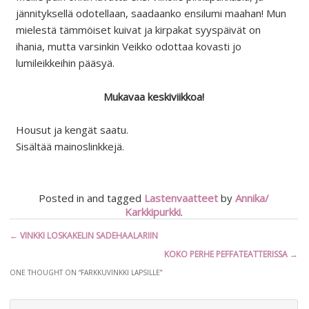
jännityksellä odotellaan, saadaanko ensilumi maahan! Mun
mielestä tämmöiset kuivat ja kirpakat syyspäivät on
ihania, mutta varsinkin Veikko odottaa kovasti jo
lumileikkeihin pääsyä.
Mukavaa keskiviikkoa!
Housut ja kengät saatu.
Sisältää mainoslinkkejä.
Posted in and tagged
Lastenvaatteet
by
Annika/
Karkkipurkki
.
Artikkelien
←
VINKKI LOSKAKELIN SADEHAALARIIN
selaus
KOKO PERHE PEFFATEATTERISSA
→
ONE THOUGHT ON “
FARKKUVINKKI LAPSILLE
”