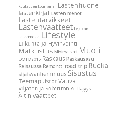
Lastenhuone
Kuukauden kotimainen
lastenkirjat
Lasten menot
Lastentarvikkeet
Lastenvaatteet
Legoland
Lifestyle
Leikkimökki
Liikunta ja Hyvinvointi
Muoti
Matkustus
Minimalismi
Raskaus
Raskausasu
OOTD2016
Ruoka
road trip
Reissussa
Remontti
Sisustus
sijaisvanhemmuus
Vauva
Teemapuistot
Viljaton ja Sokeriton
Yrittäjyys
Äitin vaatteet