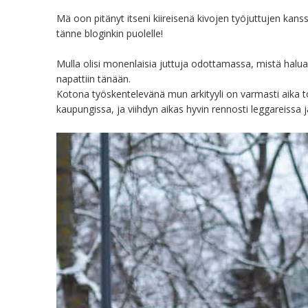
Mä oon pitänyt itseni kiireisenä kivojen työjuttujen kanss
tänne bloginkin puolelle!
Mulla olisi monenlaisia juttuja odottamassa, mistä haluais
napattiin tänään.
Kotona työskentelevänä mun arkityyli on varmasti aika toi
kaupungissa, ja viihdyn aikas hyvin rennosti leggareissa 