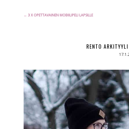
Artikkelien
←
3 X OPETTAVAINEN MOBIILIPELI LAPSILLE
selaus
RENTO ARKITYYLI
17.1.