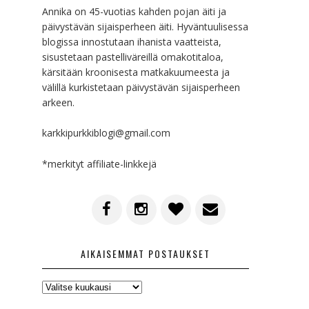
Annika on 45-vuotias kahden pojan äiti ja
päivystävän sijaisperheen äiti. Hyväntuulisessa
blogissa innostutaan ihanista vaatteista,
sisustetaan pastelliväreillä omakotitaloa,
kärsitään kroonisesta matkakuumeesta ja
välillä kurkistetaan päivystävän sijaisperheen
arkeen.
karkkipurkkiblogi@gmail.com
*merkityt affiliate-linkkejä
AIKAISEMMAT POSTAUKSET
AIKAISEMMAT
POSTAUKSET