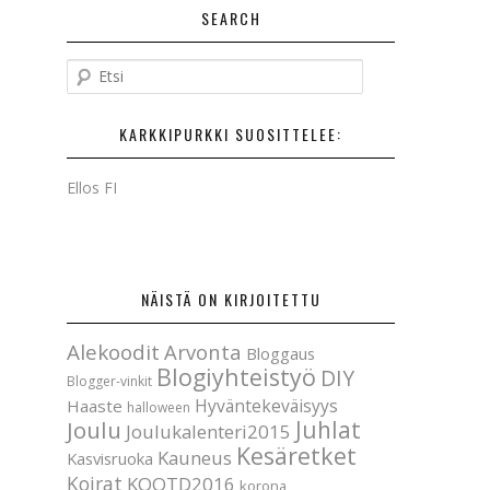
SEARCH
E
t
s
KARKKIPURKKI SUOSITTELEE:
i
Ellos FI
NÄISTÄ ON KIRJOITETTU
Alekoodit
Arvonta
Bloggaus
Blogiyhteistyö
DIY
Blogger-vinkit
Hyväntekeväisyys
Haaste
halloween
Joulu
Juhlat
Joulukalenteri2015
Kesäretket
Kauneus
Kasvisruoka
Koirat
KOOTD2016
korona