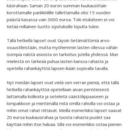
käsirahaan. Saman 20 euron summan kuukausittain
korottamalle pankkitilille tallettamalla olisi 15 vuoden
päästä kasassa vain 3600 euroa. Toki etukäteen ei voi
tietää millainen tuotto sijoituksille lopulta tulee.
Tällä hetkellä lapset ovat täysin tietämättömiä arvo-
osuustileistään, mutta myöhemmin lasten ollessa vähän
isompia näistä asioista on tarkoitus jutella yhdessä. Mun
mielestä on tärkeää puhua lasten kanssa rahasta ja
opetella rahankäyttöä lapsen ikään sopivalla tavalla.
Nyt meidän lapset ovat vielä sen verran pieniä, että tällä
hetkellä rahankäyttöä opetellaan aivan perinteisesti
laittamalla kolikoita ja seteleitä säästölippaaseen ja
lompakkoon ja miettimällä mitä omilla rahoilla voi ostaa ja
mihin omat rahat riittävät. Meillä esimerkiksi lapset saavat
20 euroa kuukausirahaa ja tuosta rahasta puolet saa
käyttää mihin itse haluaa. Sillä voi esimerkiksi ostaa pienen