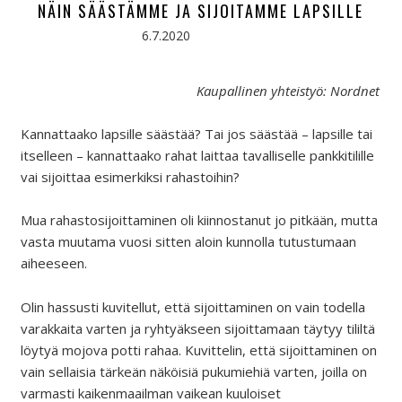
NÄIN SÄÄSTÄMME JA SIJOITAMME LAPSILLE
6.7.2020
Kaupallinen yhteistyö: Nordnet
Kannattaako lapsille säästää? Tai jos säästää – lapsille tai
itselleen – kannattaako rahat laittaa tavalliselle pankkitilille
vai sijoittaa esimerkiksi rahastoihin?
Mua rahastosijoittaminen oli kiinnostanut jo pitkään, mutta
vasta muutama vuosi sitten aloin kunnolla tutustumaan
aiheeseen.
Olin hassusti kuvitellut, että sijoittaminen on vain todella
varakkaita varten ja ryhtyäkseen sijoittamaan täytyy tililtä
löytyä mojova potti rahaa. Kuvittelin, että sijoittaminen on
vain sellaisia tärkeän näköisiä pukumiehiä varten, joilla on
varmasti kaikenmaailman vaikean kuuloiset