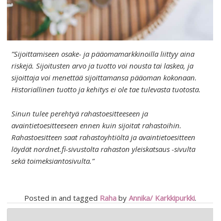
”Sijoittamiseen osake- ja pääomamarkkinoilla liittyy aina
riskejä. Sijoitusten arvo ja tuotto voi nousta tai laskea, ja
sijoittaja voi menettää sijoittamansa pääoman kokonaan.
Historiallinen tuotto ja kehitys ei ole tae tulevasta tuotosta.
Sinun tulee perehtyä rahastoesitteeseen ja
avaintietoesitteeseen ennen kuin sijoitat rahastoihin.
Rahastoesitteen saat rahastoyhtiöltä ja avaintietoesitteen
löydät nordnet.fi-sivustolta rahaston yleiskatsaus -sivulta
sekä toimeksiantosivulta.”
Posted in and tagged
Raha
by
Annika/ Karkkipurkki
.
Artikkelien
←
TATU JA PATU VIIKINSAARESSA!