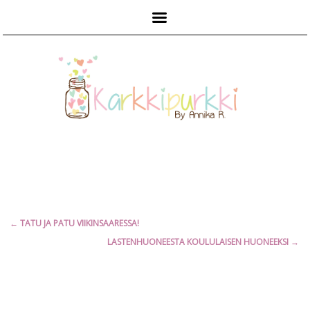
Päävalikko
Artikkelien
←
TATU JA PATU VIIKINSAARESSA!
selaus
LASTENHUONEESTA KOULULAISEN HUONEEKSI
→