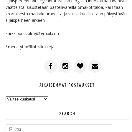
sijaisperheen äiti. Hyväntuulisessa blogissa innostutaan ihanista
vaatteista, sisustetaan pastelliväreillä omakotitaloa, kärsitään
kroonisesta matkakuumeesta ja välillä kurkistetaan päivystävän
sijaisperheen arkeen.
karkkipurkkiblogi@gmail.com
*merkityt affiliate-linkkejä
AIKAISEMMAT POSTAUKSET
AIKAISEMMAT
POSTAUKSET
SEARCH
E