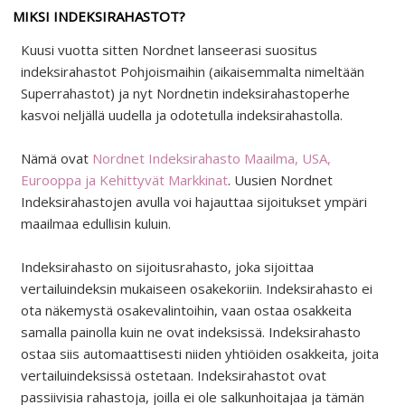
MIKSI INDEKSIRAHASTOT?
Kuusi vuotta sitten Nordnet lanseerasi suositus
indeksirahastot Pohjoismaihin (aikaisemmalta nimeltään
Superrahastot) ja nyt Nordnetin indeksirahastoperhe
kasvoi neljällä uudella ja odotetulla indeksirahastolla.
Nämä ovat
Nordnet Indeksirahasto Maailma, USA,
Eurooppa ja Kehittyvät Markkinat
. Uusien Nordnet
Indeksirahastojen avulla voi hajauttaa sijoitukset ympäri
maailmaa edullisin kuluin.
Indeksirahasto on sijoitusrahasto, joka sijoittaa
vertailuindeksin mukaiseen osakekoriin. Indeksirahasto ei
ota näkemystä osakevalintoihin, vaan ostaa osakkeita
samalla painolla kuin ne ovat indeksissä. Indeksirahasto
ostaa siis automaattisesti niiden yhtiöiden osakkeita, joita
vertailuindeksissä ostetaan. Indeksirahastot ovat
passiivisia rahastoja, joilla ei ole salkunhoitajaa ja tämän