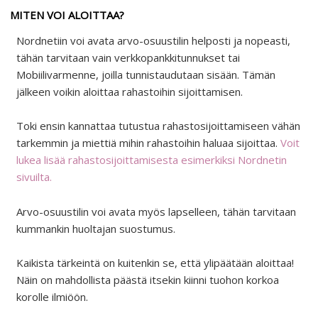
MITEN VOI ALOITTAA?
Nordnetiin voi avata arvo-osuustilin helposti ja nopeasti,
tähän tarvitaan vain verkkopankkitunnukset tai
Mobiilivarmenne, joilla tunnistaudutaan sisään. Tämän
jälkeen voikin aloittaa rahastoihin sijoittamisen.
Toki ensin kannattaa tutustua rahastosijoittamiseen vähän
tarkemmin ja miettiä mihin rahastoihin haluaa sijoittaa.
Voit
lukea lisää rahastosijoittamisesta esimerkiksi Nordnetin
sivuilta.
Arvo-osuustilin voi avata myös lapselleen, tähän tarvitaan
kummankin huoltajan suostumus.
Kaikista tärkeintä on kuitenkin se, että ylipäätään aloittaa!
Näin on mahdollista päästä itsekin kiinni tuohon korkoa
korolle ilmiöön.