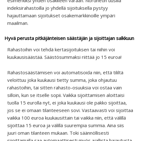
esimerkiksi yhden osakkeen varaan. Nordnetin uusilla
indeksirahastoilla jo yhdellä sijoituksella pystyy
hajauttamaan sijoitukset osakemarkkinoille ympäri
maailman.
Hyvä perusta pitkäjänteisen säästäjän ja sijoittajan salkkuun
Rahastoihin voi tehdä kertasijoituksen tai niihin voi
kuukausisäästää. Säästösummaksi riittää jo 15 euroa!
Rahastosäästämisen voi automatisoida niin, että tililtä
veloittuu joka kuukausi tietty summa, joka ohjautuu
rahastoihin, tai sitten rahasto-osuuksia voi ostaa vain
silloin, kun se itselle sopii. Vaikka sijoittamisen aloittaisi
tuolla 15 eurolla nyt, ei joka kuukausi ole pakko sijoittaa,
jos se ei omaan tilanteeseen sovi. Vastaavasti voi sijoittaa
vaikka 100 euroa kuukausittain tai vaikka niin, että välillä
sijoittaa 15 euroa ja välillä suurempia summia. Aina siis
juuri oman tilanteen mukaan. Toki säännöllisesti
sijoittamalla saa automaattisesti myös ajallista hajautusta