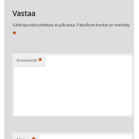
selaus
LASTENHUONEESTA KOULULAISEN HUONEEKSI
→
Vastaa
Sähköpostiosoitettasi ei julkaista.
Pakolliset kentät on merkitty
*
*
Kommentti