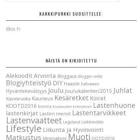
t
s
KARKKIPURKKI SUOSITTELEE:
i
Ellos FI
NÄISTÄ ON KIRJOITETTU
Alekoodit
Arvonta
Bloggaus
Blogger-vinkit
Blogiyhteistyö
DIY
Haaste
halloween
Joulu
Juhlat
Joulukalenteri2015
Hyväntekeväisyys
Kesäretket
Koirat
Kauneus
Kasvisruoka
Lastenhuone
KOOTD2016
korona
Kuukauden kotimainen
Lastentarvikkeet
lastenkirjat
Lasten menot
Lastenvaatteet
Legoland
Leikkimökki
Lifestyle
Liikunta ja Hyvinvointi
Muoti
Matkustus
Minimalismi
OOTD2016