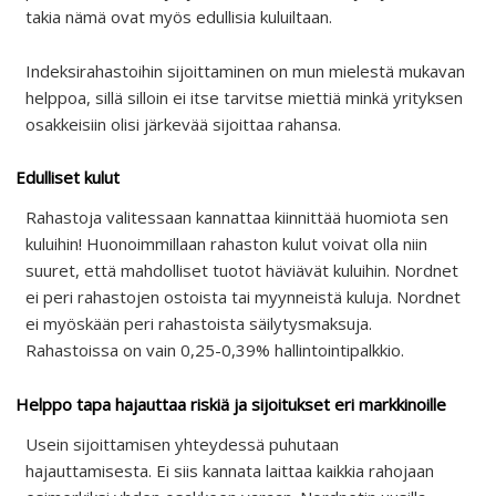
takia nämä ovat myös edullisia kuluiltaan.
Indeksirahastoihin sijoittaminen on mun mielestä mukavan
helppoa, sillä silloin ei itse tarvitse miettiä minkä yrityksen
osakkeisiin olisi järkevää sijoittaa rahansa.
Edulliset kulut
Rahastoja valitessaan kannattaa kiinnittää huomiota sen
kuluihin! Huonoimmillaan rahaston kulut voivat olla niin
suuret, että mahdolliset tuotot häviävät kuluihin. Nordnet
ei peri rahastojen ostoista tai myynneistä kuluja. Nordnet
ei myöskään peri rahastoista säilytysmaksuja.
Rahastoissa on vain 0,25-0,39% hallintointipalkkio.
Helppo tapa hajauttaa riskiä ja sijoitukset eri markkinoille
Usein sijoittamisen yhteydessä puhutaan
hajauttamisesta. Ei siis kannata laittaa kaikkia rahojaan