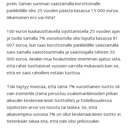
potin. Saman summan säästämällä korottomalle
pankkitilille olisi 25 vuoden päästä kasassa 15 000 euroa.
Aikamoinen ero vai mitä?
100 euron kuukausittaisella sijoittamisella 25 vuoden ajan
ja tuolla samalla 7% vuosituotolla olisi lopulta kasassa 81
007 euroa, kun taas korottomalle pankkitilille säästämällä
saisi samalla säästösummalla ja säästöajalla talteen 30
000 euroa. Ainakin mua houkuttelee enemmän ajatus siitä,
että rahat tuottaisivat vuosien varrella mukavasti kuin se,
että en saisi rahoilleni mitään tuottoa.
Toki täytyy muistaa, että tämä 7% vuosittainen tuotto oli
vain esimerkki (tämä perustuu osakemarkkinoiden pitkän
aikavälin keskimääräisiin tuottoihin) ja todellisuudessa
sijoitusten arvoi voi nousta tai laskea. Se, että
aikaisempina vuosina 7% on ollut keskimääräinen tuotto ei
tietenkään takaa sitä, että näin olisi jatkossakin.