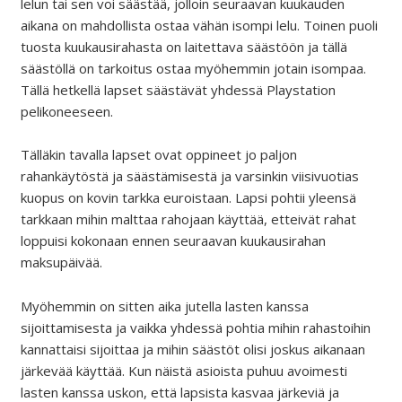
lelun tai sen voi säästää, jolloin seuraavan kuukauden
aikana on mahdollista ostaa vähän isompi lelu. Toinen puoli
tuosta kuukausirahasta on laitettava säästöön ja tällä
säästöllä on tarkoitus ostaa myöhemmin jotain isompaa.
Tällä hetkellä lapset säästävät yhdessä Playstation
pelikoneeseen.
Tälläkin tavalla lapset ovat oppineet jo paljon
rahankäytöstä ja säästämisestä ja varsinkin viisivuotias
kuopus on kovin tarkka euroistaan. Lapsi pohtii yleensä
tarkkaan mihin malttaa rahojaan käyttää, etteivät rahat
loppuisi kokonaan ennen seuraavan kuukausirahan
maksupäivää.
Myöhemmin on sitten aika jutella lasten kanssa
sijoittamisesta ja vaikka yhdessä pohtia mihin rahastoihin
kannattaisi sijoittaa ja mihin säästöt olisi joskus aikanaan
järkevää käyttää. Kun näistä asioista puhuu avoimesti
lasten kanssa uskon, että lapsista kasvaa järkeviä ja