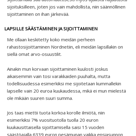
sijoituksilleen, joten jos vain mahdollista, niin säännöllinen
sijoittaminen on ihan järkevää.
LAPSILLE SÄÄSTÄMINEN JA SIJOITTAMINEN
Me ollaan keskitetty koko meidän perheen
rahastosijoittaminen Nordnetiin, eli meidän lapsillakin on
siellä omat arvo-osuustilit.
Ainakin mun korvaan sijoittaminen kuulosti joskus
aikaisemmin vain tosi varakkaiden puuhalta, mutta
todellisuudessa esimerkiksi me sijoitetaan kummallekin
lapselle vain 20 euroa kuukaudessa, mikä ei mun mielestä
ole mikään suuren suuri summa.
Jos taas miettii tuota korkoa korolle ilmiötä, niin
esimerkiksi 7% vuosituotolla tuolla 20 euron
kuukausittaisella sijoittamisella saisi 15 vuoden
säästöajalla 6339 euron pesämunan vaikka ensiasunnon