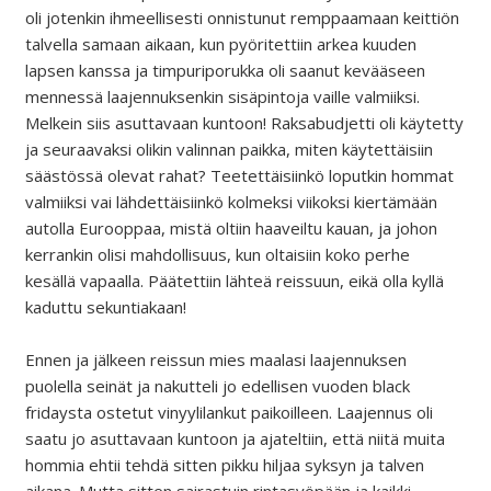
oli jotenkin ihmeellisesti onnistunut remppaamaan keittiön
talvella samaan aikaan, kun pyöritettiin arkea kuuden
lapsen kanssa ja timpuriporukka oli saanut kevääseen
mennessä laajennuksenkin sisäpintoja vaille valmiiksi.
Melkein siis asuttavaan kuntoon! Raksabudjetti oli käytetty
ja seuraavaksi olikin valinnan paikka, miten käytettäisiin
säästössä olevat rahat? Teetettäisiinkö loputkin hommat
valmiiksi vai lähdettäisiinkö kolmeksi viikoksi kiertämään
autolla Eurooppaa, mistä oltiin haaveiltu kauan, ja johon
kerrankin olisi mahdollisuus, kun oltaisiin koko perhe
kesällä vapaalla. Päätettiin lähteä reissuun, eikä olla kyllä
kaduttu sekuntiakaan!
Ennen ja jälkeen reissun mies maalasi laajennuksen
puolella seinät ja nakutteli jo edellisen vuoden black
fridaysta ostetut vinyylilankut paikoilleen. Laajennus oli
saatu jo asuttavaan kuntoon ja ajateltiin, että niitä muita
hommia ehtii tehdä sitten pikku hiljaa syksyn ja talven