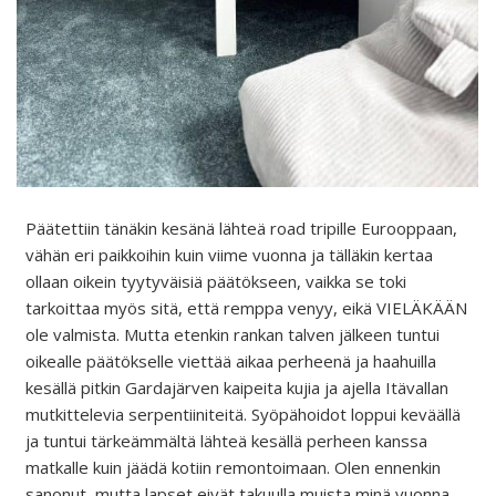
Päätettiin tänäkin kesänä lähteä road tripille Eurooppaan,
vähän eri paikkoihin kuin viime vuonna ja tälläkin kertaa
ollaan oikein tyytyväisiä päätökseen, vaikka se toki
tarkoittaa myös sitä, että remppa venyy, eikä VIELÄKÄÄN
ole valmista. Mutta etenkin rankan talven jälkeen tuntui
oikealle päätökselle viettää aikaa perheenä ja haahuilla
kesällä pitkin Gardajärven kaipeita kujia ja ajella Itävallan
mutkittelevia serpentiiniteitä. Syöpähoidot loppui keväällä
ja tuntui tärkeämmältä lähteä kesällä perheen kanssa
matkalle kuin jäädä kotiin remontoimaan. Olen ennenkin
sanonut, mutta lapset eivät takuulla muista minä vuonna