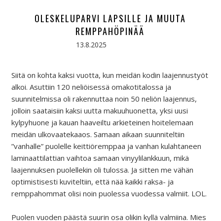
OLESKELUPARVI LAPSILLE JA MUUTA
REMPPAHÖPINÄÄ
13.8.2025
Siitä on kohta kaksi vuotta, kun meidän kodin laajennustyöt
alkoi. Asuttiin 120 neliöisessä omakotitalossa ja
suunnitelmissa oli rakennuttaa noin 50 neliön laajennus,
jolloin saataisiin kaksi uutta makuuhuonetta, yksi uusi
kylpyhuone ja kauan haaveiltu arkieteinen hoitelemaan
meidän ulkovaatekaaos. Samaan aikaan suunniteltiin
”vanhalle” puolelle keittiöremppaa ja vanhan kulahtaneen
laminaattilattian vaihtoa samaan vinyylilankkuun, mikä
laajennuksen puolellekin oli tulossa. Ja sitten me vähän
optimistisesti kuviteltiin, että nää kaikki raksa- ja
remppahommat olisi noin puolessa vuodessa valmiit. LOL.
Puolen vuoden päästä suurin osa olikin kyllä valmiina. Mies