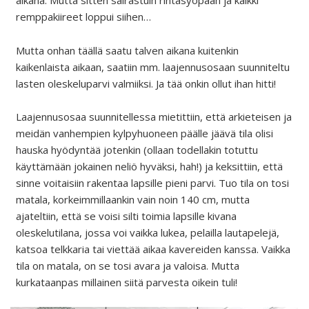
aikana. Mutta sitten sairastuin rintasyöpään ja kaikki
remppakiireet loppui siihen…
Mutta onhan täällä saatu talven aikana kuitenkin
kaikenlaista aikaan, saatiin mm. laajennusosaan suunniteltu
lasten oleskeluparvi valmiiksi. Ja tää onkin ollut ihan hitti!
Laajennusosaa suunnitellessa mietittiin, että arkieteisen ja
meidän vanhempien kylpyhuoneen päälle jäävä tila olisi
hauska hyödyntää jotenkin (ollaan todellakin totuttu
käyttämään jokainen neliö hyväksi, hah!) ja keksittiin, että
sinne voitaisiin rakentaa lapsille pieni parvi. Tuo tila on tosi
matala, korkeimmillaankin vain noin 140 cm, mutta
ajateltiin, että se voisi silti toimia lapsille kivana
oleskelutilana, jossa voi vaikka lukea, pelailla lautapelejä,
katsoa telkkaria tai viettää aikaa kavereiden kanssa. Vaikka
tila on matala, on se tosi avara ja valoisa. Mutta
kurkataanpas millainen siitä parvesta oikein tuli!