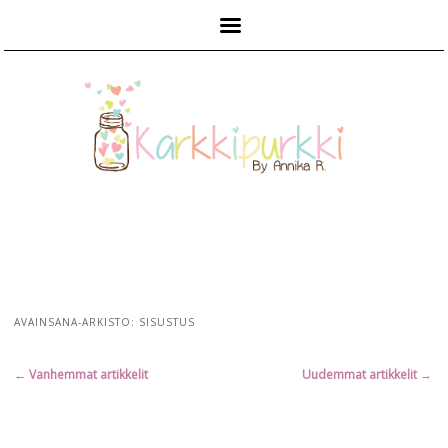
Päävalikko
AVAINSANA-ARKISTO:
SISUSTUS
Artikkelien
←
Vanhemmat artikkelit
Uudemmat artikkelit
→
selaus