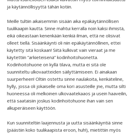
ja käytännöllisyyttä tähän kotiin.
Meille tultiin aikaisemmin sisään aika epäkäytännöllisen
tuulikaapin kautta. Sinne mahtui kerralla noin kaksi ihmistä,
eikä oikeastaan kenenkään kenkiä ilman, että ne olisivat
olleet tiellä. Sisäänkäynti oli niin epäkäytännöllinen, ettei
käytetty sitä koskaan! Siitä kulkivat vain vieraat ja me
käytettiin ”arkieteisenä” kodinhoitohuonetta.
Kodinhoitohuone on kyllä tilava, mutta ei sitä ole
suunniteltu ulkovaatteiden säilyttämiseen. Ei ainakaan
suurperheen! Oltiin ostettu sinne naulakoita, kenkäteline,
hylly, jossa oli jokaiselle oma kori asusteille jne, mutta silti
huoneessa oli melkoinen ulkovaatekaaos ja usein haaveilin,
että saataisiin joskus kodinhoitohuone ihan vain sen
alkuperäiseen käyttöön.
Kun suunniteltiin laajennusta ja uutta sisäänkäyntiä sinne
(päästiin koko tuulikaapista eroon, huh!), mietittiin myös