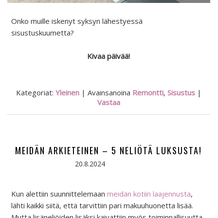
Onko muille iskenyt syksyn lähestyessä
sisustuskuumetta?
Kivaa päivää!
Kategoriat:
Yleinen
|
Avainsanoina
Remontti
,
Sisustus
|
Vastaa
MEIDÄN ARKIETEINEN – 5 NELIÖTÄ LUKSUSTA!
20.8.2024
Kun alettiin suunnittelemaan
meidän kotiin laajennusta
,
lähti kaikki siitä, että tarvittiin pari makuuhuonetta lisää.
Mutta lisäneliöiden lisäksi kaivattiin myös toiminnallisuutta