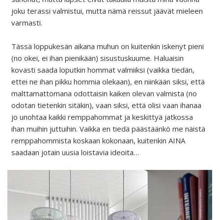
joku terassi valmistui, mutta nämä reissut jäävät mieleen
varmasti.
Tässä loppukesän aikana muhun on kuitenkin iskenyt pieni
(no okei, ei ihan pienikään) sisustuskuume. Haluaisin
kovasti saada loputkin hommat valmiiksi (vaikka tiedän,
ettei ne ihan pikku hommia olekaan), en niinkään siksi, että
malttamattomana odottaisin kaiken olevan valmista (no
odotan tietenkin sitäkin), vaan siksi, että olisi vaan ihanaa
jo unohtaa kaikki remppahommat ja keskittyä jatkossa
ihan muihin juttuihin. Vaikka en tiedä päästäänkö me näistä
remppahommista koskaan kokonaan, kuitenkin AINA
saadaan jotain uusia loistavia ideoita…