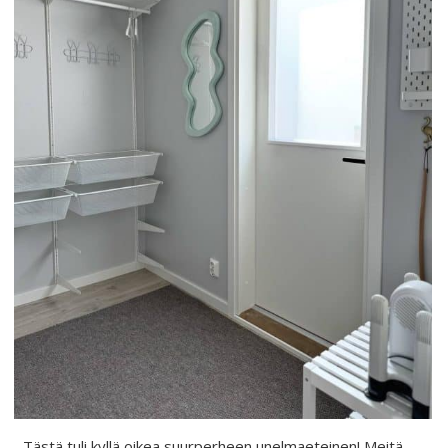
Tästä tuli kyllä oikea suurperheen unelmaeteinen! Meitä