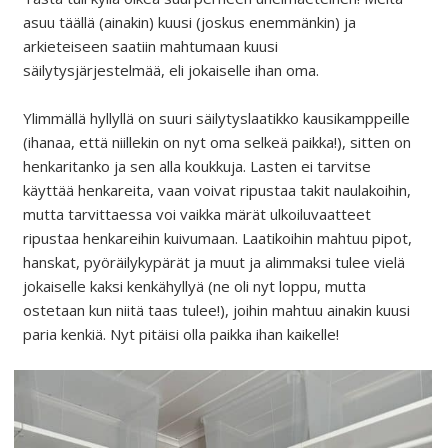
asuu täällä (ainakin) kuusi (joskus enemmänkin) ja
arkieteiseen saatiin mahtumaan kuusi
säilytysjärjestelmää, eli jokaiselle ihan oma.
Ylimmällä hyllyllä on suuri säilytyslaatikko kausikamppeille
(ihanaa, että niillekin on nyt oma selkeä paikka!), sitten on
henkaritanko ja sen alla koukkuja. Lasten ei tarvitse
käyttää henkareita, vaan voivat ripustaa takit naulakoihin,
mutta tarvittaessa voi vaikka märät ulkoiluvaatteet
ripustaa henkareihin kuivumaan. Laatikoihin mahtuu pipot,
hanskat, pyöräilykypärät ja muut ja alimmaksi tulee vielä
jokaiselle kaksi kenkähyllyä (ne oli nyt loppu, mutta
ostetaan kun niitä taas tulee!), joihin mahtuu ainakin kuusi
paria kenkiä. Nyt pitäisi olla paikka ihan kaikelle!