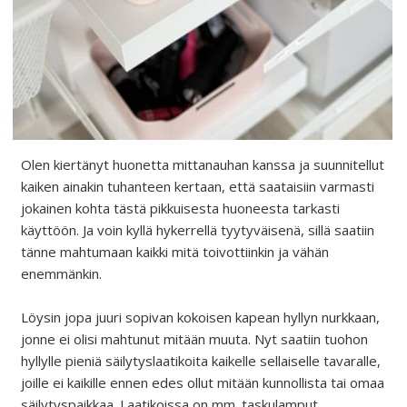
Olen kiertänyt huonetta mittanauhan kanssa ja suunnitellut
kaiken ainakin tuhanteen kertaan, että saataisiin varmasti
jokainen kohta tästä pikkuisesta huoneesta tarkasti
käyttöön. Ja voin kyllä hykerrellä tyytyväisenä, sillä saatiin
tänne mahtumaan kaikki mitä toivottiinkin ja vähän
enemmänkin.
Löysin jopa juuri sopivan kokoisen kapean hyllyn nurkkaan,
jonne ei olisi mahtunut mitään muuta. Nyt saatiin tuohon
hyllylle pieniä säilytyslaatikoita kaikelle sellaiselle tavaralle,
joille ei kaikille ennen edes ollut mitään kunnollista tai omaa
säilytyspaikkaa. Laatikoissa on mm. taskulamput,