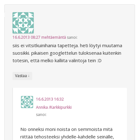
16.6.2013 08:27
mehtäemäntä
sanoi:
siis ei vitsitkuinihania tapetteja. heti löytyi muutama
suosikki. pikaisen googlettelun tuloksenaa kuitenkin
totesin, että melko kalliita valintoja tein :D
↓
Vastaa
16.6.2013 16:32
Annika /Karkkipurkki
sanoi:
No onneksi moni noista on semmoista mitä
riittää tehosteeksi yhdelle-kahdelle seinälle,