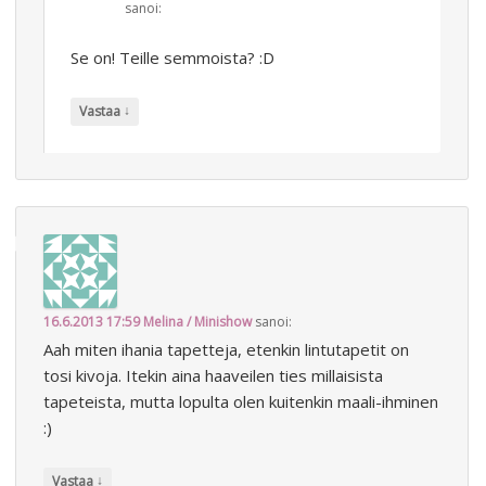
sanoi:
Se on! Teille semmoista? :D
↓
Vastaa
16.6.2013 17:59
Melina / Minishow
sanoi:
Aah miten ihania tapetteja, etenkin lintutapetit on
tosi kivoja. Itekin aina haaveilen ties millaisista
tapeteista, mutta lopulta olen kuitenkin maali-ihminen
:)
↓
Vastaa