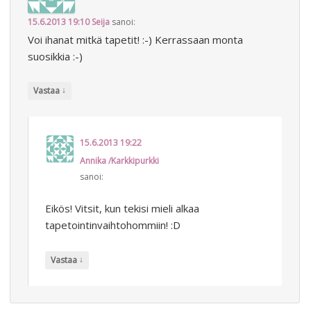
15.6.2013 19:10
Seija
sanoi:
Voi ihanat mitkä tapetit! :-) Kerrassaan monta
suosikkia :-)
↓
Vastaa
15.6.2013 19:22
Annika /Karkkipurkki
sanoi:
Eikös! Vitsit, kun tekisi mieli alkaa
tapetointinvaihtohommiin! :D
↓
Vastaa