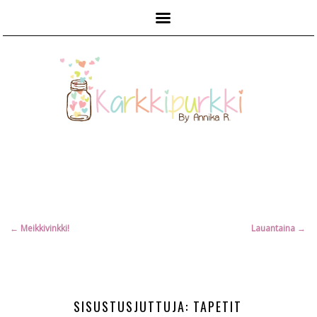
Päävalikko
Artikkelien
←
Meikkivinkki!
Lauantaina
→
selaus
SISUSTUSJUTTUJA: TAPETIT