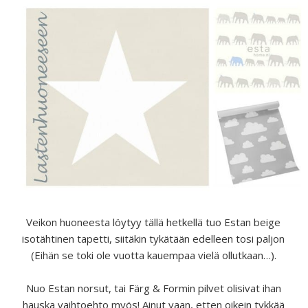
Veikon huoneesta löytyy tällä hetkellä tuo Estan beige
isotähtinen tapetti, siitäkin tykätään edelleen tosi paljon
(Eihän se toki ole vuotta kauempaa vielä ollutkaan…).
Nuo Estan norsut, tai Färg & Formin pilvet olisivat ihan
hauska vaihtoehto myös! Ainut vaan, etten oikein tykkää