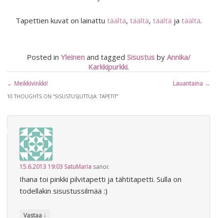
Tapettien kuvat on lainattu
täältä
,
täältä
,
täältä
ja
täältä
.
Posted in
Yleinen
and tagged
Sisustus
by
Annika/
Karkkipurkki
.
Artikkelien
←
Meikkivinkki!
Lauantaina
→
selaus
10 THOUGHTS ON “
SISUSTUSJUTTUJA: TAPETIT
”
15.6.2013 19:03
SatuMaria
sanoi:
Ihana toi pinkki pilvitapetti ja tähtitapetti. Sulla on
todellakin sisustussilmää :)
↓
Vastaa