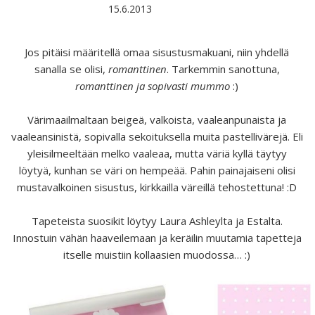
15.6.2013
Jos pitäisi määritellä omaa sisustusmakuani, niin yhdellä
sanalla se olisi,
romanttinen
. Tarkemmin sanottuna,
romanttinen ja sopivasti mummo
:)
Värimaailmaltaan beigeä, valkoista, vaaleanpunaista ja
vaaleansinistä, sopivalla sekoituksella muita pastellivärejä. Eli
yleisilmeeltään melko vaaleaa, mutta väriä kyllä täytyy
löytyä, kunhan se väri on hempeää. Pahin painajaiseni olisi
mustavalkoinen sisustus, kirkkailla väreillä tehostettuna! :D
Tapeteista suosikit löytyy Laura Ashleylta ja Estalta.
Innostuin vähän haaveilemaan ja keräilin muutamia tapetteja
itselle muistiin kollaasien muodossa… :)