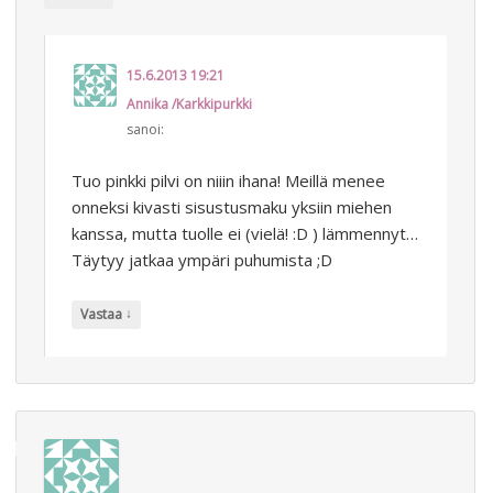
15.6.2013 19:21
Annika /Karkkipurkki
sanoi:
Tuo pinkki pilvi on niiin ihana! Meillä menee
onneksi kivasti sisustusmaku yksiin miehen
kanssa, mutta tuolle ei (vielä! :D ) lämmennyt…
Täytyy jatkaa ympäri puhumista ;D
↓
Vastaa