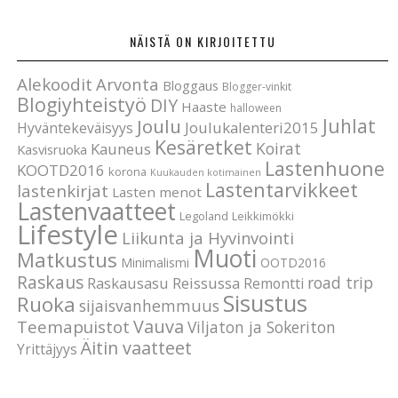
NÄISTÄ ON KIRJOITETTU
Alekoodit
Arvonta
Bloggaus
Blogger-vinkit
Blogiyhteistyö
DIY
Haaste
halloween
Joulu
Juhlat
Joulukalenteri2015
Hyväntekeväisyys
Kesäretket
Koirat
Kauneus
Kasvisruoka
Lastenhuone
KOOTD2016
korona
Kuukauden kotimainen
Lastentarvikkeet
lastenkirjat
Lasten menot
Lastenvaatteet
Legoland
Leikkimökki
Lifestyle
Liikunta ja Hyvinvointi
Muoti
Matkustus
Minimalismi
OOTD2016
Raskaus
road trip
Raskausasu
Reissussa
Remontti
Sisustus
Ruoka
sijaisvanhemmuus
Vauva
Teemapuistot
Viljaton ja Sokeriton
Äitin vaatteet
Yrittäjyys