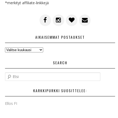
*merkityt affiliate-linkkejä
AIKAISEMMAT POSTAUKSET
AIKAISEMMAT
POSTAUKSET
SEARCH
E
t
s
KARKKIPURKKI SUOSITTELEE:
i
Ellos FI