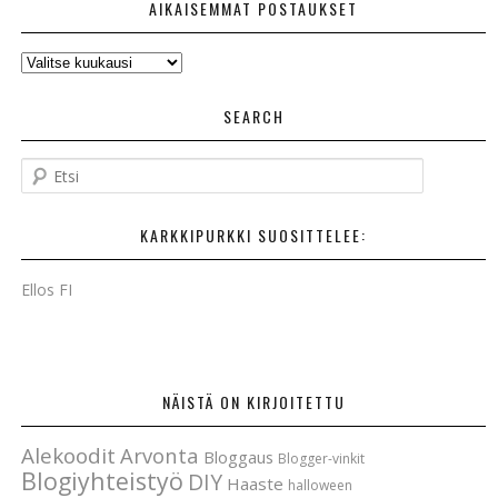
AIKAISEMMAT POSTAUKSET
AIKAISEMMAT
POSTAUKSET
SEARCH
E
t
s
KARKKIPURKKI SUOSITTELEE:
i
Ellos FI
NÄISTÄ ON KIRJOITETTU
Alekoodit
Arvonta
Bloggaus
Blogger-vinkit
Blogiyhteistyö
DIY
Haaste
halloween