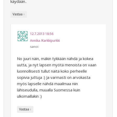
käydään..
↓
Vastaa
12.7.2013 18:56
Annika /Karkkipurkki
sanoi:
No juuri näin, mäkin tykkään nähdä ja kokea
uutta, ja nyt lapsen myötä menoista on vaan
luonnollisesti tullut näitä koko perheelle
sopivia juttuja :) Ja varmasti on arvokasta
myös lapselle nähdä maailmaa niin
lähiseudulla, muualla Suomessa kuin
ulkomaillakin :)
↓
Vastaa