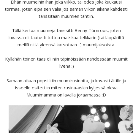
Eihän muumeihin ihan joka viikko, tai edes joka kuukausi
törmää, joten eipä sen väliä jos saman viikon aikana kahdesti
tanssitaan muumien tahtiin.
Tällä kertaa muumeja tanssitti Benny Törnroos, joten
luvassa oli taatusti tuttua matskua telkkarin (tai läppäriltä
meillä niitä yleensä katsotaan…) muumijaksoista.
Kyllähän toinen taas oli niin täpinöissään nähdessään muumit
livenä ;)
Samaan aikaan popsittiin muumirusinoita, ja kovasti äitille ja
isseelle esitettiin miten rusina-askin kyljessä oleva
Muumimamma on lavalla joraamassa :D