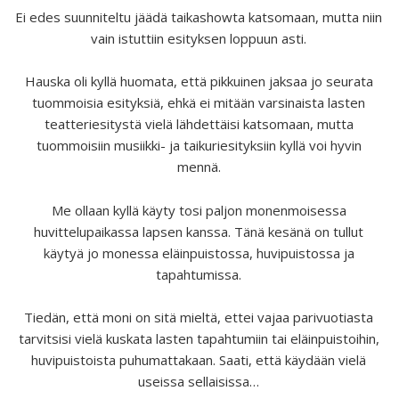
Ei edes suunniteltu jäädä taikashowta katsomaan, mutta niin
vain istuttiin esityksen loppuun asti.
Hauska oli kyllä huomata, että pikkuinen jaksaa jo seurata
tuommoisia esityksiä, ehkä ei mitään varsinaista lasten
teatteriesitystä vielä lähdettäisi katsomaan, mutta
tuommoisiin musiikki- ja taikuriesityksiin kyllä voi hyvin
mennä.
Me ollaan kyllä käyty tosi paljon monenmoisessa
huvittelupaikassa lapsen kanssa. Tänä kesänä on tullut
käytyä jo monessa eläinpuistossa, huvipuistossa ja
tapahtumissa.
Tiedän, että moni on sitä mieltä, ettei vajaa parivuotiasta
tarvitsisi vielä kuskata lasten tapahtumiin tai eläinpuistoihin,
huvipuistoista puhumattakaan. Saati, että käydään vielä
useissa sellaisissa…