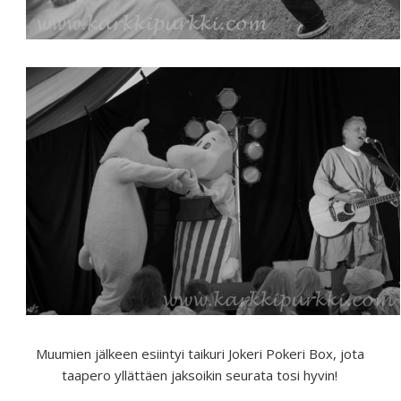
Muumien jälkeen esiintyi taikuri Jokeri Pokeri Box, jota
taapero yllättäen jaksoikin seurata tosi hyvin!