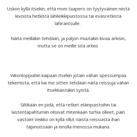
Uskon kyllä itsekin, että moni taapero on tyytyväinen niistä
kivoista hetkistä lähileikkipuistossa tai eväsretkistä
lähirantsulle.
Näitä meilläkin tehdään, ja paljon muutakin kivaa arkisin,
mutta se on meille sitä
arkea.
Viikonloppuihin kaipaan itsekin jotain vähän spessumpaa
tekemistä, että kai me sitten tehdään näitä reissuja vähän
itsekkäistäkin syistä.
Siltikään en pidä, että retket eläinpuistoihin tai
lastentapahtumiin olisivat mitenkään turhia olleet, päin
vastoin! Veikko on kyllä ollut näistä reissuista ihan
täpinoissään ja innolla menossa mukana.