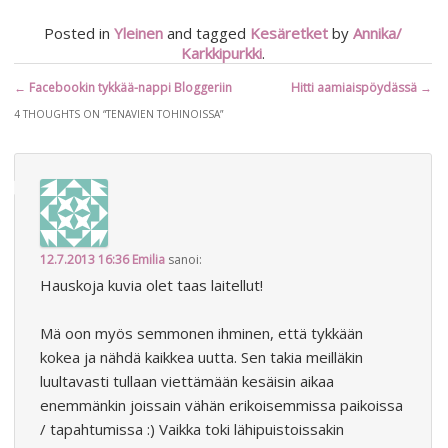
Posted in
Yleinen
and tagged
Kesäretket
by
Annika/
Karkkipurkki
.
Artikkelien
←
Facebookin tykkää-nappi Bloggeriin
Hitti aamiaispöydässä
→
selaus
4 THOUGHTS ON “
TENAVIEN TOHINOISSA
”
12.7.2013 16:36
Emilia
sanoi:
Hauskoja kuvia olet taas laitellut!
Mä oon myös semmonen ihminen, että tykkään
kokea ja nähdä kaikkea uutta. Sen takia meilläkin
luultavasti tullaan viettämään kesäisin aikaa
enemmänkin joissain vähän erikoisemmissa paikoissa
/ tapahtumissa :) Vaikka toki lähipuistoissakin