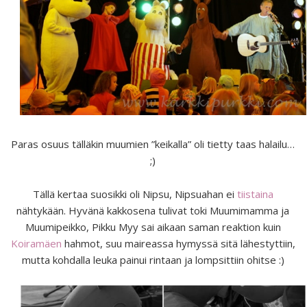
Paras osuus tälläkin muumien ”keikalla” oli tietty taas halailu…
;)
Tällä kertaa suosikki oli Nipsu, Nipsuahan ei
tiistaina
nähtykään. Hyvänä kakkosena tulivat toki Muumimamma ja
Muumipeikko, Pikku Myy sai aikaan saman reaktion kuin
Koiramäen
hahmot, suu maireassa hymyssä sitä lähestyttiin,
mutta kohdalla leuka painui rintaan ja lompsittiin ohitse :)