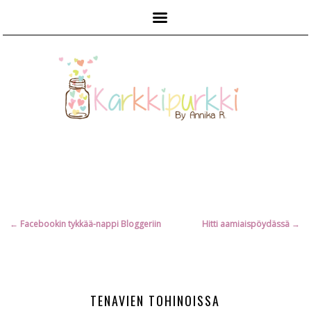
Päävalikko
Artikkelien
←
Facebookin tykkää-nappi Bloggeriin
Hitti aamiaispöydässä
→
selaus
TENAVIEN TOHINOISSA