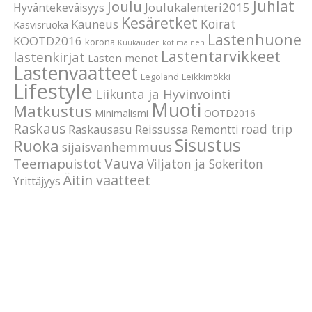
Joulu
Juhlat
Joulukalenteri2015
Hyväntekeväisyys
Kesäretket
Koirat
Kauneus
Kasvisruoka
Lastenhuone
KOOTD2016
korona
Kuukauden kotimainen
Lastentarvikkeet
lastenkirjat
Lasten menot
Lastenvaatteet
Legoland
Leikkimökki
Lifestyle
Liikunta ja Hyvinvointi
Muoti
Matkustus
Minimalismi
OOTD2016
Raskaus
road trip
Raskausasu
Reissussa
Remontti
Sisustus
Ruoka
sijaisvanhemmuus
Vauva
Teemapuistot
Viljaton ja Sokeriton
Äitin vaatteet
Yrittäjyys