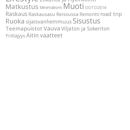
Muoti
Matkustus
Minimalismi
OOTD2016
Raskaus
road trip
Raskausasu
Reissussa
Remontti
Sisustus
Ruoka
sijaisvanhemmuus
Vauva
Teemapuistot
Viljaton ja Sokeriton
Äitin vaatteet
Yrittäjyys