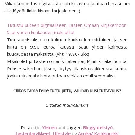
Mikäli kiinnostus digitaalista satukirjastoa kohtaan heräsi, niin
alta löydät linkin kivaan tarjoukseen :)
Tutustu uuteen digitaaliseen Lasten Omaan Kirjakerhoon.
Saat yhden kuukauden maksutta!
Tutustumisjakso on kolmen kuukauden mittainen ja sen
hinta on 9,90 euroa kuussa. Saat yhden kolmesta
kuukaudesta maksutta.
(yht. 19,80/ 3kk)
Mikäli olet jo Lasten oman kirjakerhon, Minit-kirjakerhon tai
Prinsessakerhon jäsen, löytyy tilauskaavakkeesta kohta,
jonka ruksimalla hinta putoaa vieläkin edullisemmaksi.
Olikos tämä teille tuttu juttu, vai ihan uusi tuttavuus?
Sisältää mainoslinkin
Posted in
Yleinen
and tagged
Blogiyhteistyö
,
Lastentarvikkeet
,
Lifestyle
by
Annika/ Karkkipurkki
.