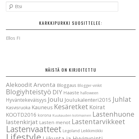
E
t
s
KARKKIPURKKI SUOSITTELEE:
i
Ellos FI
NÄISTÄ ON KIRJOITETTU
Alekoodit
Arvonta
Bloggaus
Blogger-vinkit
Blogiyhteistyö
DIY
Haaste
halloween
Joulu
Juhlat
Joulukalenteri2015
Hyväntekeväisyys
Kesäretket
Koirat
Kauneus
Kasvisruoka
Lastenhuone
KOOTD2016
korona
Kuukauden kotimainen
Lastentarvikkeet
lastenkirjat
Lasten menot
Lastenvaatteet
Legoland
Leikkimökki
Lifestyle
Liikunta ja Hyvinvointi