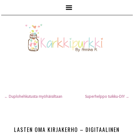
Päävalikko
Artikkelien
←
Duplohehkutusta myöhäisiltaan
Superhelppo tuikku-DIY
→
selaus
LASTEN OMA KIRJAKERHO – DIGITAALINEN