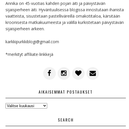
Annika on 45-vuotias kahden pojan äiti ja päivystävän
sijaisperheen äiti. Hyväntuulisessa blogissa innostutaan ihanista
vaatteista, sisustetaan pastelliväreillä omakotitaloa, kärsitään
kroonisesta matkakuumeesta ja välillä kurkistetaan päivystävän
sijaisperheen arkeen.
karkkipurkkiblogi@gmail.com
*merkityt affiliate-linkkejä
AIKAISEMMAT POSTAUKSET
AIKAISEMMAT
POSTAUKSET
SEARCH