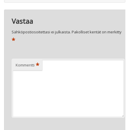
Vastaa
Sähköpostiosoitettasi ei julkaista.
Pakolliset kentät on merkitty
*
*
Kommentti