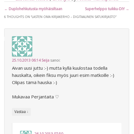
Artikkelien
←
Duplohehkutusta myöhäisiltaan
Superhelppo tuikku-DIY
→
selaus
6 THOUGHTS ON “
LASTEN OMA KIRJAKERHO – DIGITAALINEN SATUKIRJASTO
”
25.10.2013 06:14
Seija
sanoi:
Aivan uusi juttu :-) mutta kyllä kuulostaa todella
hauskalta, oikein fiksu myös juuri esim matkoille :-)
Olipas tämä hauska :-)
Mukavaa Perjantaita ♡
↓
Vastaa
26.10.2013 07:50