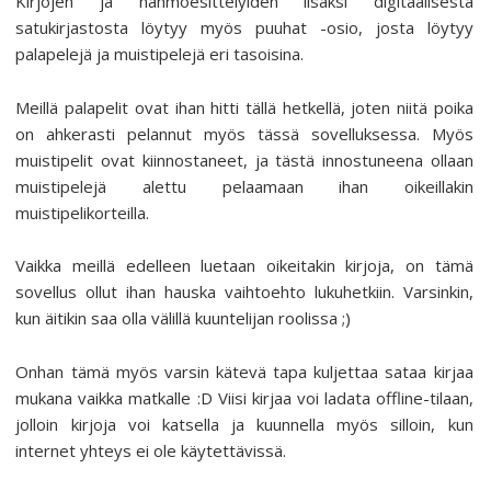
Kirjojen ja hahmoesittelyiden lisäksi digitaalisesta
satukirjastosta löytyy myös puuhat -osio, josta löytyy
palapelejä ja muistipelejä eri tasoisina.
Meillä palapelit ovat ihan hitti tällä hetkellä, joten niitä poika
on ahkerasti pelannut myös tässä sovelluksessa. Myös
muistipelit ovat kiinnostaneet, ja tästä innostuneena ollaan
muistipelejä alettu pelaamaan ihan oikeillakin
muistipelikorteilla.
Vaikka meillä edelleen luetaan oikeitakin kirjoja, on tämä
sovellus ollut ihan hauska vaihtoehto lukuhetkiin. Varsinkin,
kun äitikin saa olla välillä kuuntelijan roolissa ;)
Onhan tämä myös varsin kätevä tapa kuljettaa sataa kirjaa
mukana vaikka matkalle :D Viisi kirjaa voi ladata offline-tilaan,
jolloin kirjoja voi katsella ja kuunnella myös silloin, kun
internet yhteys ei ole käytettävissä.