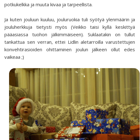
potkukelkka ja muuta kivaa ja tarpeellista.
Ja kuten jouluun kuuluu, jouluruokia tuli syötyä ylenmäärin ja
jouluherkkuja tietysti myös (Veikko taisi kyllä keskittyä
pääasiassa tuohon jälkimmäiseen). Suklaatakin on tullut
tankattua sen verran, ettei Lidlin aletarroilla varustettujen
konvehtirasioiden ohittaminen joulun jälkeen ollut edes
vaikeaa ;)