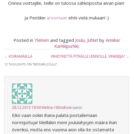
Onnea voittajille, teille on tulossa sähköpostia aivan pian!
Ja Pentikin
arvontaan
ehtii vielä mukaan! :)
Posted in
Yleinen
and tagged
Joulu
,
Juhlat
by
Annika/
Karkkipurkki
.
Artikkelien
←
KOIRAMÄELLÄ
VIIHDYKETTÄ PITKÄLLE LENNOLLE, VINKKEJÄ?
→
selaus
12 THOUGHTS ON “
MEIDÄN JOULU
”
28.12.2013 19:04
Melina / Minishow
sanoi:
Eikö vaan ookin ihana palata postailemaan
normijuttuja! Meilläkin meni joululahjojen määrä ihan
överiksi, mutta ens vuonna aion olla ite ostamatta