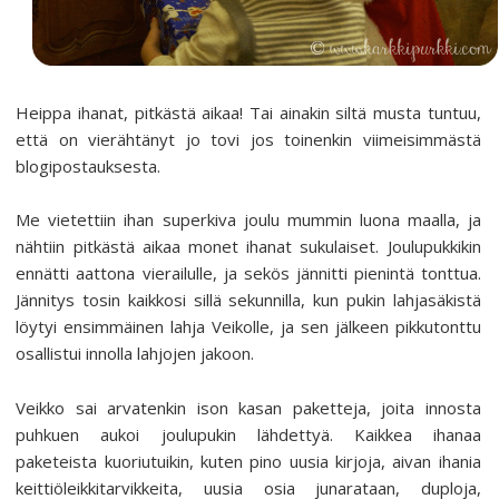
Heippa ihanat, pitkästä aikaa! Tai ainakin siltä musta tuntuu,
että on vierähtänyt jo tovi jos toinenkin viimeisimmästä
blogipostauksesta.
Me vietettiin ihan superkiva joulu mummin luona maalla, ja
nähtiin pitkästä aikaa monet ihanat sukulaiset. Joulupukkikin
ennätti aattona vierailulle, ja sekös jännitti pienintä tonttua.
Jännitys tosin kaikkosi sillä sekunnilla, kun pukin lahjasäkistä
löytyi ensimmäinen lahja Veikolle, ja sen jälkeen pikkutonttu
osallistui innolla lahjojen jakoon.
Veikko sai arvatenkin ison kasan paketteja, joita innosta
puhkuen aukoi joulupukin lähdettyä. Kaikkea ihanaa
paketeista kuoriutuikin, kuten pino uusia kirjoja, aivan ihania
keittiöleikkitarvikkeita, uusia osia junarataan, duploja,