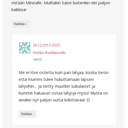
mitään Minealle. Muiltakin tulee kuitenkin niin paljon
kaikkea!
↓
Vastaa
29.12.2013 20:57
Annika /Karkkipurkki
sanoi:
Me ei itse ostettu kuin pari lahjaa, koska tiesin
että mummi tulee hukuttamaan lapsen
lahjoihin… Ja tietty muutkin sukulaiset ja
kummit haluavat ostaa lahjoja myös! Mutta on
ainakin nyt paljon uutta leikittävää! :D
↓
Vastaa