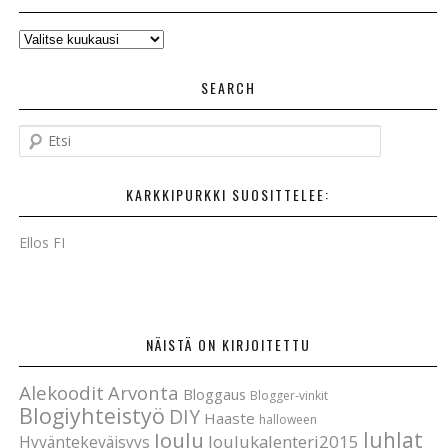
AIKAISEMMAT
POSTAUKSET
SEARCH
E
t
s
KARKKIPURKKI SUOSITTELEE:
i
Ellos FI
NÄISTÄ ON KIRJOITETTU
Alekoodit
Arvonta
Bloggaus
Blogger-vinkit
Blogiyhteistyö
DIY
Haaste
halloween
Joulu
Juhlat
Joulukalenteri2015
Hyväntekeväisyys