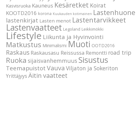
Kesäretket
Koirat
Kauneus
Kasvisruoka
Lastenhuone
KOOTD2016
korona
Kuukauden kotimainen
Lastentarvikkeet
lastenkirjat
Lasten menot
Lastenvaatteet
Legoland
Leikkimökki
Lifestyle
Liikunta ja Hyvinvointi
Muoti
Matkustus
Minimalismi
OOTD2016
Raskaus
road trip
Raskausasu
Reissussa
Remontti
Sisustus
Ruoka
sijaisvanhemmuus
Vauva
Teemapuistot
Viljaton ja Sokeriton
Äitin vaatteet
Yrittäjyys