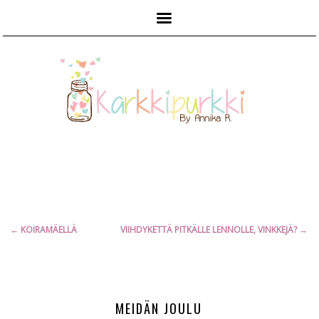
Päävalikko
Artikkelien
←
KOIRAMÄELLÄ
VIIHDYKETTÄ PITKÄLLE LENNOLLE, VINKKEJÄ?
→
selaus
MEIDÄN JOULU