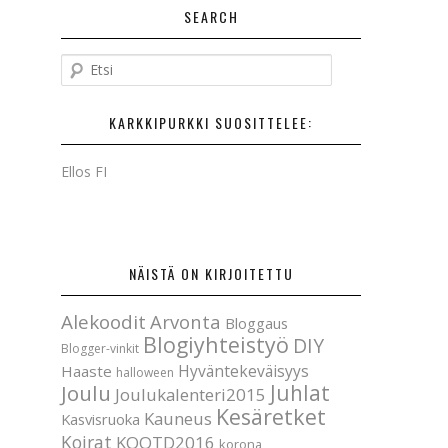
SEARCH
E
t
s
KARKKIPURKKI SUOSITTELEE:
i
Ellos FI
NÄISTÄ ON KIRJOITETTU
Alekoodit
Arvonta
Bloggaus
Blogiyhteistyö
DIY
Blogger-vinkit
Hyväntekeväisyys
Haaste
halloween
Joulu
Juhlat
Joulukalenteri2015
Kesäretket
Kauneus
Kasvisruoka
Koirat
KOOTD2016
korona