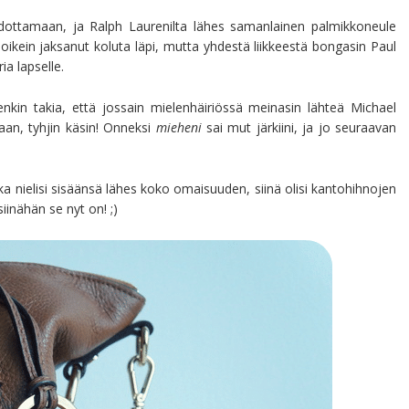
ää odottamaan, ja Ralph Laurenilta lähes samanlainen palmikkoneule
en oikein jaksanut koluta läpi, mutta yhdestä liikkeestä bongasin Paul
ia lapselle.
kin takia, että jossain mielenhäiriössä meinasin lähteä Michael
taan, tyhjin käsin! Onneksi
mieheni
sai mut järkiini, ja jo seuraavan
ka nielisi sisäänsä lähes koko omaisuuden, siinä olisi kantohihnojen
iinähän se nyt on! ;)