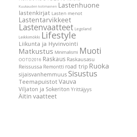
Lastenhuone
Kuukauden kotimainen
lastenkirjat
Lasten menot
Lastentarvikkeet
Lastenvaatteet
Legoland
Lifestyle
Leikkimökki
Liikunta ja Hyvinvointi
Muoti
Matkustus
Minimalismi
Raskaus
Raskausasu
OOTD2016
Ruoka
road trip
Reissussa
Remontti
Sisustus
sijaisvanhemmuus
Vauva
Teemapuistot
Viljaton ja Sokeriton
Yrittäjyys
Äitin vaatteet