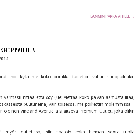
LÄMMIN PARKA ÄITILLE
→
SHOPPAILUJA
2014
lut, niin kyllä me koko porukka taidettiin vähän shoppailuakin
an varmasti riittää että
käy
(lue: viettää koko päivän aamusta iltaa,
oskasseista puutuneina) vain toisessa, me poikettiin molemmissa.
n oloinen Vineland Avenuella sijaitseva Premium Outlet, joka olikin
sä myös outletissa, niin saatoin ehkä hieman seota tuolla