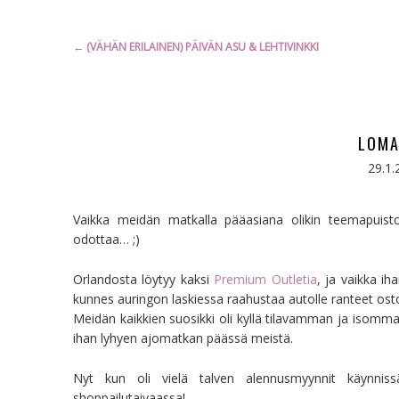
Artikkelien
←
(VÄHÄN ERILAINEN) PÄIVÄN ASU & LEHTIVINKKI
selaus
LOMA
29.1.
Vaikka meidän matkalla pääasiana olikin teemapuistoi
odottaa… ;)
Orlandosta löytyy kaksi
Premium Outletia
, ja vaikka ih
kunnes auringon laskiessa raahustaa autolle ranteet ost
Meidän kaikkien suosikki oli kyllä tilavamman ja isomma
ihan lyhyen ajomatkan päässä meistä.
Nyt kun oli vielä talven alennusmyynnit käynnis
shoppailutaivaassa!