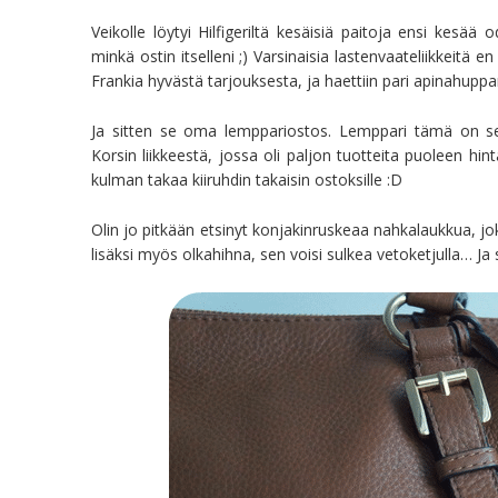
Veikolle löytyi Hilfigeriltä kesäisiä paitoja ensi kes
minkä ostin itselleni ;) Varsinaisia lastenvaateliikkeitä 
Frankia hyvästä tarjouksesta, ja haettiin pari apinahuppar
Ja sitten se oma lemppariostos. Lemppari tämä on sen
Korsin liikkeestä, jossa oli paljon tuotteita puoleen hin
kulman takaa kiiruhdin takaisin ostoksille :D
Olin jo pitkään etsinyt konjakinruskeaa nahkalaukkua, jo
lisäksi myös olkahihna, sen voisi sulkea vetoketjulla… Ja s