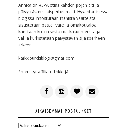
Annika on 45-vuotias kahden pojan äiti ja
päivystävän sijaisperheen äiti. Hyväntuulisessa
blogissa innostutaan ihanista vaatteista,
sisustetaan pastelliväreillä omakotitaloa,
kärsitään kroonisesta matkakuumeesta ja
välillä kurkistetaan päivystävän sijaisperheen
arkeen.
karkkipurkkiblogi@gmail.com
*merkityt affiliate-linkkejä
AIKAISEMMAT POSTAUKSET
AIKAISEMMAT
POSTAUKSET