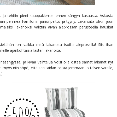
et, ja tehtiin pieni kauppakierros ennen sängyn kasausta. Askosta
anan pehmeä Familonin junioripeitto ja tyyny. Lakanoita olikin juuri
äisiksi lakanoiksi valittiin aivan aleprossan perusteella hauskat
ellähän on vaikka mitä lakanoita isoilla aleprossilla! Siis ihan
 meille ajankohtaisia lasten lakanoita.
innasängyssä, ja kivaa vaihtelua voisi olla ostaa samat lakanat nyt
n myös niin söpö, että sen taidan ostaa jemmaan jo talven varalle,
;)