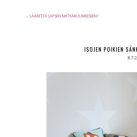
Artikkelien
←
LÄÄKETTÄ LAPSEN MATKAKUUMEESEEN?
selaus
ISOJEN POIKIEN SÄN
8.7.