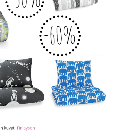
in kuvat:
Finlayson