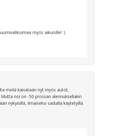
muumivalikoimaa myös aikuisille! :)
alta meilä kaivataan nyt myös autot,
 :) Mutta noi on -50 prossan alennuksellakin
nnään nykyisillä, ilmaiseksi saduilla käytetyillä.