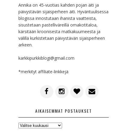
Annika on 45-vuotias kahden pojan äiti ja
päivystävän sijaisperheen äiti. Hyväntuulisessa
blogissa innostutaan ihanista vaatteista,
sisustetaan pastelliväreillä omakotitaloa,
kärsitään kroonisesta matkakuumeesta ja
välillä kurkistetaan päivystävän sijaisperheen
arkeen.
karkkipurkkiblogi@gmail.com
*merkityt affiliate-linkkejä
AIKAISEMMAT POSTAUKSET
AIKAISEMMAT
POSTAUKSET