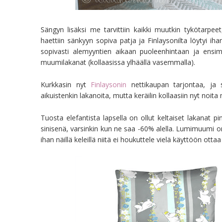
Sängyn lisäksi me tarvittiin kaikki muutkin tykötarpe
haettiin sänkyyn sopiva patja ja Finlaysonilta löytyi ih
sopivasti alemyyntien aikaan puoleenhintaan ja ensimm
muumilakanat (kollaasissa ylhäällä vasemmalla).
Kurkkasin nyt
Finlaysonin
nettikaupan tarjontaa, ja si
aikuistenkin lakanoita, mutta keräilin kollaasiin nyt noita
Tuosta elefantista lapsella on ollut keltaiset lakanat p
sinisenä, varsinkin kun ne saa -60% alella. Lumimuumi o
ihan näillä keleillä niitä ei houkuttele vielä käyttöön ottaa 