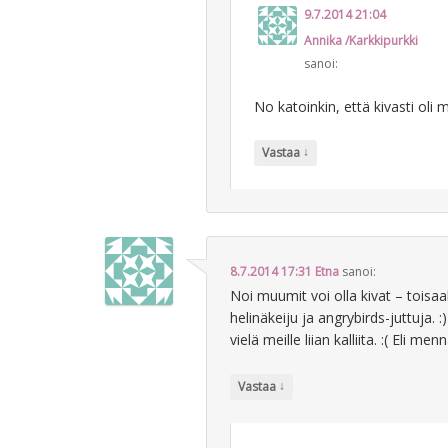
9.7.2014 21:04
Annika /Karkkipurkki
sanoi:
No katoinkin, että kivasti oli 
↓
Vastaa
8.7.2014 17:31
Etna
sanoi:
Noi muumit voi olla kivat – toisa
helinäkeiju ja angrybirds-juttuja.
vielä meille liian kalliita. :( Eli me
↓
Vastaa