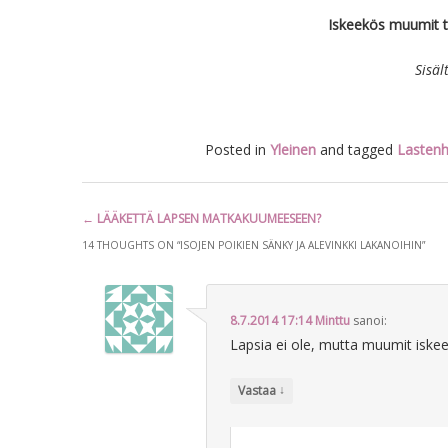
Iskeekös muumit ta
Sisäl
Posted in
Yleinen
and tagged
Lasten
Artikkelien
←
LÄÄKETTÄ LAPSEN MATKAKUUMEESEEN?
selaus
14 THOUGHTS ON “
ISOJEN POIKIEN SÄNKY JA ALEVINKKI LAKANOIHIN
”
8.7.2014 17:14
Minttu
sanoi:
Lapsia ei ole, mutta muumit iskee i
↓
Vastaa