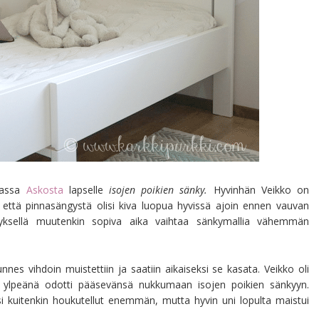
amassa
Askosta
lapselle
isojen poikien sänky.
Hyvinhän Veikko on
, että pinnasängystä olisi kiva luopua hyvissä ajoin ennen vauvan
nyksellä muutenkin sopiva aika vaihtaa sänkymallia vähemmän
es vihdoin muistettiin ja saatiin aikaiseksi se kasata. Veikko oli
 ylpeänä odotti pääsevänsä nukkumaan isojen poikien sänkyyn.
isi kuitenkin houkutellut enemmän, mutta hyvin uni lopulta maistui