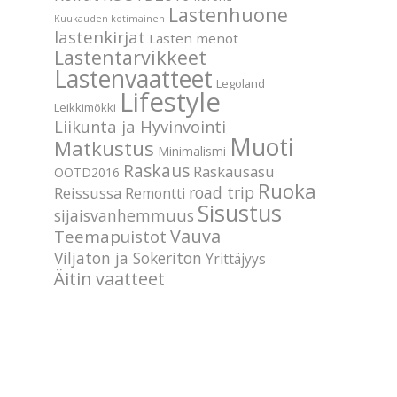
Lastenhuone
Kuukauden kotimainen
lastenkirjat
Lasten menot
Lastentarvikkeet
Lastenvaatteet
Legoland
Lifestyle
Leikkimökki
Liikunta ja Hyvinvointi
Muoti
Matkustus
Minimalismi
Raskaus
Raskausasu
OOTD2016
Ruoka
road trip
Reissussa
Remontti
Sisustus
sijaisvanhemmuus
Vauva
Teemapuistot
Viljaton ja Sokeriton
Yrittäjyys
Äitin vaatteet