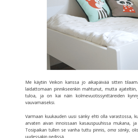
Me käytiin Veikon kanssa jo aikapäivää sitten tila
laidattomaan pinnikseenkin mahtunut, mutta ajateltiin
tuloa, ja on kai näin kolmevuotissynttäreiden kyn
vauvamaiseksi.
Varmaan kuukauden uusi sänky ehti olla varastossa, kunn
arvaten aivan innoissaan kasauspuuhissa mukana, ja
Tosipaikan tullen se vanha tuttu pinnis,
oma sänky
, ol
uudessakin pedissä.