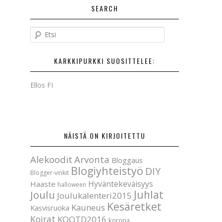
SEARCH
E
t
s
KARKKIPURKKI SUOSITTELEE:
i
Ellos FI
NÄISTÄ ON KIRJOITETTU
Alekoodit
Arvonta
Bloggaus
Blogiyhteistyö
DIY
Blogger-vinkit
Hyväntekeväisyys
Haaste
halloween
Joulu
Juhlat
Joulukalenteri2015
Kesäretket
Kauneus
Kasvisruoka
Koirat
KOOTD2016
korona