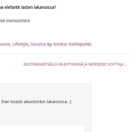
i elefantit lasten lakanoissa?
tää mainoslinkin
huone
,
Lifestyle
,
Sisustus
by
Annika/ Karkkipurkki
.
MUSTIKKAMETSÄLLÄ VIILENTYMÄSSÄ JA NESPRESSO VOITTAJA
→
han kivasti aikuistenkin lakanoissa. :)