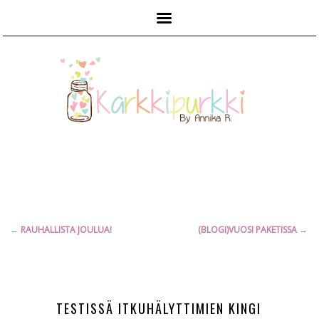
Päävalikko
Artikkelien
←
RAUHALLISTA JOULUA!
(BLOGI)VUOSI PAKETISSA
→
selaus
TESTISSÄ ITKUHÄLYTTIMIEN KINGI