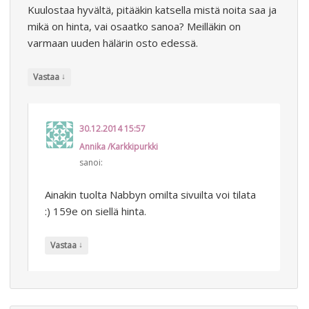
Kuulostaa hyvältä, pitääkin katsella mistä noita saa ja
mikä on hinta, vai osaatko sanoa? Meilläkin on
varmaan uuden hälärin osto edessä.
↓
Vastaa
30.12.2014 15:57
Annika /Karkkipurkki
sanoi:
Ainakin tuolta Nabbyn omilta sivuilta voi tilata
:) 159e on siellä hinta.
↓
Vastaa