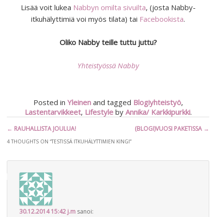
Lisää voit lukea
Nabbyn omilta sivuilta
, (josta Nabby-
itkuhälyttimiä voi myös tilata) tai
Facebookista
.
Oliko Nabby teille tuttu juttu?
Yhteistyössä Nabby
Posted in
Yleinen
and tagged
Blogiyhteistyö
,
Lastentarvikkeet
,
Lifestyle
by
Annika/ Karkkipurkki
.
Artikkelien
←
RAUHALLISTA JOULUA!
(BLOGI)VUOSI PAKETISSA
→
selaus
4 THOUGHTS ON “
TESTISSÄ ITKUHÄLYTTIMIEN KINGI
”
30.12.2014 15:42
j.m
sanoi: