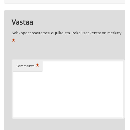
Vastaa
Sähköpostiosoitettasi ei julkaista.
Pakolliset kentät on merkitty
*
*
Kommentti