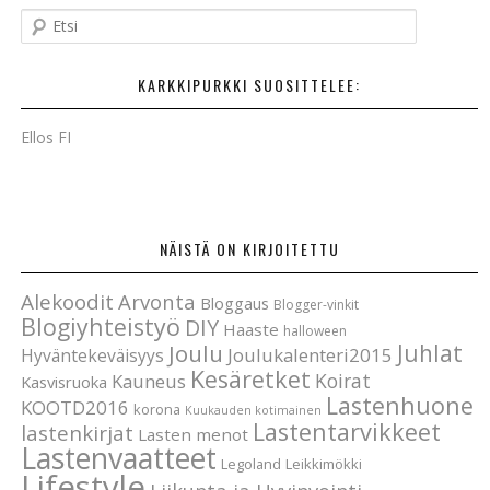
E
t
s
KARKKIPURKKI SUOSITTELEE:
i
Ellos FI
NÄISTÄ ON KIRJOITETTU
Alekoodit
Arvonta
Bloggaus
Blogger-vinkit
Blogiyhteistyö
DIY
Haaste
halloween
Joulu
Juhlat
Joulukalenteri2015
Hyväntekeväisyys
Kesäretket
Koirat
Kauneus
Kasvisruoka
Lastenhuone
KOOTD2016
korona
Kuukauden kotimainen
Lastentarvikkeet
lastenkirjat
Lasten menot
Lastenvaatteet
Legoland
Leikkimökki
Lifestyle