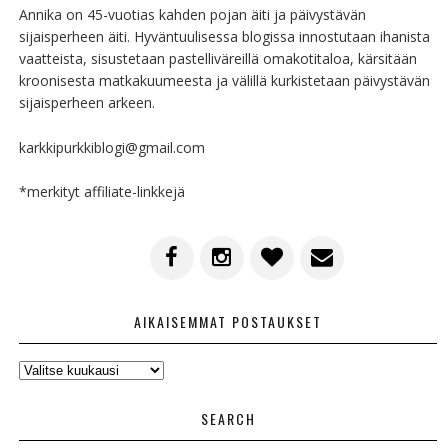
Annika on 45-vuotias kahden pojan äiti ja päivystävän
sijaisperheen äiti. Hyväntuulisessa blogissa innostutaan ihanista
vaatteista, sisustetaan pastelliväreillä omakotitaloa, kärsitään
kroonisesta matkakuumeesta ja välillä kurkistetaan päivystävän
sijaisperheen arkeen.
karkkipurkkiblogi@gmail.com
*merkityt affiliate-linkkejä
AIKAISEMMAT POSTAUKSET
AIKAISEMMAT
POSTAUKSET
SEARCH