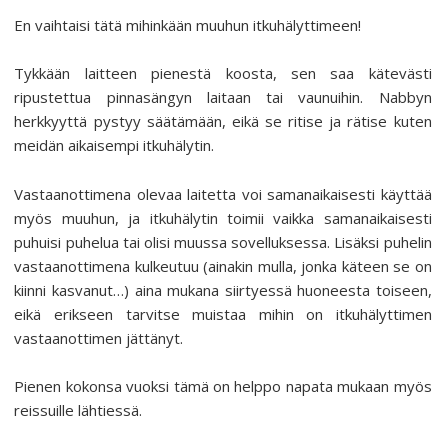
En vaihtaisi tätä mihinkään muuhun itkuhälyttimeen!
Tykkään laitteen pienestä koosta, sen saa kätevästi
ripustettua pinnasängyn laitaan tai vaunuihin. Nabbyn
herkkyyttä pystyy säätämään, eikä se ritise ja rätise kuten
meidän aikaisempi itkuhälytin.
Vastaanottimena olevaa laitetta voi samanaikaisesti käyttää
myös muuhun, ja itkuhälytin toimii vaikka samanaikaisesti
puhuisi puhelua tai olisi muussa sovelluksessa. Lisäksi puhelin
vastaanottimena kulkeutuu (ainakin mulla, jonka käteen se on
kiinni kasvanut…) aina mukana siirtyessä huoneesta toiseen,
eikä erikseen tarvitse muistaa mihin on itkuhälyttimen
vastaanottimen jättänyt.
Pienen kokonsa vuoksi tämä on helppo napata mukaan myös
reissuille lähtiessä.