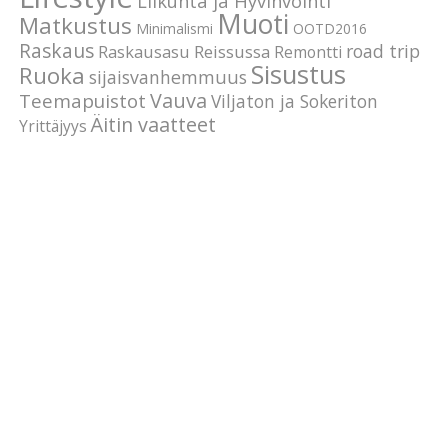
Liikunta ja Hyvinvointi
Muoti
Matkustus
Minimalismi
OOTD2016
Raskaus
road trip
Raskausasu
Reissussa
Remontti
Sisustus
Ruoka
sijaisvanhemmuus
Vauva
Teemapuistot
Viljaton ja Sokeriton
Äitin vaatteet
Yrittäjyys