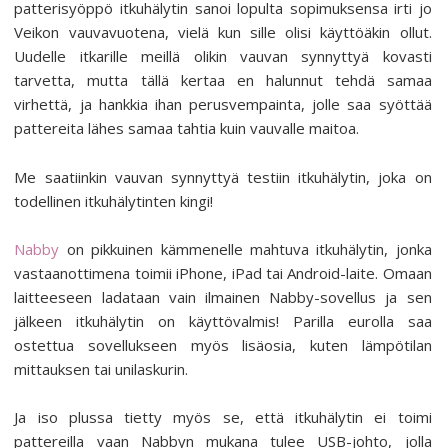
patterisyöppö itkuhälytin sanoi lopulta sopimuksensa irti jo
Veikon vauvavuotena, vielä kun sille olisi käyttöäkin ollut.
Uudelle itkarille meillä olikin vauvan synnyttyä kovasti
tarvetta, mutta tällä kertaa en halunnut tehdä samaa
virhettä, ja hankkia ihan perusvempainta, jolle saa syöttää
pattereita lähes samaa tahtia kuin vauvalle maitoa.
Me saatiinkin vauvan synnyttyä testiin itkuhälytin, joka on
todellinen itkuhälytinten kingi!
Nabby
on pikkuinen kämmenelle mahtuva itkuhälytin, jonka
vastaanottimena toimii iPhone, iPad tai Android-laite. Omaan
laitteeseen ladataan vain ilmainen Nabby-sovellus ja sen
jälkeen itkuhälytin on käyttövalmis! Parilla eurolla saa
ostettua sovellukseen myös lisäosia, kuten lämpötilan
mittauksen tai unilaskurin.
Ja iso plussa tietty myös se, että itkuhälytin ei toimi
pattereilla vaan Nabbyn mukana tulee USB-johto, jolla