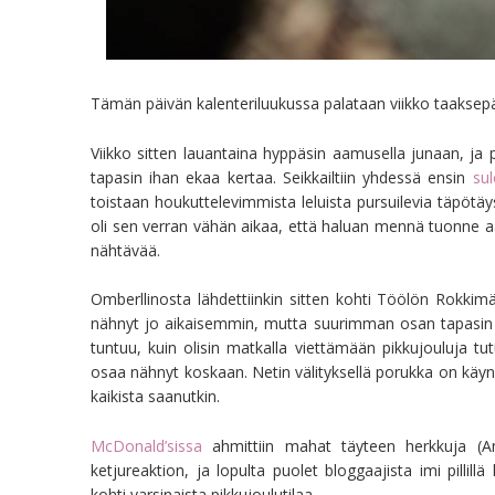
Tämän päivän kalenteriluukussa palataan viikko taaksep
Viikko sitten lauantaina hyppäsin aamusella junaan, ja p
tapasin ihan ekaa kertaa. Seikkailtiin yhdessä ensin
su
toistaan houkuttelevimmista leluista pursuilevia täpötäy
oli sen verran vähän aikaa, että haluan mennä tuonne aar
nähtävää.
Omberllinosta lähdettiinkin sitten kohti Töölön Rokkimä
nähnyt jo aikaisemmin, mutta suurimman osan tapasin e
tuntuu, kuin olisin matkalla viettämään pikkujouluja tu
osaa nähnyt koskaan. Netin välityksellä porukka on käynyt t
kaikista saanutkin.
McDonald’sissa
ahmittiin mahat täyteen herkkuja (A
ketjureaktion, ja lopulta puolet bloggaajista imi pillil
kohti varsinaista pikkujoulutilaa.