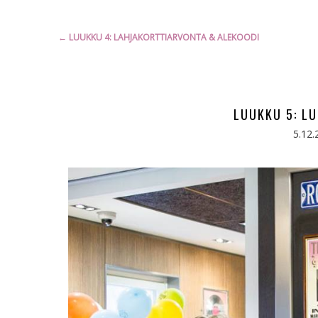
Artikkelien
←
LUUKKU 4: LAHJAKORTTIARVONTA & ALEKOODI
selaus
LUUKKU 5: L
5.12.