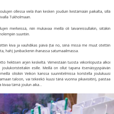
ulujen ollessa vielä ihan kesken jouduin livistämään paikalta, sillä
aivalla Tukholmaan.
lujen merkeissä, niin mukavaa meillä oli laivareissullakin, siitäkin
olempiin suuntiin.
ettiin kiva ja vauhdikas päivä (tai no, siinä missä me muut otettiin
olesta, hah) Junibackenin ihanassa satumaailmassa.
tiotto hektisen arjen keskeltä. Viimeistään tuosta viikonlopusta alkoi
joulukoristeitakin esille. Meillä on ollut tapana itsenäisyyspäivän
eillä olisikin Veikon kanssa suunnitelmissa koristella joulukuusi
samaan taloon, vai tekeekö kuusi tänä vuonna pikavisiitin), paistaa
ika kivaa tämä joulun aika…