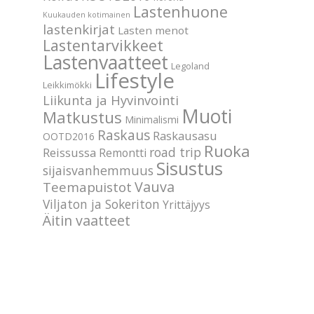
Lastenhuone
Kuukauden kotimainen
lastenkirjat
Lasten menot
Lastentarvikkeet
Lastenvaatteet
Legoland
Lifestyle
Leikkimökki
Liikunta ja Hyvinvointi
Muoti
Matkustus
Minimalismi
Raskaus
Raskausasu
OOTD2016
Ruoka
road trip
Reissussa
Remontti
Sisustus
sijaisvanhemmuus
Vauva
Teemapuistot
Viljaton ja Sokeriton
Yrittäjyys
Äitin vaatteet