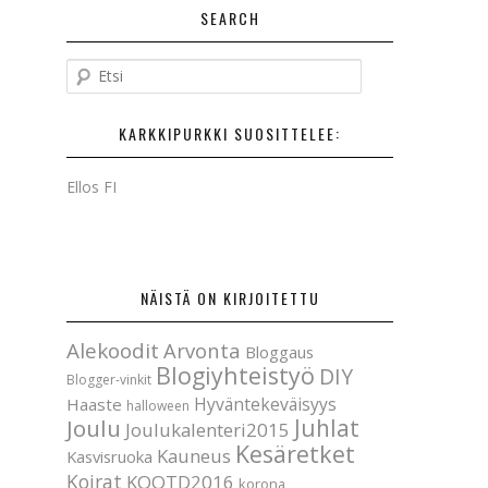
SEARCH
E
t
s
KARKKIPURKKI SUOSITTELEE:
i
Ellos FI
NÄISTÄ ON KIRJOITETTU
Alekoodit
Arvonta
Bloggaus
Blogiyhteistyö
DIY
Blogger-vinkit
Hyväntekeväisyys
Haaste
halloween
Joulu
Juhlat
Joulukalenteri2015
Kesäretket
Kauneus
Kasvisruoka
Koirat
KOOTD2016
korona