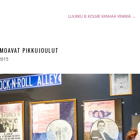
LUUKKU 8: KOLME VANHAA VINKKIÄ
→
UMOAVAT PIKKUJOULUT
2015