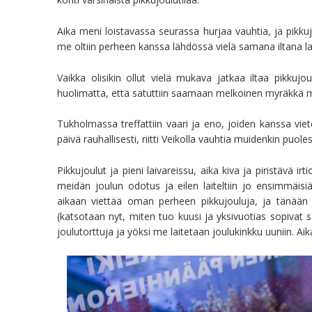
Aika meni loistavassa seurassa hurjaa vauhtia, ja pikkujo
me oltiin perheen kanssa lähdössä vielä samana iltana l
Vaikka olisikin ollut vielä mukava jatkaa iltaa pikkujou
huolimatta, että satuttiin saamaan melkoinen myräkkä m
Tukholmassa treffattiin vaari ja eno, joiden kanssa viet
päivä rauhallisesti, riitti Veikolla vauhtia muidenkin pu
Pikkujoulut ja pieni laivareissu, aika kiva ja piristävä ir
meidän joulun odotus ja eilen laiteltiin jo ensimmäisiä 
aikaan viettää oman perheen pikkujouluja, ja tänään m
(katsotaan nyt, miten tuo kuusi ja yksivuotias sopivat 
joulutorttuja ja yöksi me laitetaan joulukinkku uuniin. A