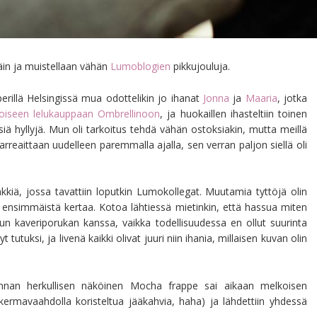
äin ja muistellaan vähän
Lumoblogien
pikkujouluja.
erillä Helsingissä mua odottelikin jo ihanat
Jonna
ja
Maaria
, jotka
loiseen lelukauppaan Ombrellinoon
, ja huokaillen ihasteltiin toinen
siä hyllyjä. Mun oli tarkoitus tehdä vähän ostoksiakin, mutta meillä
reaittaan uudelleen paremmalla ajalla, sen verran paljon siellä oli
kkiä, jossa tavattiin loputkin Lumokollegat. Muutamia tyttöjä olin
nsimmäistä kertaa. Kotoa lähtiessä mietinkin, että hassua miten
tun kaveriporukan kanssa, vaikka todellisuudessa en ollut suurinta
utuksi, ja livenä kaikki olivat juuri niin ihania, millaisen kuvan olin
nnan herkullisen näköinen Mocha frappe sai aikaan melkoisen
lä kermavaahdolla koristeltua jääkahvia, haha) ja lähdettiin yhdessä