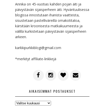
Annika on 45-vuotias kahden pojan äiti ja
päivystävän sijaisperheen äiti. Hyväntuulisessa
blogissa innostutaan ihanista vaatteista,
sisustetaan pastelliväreillä omakotitaloa,
kärsitään kroonisesta matkakuumeesta ja
välillä kurkistetaan päivystävän sijaisperheen
arkeen.
karkkipurkkiblogi@gmail.com
*merkityt affiliate-linkkejä
AIKAISEMMAT POSTAUKSET
AIKAISEMMAT
POSTAUKSET