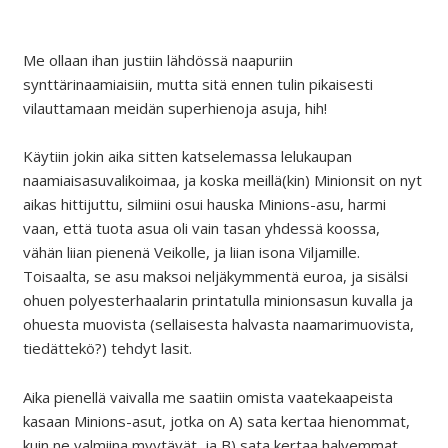
Me ollaan ihan justiin lähdössä naapuriin
synttärinaamiaisiin, mutta sitä ennen tulin pikaisesti
vilauttamaan meidän superhienoja asuja, hih!
Käytiin jokin aika sitten katselemassa lelukaupan
naamiaisasuvalikoimaa, ja koska meillä(kin) Minionsit on nyt
aikas hittijuttu, silmiini osui hauska Minions-asu, harmi
vaan, että tuota asua oli vain tasan yhdessä koossa,
vähän liian pienenä Veikolle, ja liian isona Viljamille.
Toisaalta, se asu maksoi neljäkymmentä euroa, ja sisälsi
ohuen polyesterhaalarin printatulla minionsasun kuvalla ja
ohuesta muovista (sellaisesta halvasta naamarimuovista,
tiedättekö?) tehdyt lasit.
Aika pienellä vaivalla me saatiin omista vaatekaapeista
kasaan Minions-asut, jotka on A) sata kertaa hienommat,
kuin ne valmiina myytävät, ja B) sata kertaa halvemmat.