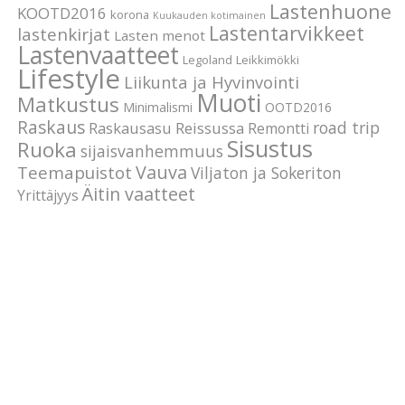
Lastenhuone
KOOTD2016
korona
Kuukauden kotimainen
Lastentarvikkeet
lastenkirjat
Lasten menot
Lastenvaatteet
Legoland
Leikkimökki
Lifestyle
Liikunta ja Hyvinvointi
Muoti
Matkustus
Minimalismi
OOTD2016
Raskaus
road trip
Raskausasu
Reissussa
Remontti
Sisustus
Ruoka
sijaisvanhemmuus
Vauva
Teemapuistot
Viljaton ja Sokeriton
Äitin vaatteet
Yrittäjyys