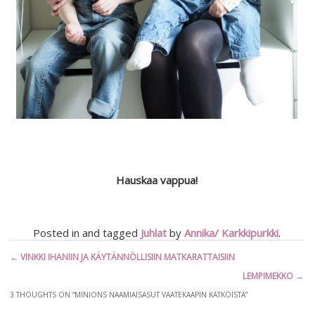
Hauskaa vappua!
Posted in and tagged
Juhlat
by
Annika/ Karkkipurkki
.
Artikkelien
←
VINKKI IHANIIN JA KÄYTÄNNÖLLISIIN MATKARATTAISIIN
selaus
LEMPIMEKKO
→
3 THOUGHTS ON “
MINIONS NAAMIAISASUT VAATEKAAPIN KÄTKÖISTÄ
”