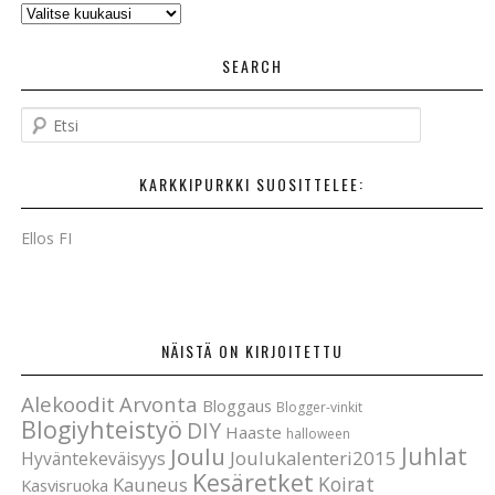
AIKAISEMMAT
POSTAUKSET
SEARCH
E
t
s
KARKKIPURKKI SUOSITTELEE:
i
Ellos FI
NÄISTÄ ON KIRJOITETTU
Alekoodit
Arvonta
Bloggaus
Blogger-vinkit
Blogiyhteistyö
DIY
Haaste
halloween
Joulu
Juhlat
Joulukalenteri2015
Hyväntekeväisyys
Kesäretket
Koirat
Kauneus
Kasvisruoka