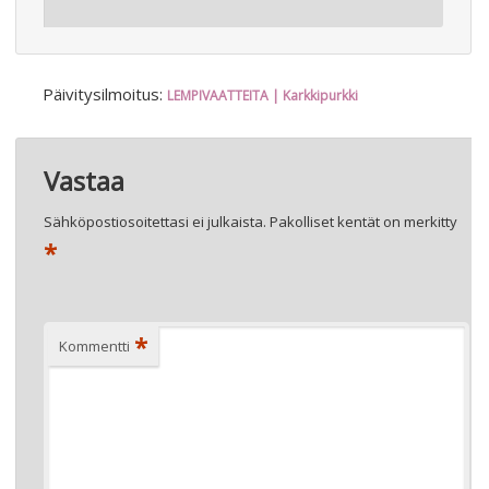
Päivitysilmoitus:
LEMPIVAATTEITA | Karkkipurkki
Vastaa
Sähköpostiosoitettasi ei julkaista.
Pakolliset kentät on merkitty
*
*
Kommentti