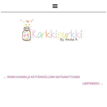
Päävalikko
Artikkelien
←
VINKKI IHANIIN JA KÄYTÄNNÖLLISIIN MATKARATTAISIIN
selaus
LEMPIMEKKO
→