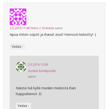
2.5.2016 11:46
Veera | Oranssia
sanoi:
Apua miten söpöt ja ihanat asut! Hienosti keksitty! :)
↓
Vastaa
2.5.2016 13:06
Annika/ Karkkipurkki
sanoi:
Näistä tuli kyllä munkin mielestä ihan
huippuhienot :D
↓
Vastaa