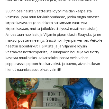
Suurin osa näistä vaatteista löytyi meidän kaapeista
valmiina, jopa mun farkkulappuhame, jonka ongin omasta
kirppiskasastani (oon ahkera siirtämään vaatteita
kirppiskasaan, mutta jatkokäsittelyssä maailman laiskin).
Ainoastaan nuo lasit ja Viljamin pipon tilasin Ebaysta, ja ne
maksoi postareineen
yhteensä
noin kympin verran. Veikolle
haettiin lappufarkut H&M:stä ja ja Viljamille löysin
vastaavat nettikirpparilta, ja kumpiakin housuja voi tietty
käyttää muulloinkin. Askartelukaupasta vielä vähän
piippurassia pipoon hiuskarvoiksi, ja bueno, aivan huikean
hienot naamiaisasut olivat valmiit!