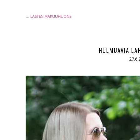
Artikkelien
←
LASTEN MAKUUHUONE
selaus
HULMUAVIA LAH
27.6.