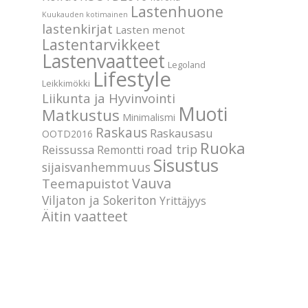
Lastenhuone
Kuukauden kotimainen
lastenkirjat
Lasten menot
Lastentarvikkeet
Lastenvaatteet
Legoland
Lifestyle
Leikkimökki
Liikunta ja Hyvinvointi
Muoti
Matkustus
Minimalismi
Raskaus
Raskausasu
OOTD2016
Ruoka
road trip
Reissussa
Remontti
Sisustus
sijaisvanhemmuus
Vauva
Teemapuistot
Viljaton ja Sokeriton
Yrittäjyys
Äitin vaatteet