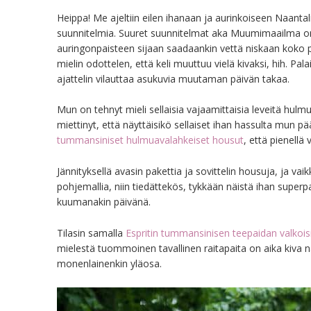
Heippa! Me ajeltiin eilen ihanaan ja aurinkoiseen Naantal
suunnitelmia. Suuret suunnitelmat aka Muumimaailma on t
auringonpaisteen sijaan saadaankin vettä niskaan koko päi
mielin odottelen, että keli muuttuu vielä kivaksi, hih. Pa
ajattelin vilauttaa asukuvia muutaman päivän takaa.
Mun on tehnyt mieli sellaisia vajaamittaisia leveitä hul
miettinyt, että näyttäisikö sellaiset ihan hassulta mun pä
tummansiniset hulmuavalahkeiset housut
, että pienellä 
Jännityksellä avasin pakettia ja sovittelin housuja, ja v
pohjemallia, niin tiedättekös, tykkään näistä ihan superp
kuumanakin päivänä.
Tilasin samalla
Espritin tummansinisen teepaidan valkoisill
mielestä tuommoinen tavallinen raitapaita on aika kiva n
monenlainenkin yläosa.