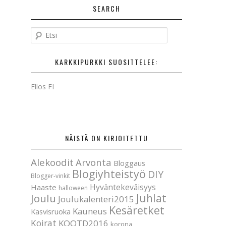
SEARCH
E
t
s
KARKKIPURKKI SUOSITTELEE:
i
Ellos FI
NÄISTÄ ON KIRJOITETTU
Alekoodit
Arvonta
Bloggaus
Blogiyhteistyö
DIY
Blogger-vinkit
Hyväntekeväisyys
Haaste
halloween
Joulu
Juhlat
Joulukalenteri2015
Kesäretket
Kauneus
Kasvisruoka
Koirat
KOOTD2016
korona