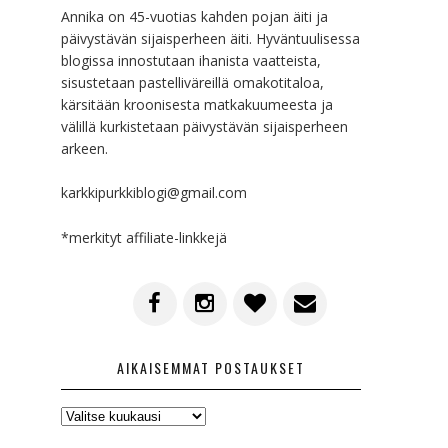
Annika on 45-vuotias kahden pojan äiti ja
päivystävän sijaisperheen äiti. Hyväntuulisessa
blogissa innostutaan ihanista vaatteista,
sisustetaan pastelliväreillä omakotitaloa,
kärsitään kroonisesta matkakuumeesta ja
välillä kurkistetaan päivystävän sijaisperheen
arkeen.
karkkipurkkiblogi@gmail.com
*merkityt affiliate-linkkejä
AIKAISEMMAT POSTAUKSET
AIKAISEMMAT
POSTAUKSET