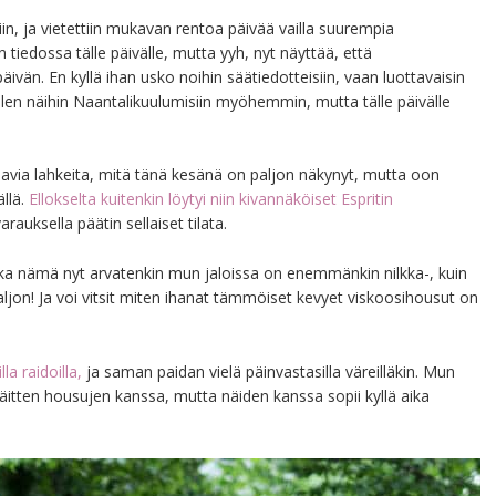
iin, ja vietettiin mukavan rentoa päivää vailla suurempia
iedossa tälle päivälle, mutta yyh, nyt näyttää, että
vän. En kyllä ihan usko noihin säätiedotteisiin, vaan luottavaisin
lailen näihin Naantalikuulumisiin myöhemmin, mutta tälle päivälle
muavia lahkeita, mitä tänä kesänä on paljon näkynyt, mutta oon
ällä.
Ellokselta kuitenkin löytyi niin kivannäköiset Espritin
varauksella päätin sellaiset tilata.
aikka nämä nyt arvatenkin mun jaloissa on enemmänkin nilkka-, kuin
aljon! Ja voi vitsit miten ihanat tämmöiset kevyet viskoosihousut on
a raidoilla,
ja saman paidan vielä päinvastasilla väreilläkin. Mun
äitten housujen kanssa, mutta näiden kanssa sopii kyllä aika