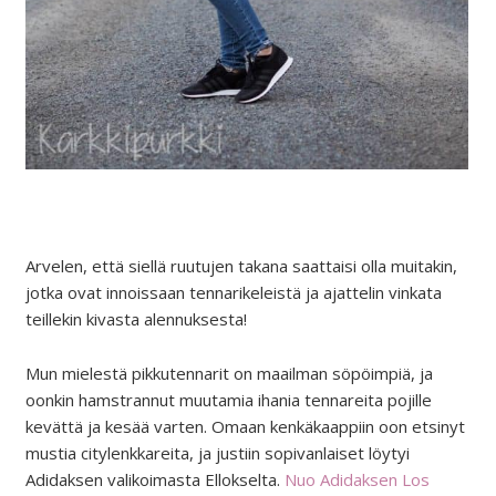
Arvelen, että siellä ruutujen takana saattaisi olla muitakin,
jotka ovat innoissaan tennarikeleistä ja ajattelin vinkata
teillekin kivasta alennuksesta!
Mun mielestä pikkutennarit on maailman söpöimpiä, ja
oonkin hamstrannut muutamia ihania tennareita pojille
kevättä ja kesää varten. Omaan kenkäkaappiin oon etsinyt
mustia citylenkkareita, ja justiin sopivanlaiset löytyi
Adidaksen valikoimasta Ellokselta.
Nuo Adidaksen Los