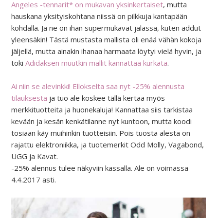
Angeles -tennarit* on mukavan yksinkertaiset
, mutta
hauskana yksityiskohtana niissä on pilkkuja kantapään
kohdalla. Ja ne on ihan supermukavat jalassa, kuten addut
yleensäkin! Tästä mustasta mallista oli enää vähän kokoja
jäljellä, mutta ainakin ihanaa harmaata löytyi vielä hyvin, ja
toki
Adidaksen muutkin mallit kannattaa kurkata
.
Ai niin se alevinkki! Ellokselta saa nyt -25% alennusta
tilauksesta
ja tuo ale koskee tällä kertaa myös
merkkituotteita ja huonekaluja! Kannattaa siis tarkistaa
kevään ja kesän kenkätilanne nyt kuntoon, mutta koodi
tosiaan käy muihinkin tuotteisiin. Pois tuosta alesta on
rajattu elektroniikka, ja tuotemerkit Odd Molly, Vagabond,
UGG ja Kavat.
-25% alennus tulee näkyviin kassalla. Ale on voimassa
4.4.2017 asti.