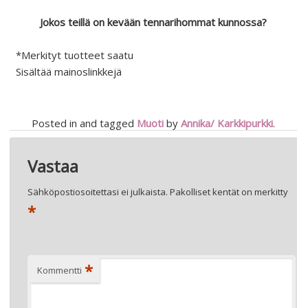
Jokos teillä on kevään tennarihommat kunnossa?
*Merkityt tuotteet saatu
Sisältää mainoslinkkejä
Posted in and tagged
Muoti
by
Annika/ Karkkipurkki
.
Artikkelien
←
KIVAA KEVÄÄSSÄ
BLAA BELIZE – KESÄN IHANIN KUKKAMEKKO
→
Vastaa
selaus
Sähköpostiosoitettasi ei julkaista.
Pakolliset kentät on merkitty
*
*
Kommentti