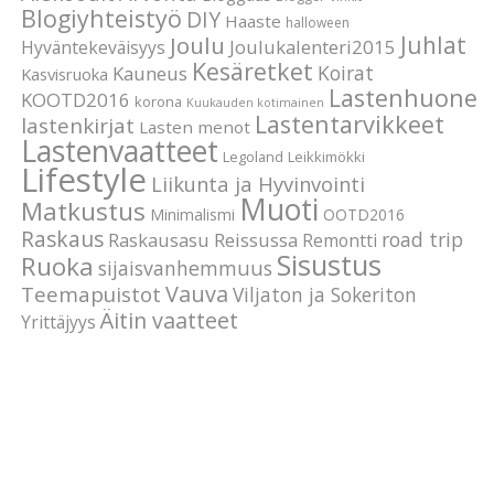
Blogiyhteistyö
DIY
Haaste
halloween
Joulu
Juhlat
Joulukalenteri2015
Hyväntekeväisyys
Kesäretket
Koirat
Kauneus
Kasvisruoka
Lastenhuone
KOOTD2016
korona
Kuukauden kotimainen
Lastentarvikkeet
lastenkirjat
Lasten menot
Lastenvaatteet
Legoland
Leikkimökki
Lifestyle
Liikunta ja Hyvinvointi
Muoti
Matkustus
Minimalismi
OOTD2016
Raskaus
road trip
Raskausasu
Reissussa
Remontti
Sisustus
Ruoka
sijaisvanhemmuus
Vauva
Teemapuistot
Viljaton ja Sokeriton
Äitin vaatteet
Yrittäjyys