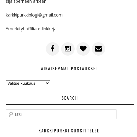
sijaisperheen arkeen.
karkkipurkkiblogi@gmail.com
*merkityt affiliate-linkkejä
AIKAISEMMAT POSTAUKSET
AIKAISEMMAT
POSTAUKSET
SEARCH
E
t
s
KARKKIPURKKI SUOSITTELEE:
i