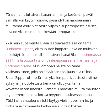
Tänään on ollut aivan ihanan lämmin ja keväinen päivä!
Samalla kun käytiin asioilla, pysähdyttiin nappaamaan
muutamat asukuvat tästä Viljamin supersöpöstä asusta,
joka on yksi mun tämän kevään lemppareista.
Yksi mun suosikeista Blaan lastenvaatteissa on tämä
Budapest Zipper
, eli ”huputon huppari”, joka on mukavan
monikäyttöinen ja malliltaan aivan ihana! Blaan
uusimmassa
SS17 mallistossa tätä on vaaleanpunaisena, harmaana ja
vaaleansinisenä
. Mun lemppari näistä on tämä
vaaleansininen, joka on sävyltään tosi kaunis ja raikas.
Blaan Zipper oli meillä ihan yksi lempparivaatteista viime
syksynä, ja odotetusti tämä on ollut yksi tämän
kevätmalliston hiteistä. Tämä tuli myyntiin muuta mallistoa
myöhemmin, ja osa koista myytiin hujauksessa loppuun.
Tätä ihanaa vaaleansinistä löytyy vielä nopeimmille, ja
pinkistä ja harmaasta löytyy vielä joitain kokoja.