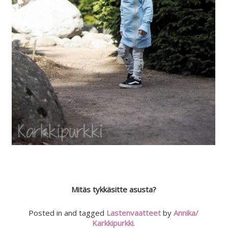
Mitäs tykkäsitte asusta?
Posted in and tagged
Lastenvaatteet
by
Annika/
Karkkipurkki
.