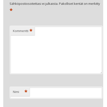
Sähköpostiosoitettasi ei julkaista.
Pakolliset kentät on merkitty
*
*
Kommentti
*
Nimi