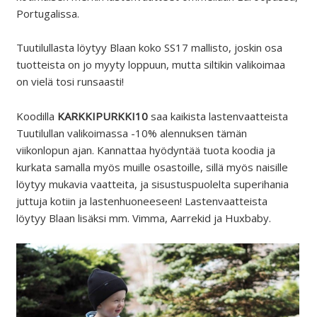
Portugalissa.
Tuutilullasta löytyy Blaan koko SS17 mallisto, joskin osa
tuotteista on jo myyty loppuun, mutta siltikin valikoimaa
on vielä tosi runsaasti!
Koodilla
KARKKIPURKKI10
saa kaikista lastenvaatteista
Tuutilullan valikoimassa -10% alennuksen tämän
viikonlopun ajan. Kannattaa hyödyntää tuota koodia ja
kurkata samalla myös muille osastoille, sillä myös naisille
löytyy mukavia vaatteita, ja sisustuspuolelta superihania
juttuja kotiin ja lastenhuoneeseen! Lastenvaatteista
löytyy Blaan lisäksi mm. Vimma, Aarrekid ja Huxbaby.