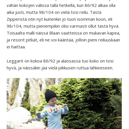
vähän kokojen välissä tällä hetkellä, kun 86/92 alkaa olla
aika justi, mutta 98/104 on vielä tosi reilu. Tästä
Zipperistä otin nyt kuitenkin jo tuon isomman koon, eli
98/104, mutta pienempikin olisi varmasti ollut tästä hyvä.
Toisaalta malli näissä Blaan vaatteissa on mukavan kapea,
ja resorit pitkät, eli ne voi kääntää, jolloin pieni reiluuskaan
ei haittaa.
Leggarit on kokoa 86/92 ja alaosassa tuo koko on tosi
hyvä, ja näissäkin jää vielä pikkusen ruttua lahkeeseen.