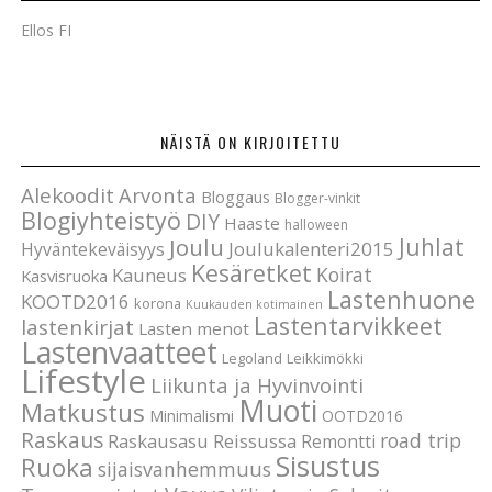
Ellos FI
NÄISTÄ ON KIRJOITETTU
Alekoodit
Arvonta
Bloggaus
Blogger-vinkit
Blogiyhteistyö
DIY
Haaste
halloween
Joulu
Juhlat
Joulukalenteri2015
Hyväntekeväisyys
Kesäretket
Koirat
Kauneus
Kasvisruoka
Lastenhuone
KOOTD2016
korona
Kuukauden kotimainen
Lastentarvikkeet
lastenkirjat
Lasten menot
Lastenvaatteet
Legoland
Leikkimökki
Lifestyle
Liikunta ja Hyvinvointi
Muoti
Matkustus
Minimalismi
OOTD2016
Raskaus
road trip
Raskausasu
Reissussa
Remontti
Sisustus
Ruoka
sijaisvanhemmuus