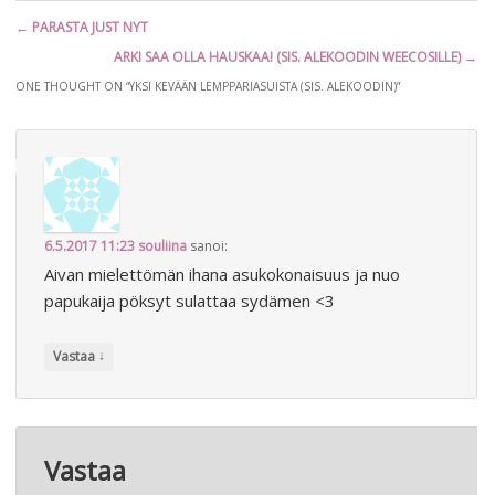
Artikkelien
←
PARASTA JUST NYT
selaus
ARKI SAA OLLA HAUSKAA! (SIS. ALEKOODIN WEECOSILLE)
→
ONE THOUGHT ON “
YKSI KEVÄÄN LEMPPARIASUISTA (SIS. ALEKOODIN)
”
6.5.2017 11:23
souliina
sanoi:
Aivan mielettömän ihana asukokonaisuus ja nuo
papukaija pöksyt sulattaa sydämen <3
↓
Vastaa
Vastaa