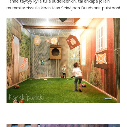
Tänne täytyy kyllä tulla uudelleenkin, tai ehkäpä jollain
mummilareissulla kipaistaan Seinäjoen Duudsonit puistoon!