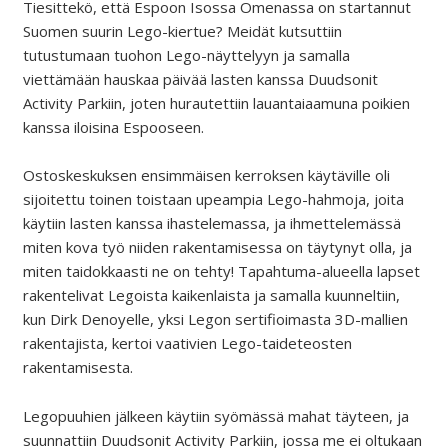
Tiesittekö, että Espoon Isossa Omenassa on startannut
Suomen suurin Lego-kiertue? Meidät kutsuttiin
tutustumaan tuohon Lego-näyttelyyn ja samalla
viettämään hauskaa päivää lasten kanssa Duudsonit
Activity Parkiin, joten hurautettiin lauantaiaamuna poikien
kanssa iloisina Espooseen.
Ostoskeskuksen ensimmäisen kerroksen käytäville oli
sijoitettu toinen toistaan upeampia Lego-hahmoja, joita
käytiin lasten kanssa ihastelemassa, ja ihmettelemässä
miten kova työ niiden rakentamisessa on täytynyt olla, ja
miten taidokkaasti ne on tehty! Tapahtuma-alueella lapset
rakentelivat Legoista kaikenlaista ja samalla kuunneltiin,
kun Dirk Denoyelle, yksi Legon sertifioimasta 3D-mallien
rakentajista, kertoi vaativien Lego-taideteosten
rakentamisesta.
Legopuuhien jälkeen käytiin syömässä mahat täyteen, ja
suunnattiin Duudsonit Activity Parkiin, jossa me ei oltukaan