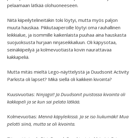
pelaamaan lätkää olohuoneeseen.
Niitä kiipeilytelineitäkin toki löytyi, mutta myös paljon
muuta hauskaa. Pikkutaaperoille löytyi oma rauhallinen
leikkialue, ja isommille kaikenlaista puuhaa aina hauskasta
suojuoksusta hurjaan ninjaseikkailuun. Oli käpysotaa,
seinäkiipeilyä ja kolmevuotiasta kovin naurattavaa
kakkapeliä.
Mutta mitäs mieltä Lego-näyttelystä ja Duudsonit Activity
Parkista oli lapset? Mikä siellä oli kaikkein kivointa?
Kuusivuotias:
Ninjago!! Ja Duudsonit puistossa kivointa
oli
kakkapeli ja se kun sai pelata lätkää.
Kolmevuotias:
Mennä käpyleikissä. Ja se iso liukumäki! Mua
pelotti siinä, mutta se oli kivointa.