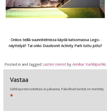
Onkos teillä suunnitelmissa käydä katsomassa Lego-
näyttelyä? Tai onko Duudsonit Activity Park tuttu juttu?
Posted in and tagged
Lasten menot
by
Annika/ Karkkipurkki
.
Artikkelien
←
KEVÄINEN SISUSTUSKUUME (SIS. -30% ALEVINKIN)
BLAA MITOITUS
→
Vastaa
selaus
Sähköpostiosoitettasi ei julkaista.
Pakolliset kentät on merkitty
*