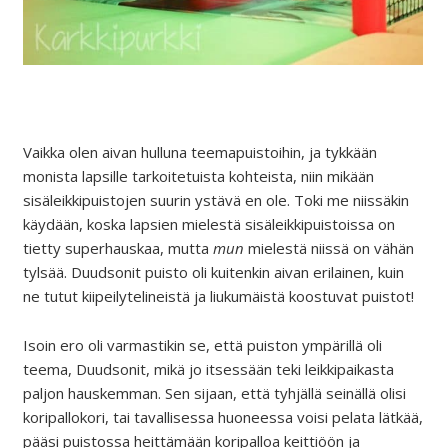
Vaikka olen aivan hulluna teemapuistoihin, ja tykkään
monista lapsille tarkoitetuista kohteista, niin mikään
sisäleikkipuistojen suurin ystävä en ole. Toki me niissäkin
käydään, koska lapsien mielestä sisäleikkipuistoissa on
tietty superhauskaa, mutta
mun
mielestä niissä on vähän
tylsää. Duudsonit puisto oli kuitenkin aivan erilainen, kuin
ne tutut kiipeilytelineistä ja liukumäistä koostuvat puistot!
Isoin ero oli varmastikin se, että puiston ympärillä oli
teema, Duudsonit, mikä jo itsessään teki leikkipaikasta
paljon hauskemman. Sen sijaan, että tyhjällä seinällä olisi
koripallokori, tai tavallisessa huoneessa voisi pelata lätkää,
pääsi puistossa heittämään koripalloa keittiöön ja