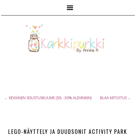
Päävalikko
Artikkelien
←
KEVÄINEN SISUSTUSKUUME (SIS. -30% ALEVINKIN)
BLAA MITOITUS
→
selaus
LEGO-NÄYTTELY JA DUUDSONIT ACTIVITY PARK