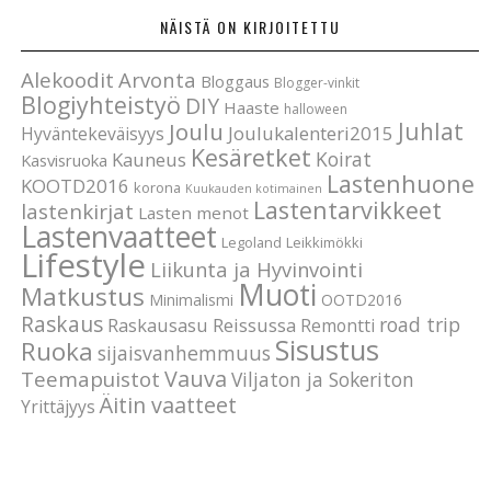
NÄISTÄ ON KIRJOITETTU
Alekoodit
Arvonta
Bloggaus
Blogger-vinkit
Blogiyhteistyö
DIY
Haaste
halloween
Joulu
Juhlat
Joulukalenteri2015
Hyväntekeväisyys
Kesäretket
Koirat
Kauneus
Kasvisruoka
Lastenhuone
KOOTD2016
korona
Kuukauden kotimainen
Lastentarvikkeet
lastenkirjat
Lasten menot
Lastenvaatteet
Legoland
Leikkimökki
Lifestyle
Liikunta ja Hyvinvointi
Muoti
Matkustus
Minimalismi
OOTD2016
Raskaus
road trip
Raskausasu
Reissussa
Remontti
Sisustus
Ruoka
sijaisvanhemmuus
Vauva
Teemapuistot
Viljaton ja Sokeriton
Äitin vaatteet
Yrittäjyys