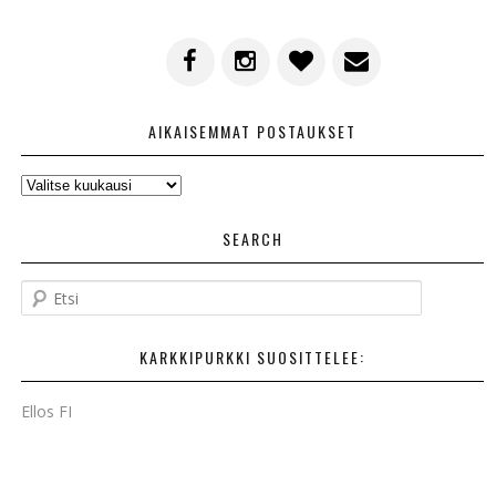
AIKAISEMMAT POSTAUKSET
AIKAISEMMAT
POSTAUKSET
SEARCH
E
t
s
KARKKIPURKKI SUOSITTELEE:
i
Ellos FI