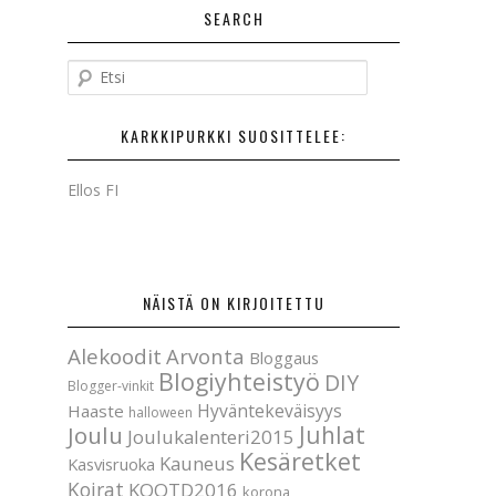
SEARCH
E
t
s
KARKKIPURKKI SUOSITTELEE:
i
Ellos FI
NÄISTÄ ON KIRJOITETTU
Alekoodit
Arvonta
Bloggaus
Blogiyhteistyö
DIY
Blogger-vinkit
Hyväntekeväisyys
Haaste
halloween
Joulu
Juhlat
Joulukalenteri2015
Kesäretket
Kauneus
Kasvisruoka
Koirat
KOOTD2016
korona