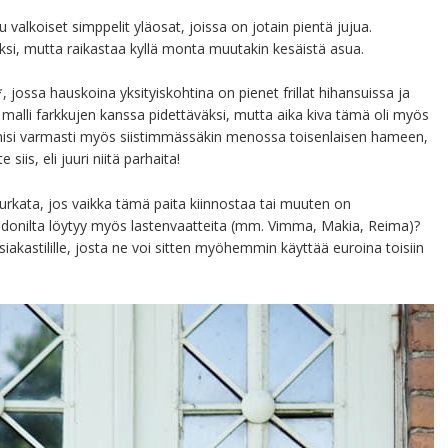
alkoiset simppelit yläosat, joissa on jotain pientä jujua.
riksi, mutta raikastaa kyllä monta muutakin kesäistä asua.
*, jossa hauskoina yksityiskohtina on pienet frillat hihansuissa ja
alli farkkujen kanssa pidettäväksi, mutta aika kiva tämä oli myös
si varmasti myös siistimmässäkin menossa toisenlaisen hameen,
iis, eli juuri niitä parhaita!
urkata, jos vaikka tämä paita kiinnostaa tai muuten on
randonilta löytyy myös lastenvaatteita (mm. Vimma, Makia, Reima)?
iakastilille, josta ne voi sitten myöhemmin käyttää euroina toisiin