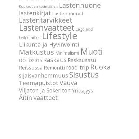
Lastenhuone
Kuukauden kotimainen
lastenkirjat
Lasten menot
Lastentarvikkeet
Lastenvaatteet
Legoland
Lifestyle
Leikkimökki
Liikunta ja Hyvinvointi
Muoti
Matkustus
Minimalismi
Raskaus
Raskausasu
OOTD2016
Ruoka
road trip
Reissussa
Remontti
Sisustus
sijaisvanhemmuus
Vauva
Teemapuistot
Viljaton ja Sokeriton
Yrittäjyys
Äitin vaatteet