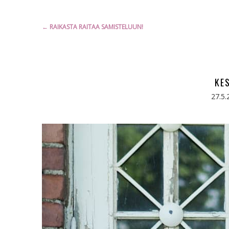
Artikkelien
←
RAIKASTA RAITAA SAMISTELUUN!
selaus
KE
27.5.