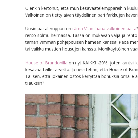
Olenkin kertonut, että mun kesävaatelemppareihin kuuluu v
Valkoinen on tietty aivan täydellinen pari farkkujen kave
Uusin paitalemppari on
tämä Vilan ihana valkoinen paita
rento solmu helmassa. Tässä on mukavan väljä ja rento m
tämän Vimman pohjepituisen hameen kanssa! Paita meni
tai vaikka mustien housujen kanssa. Monikäyttöinen vaate s
House of Brandonilla
on nyt KAIKKI -20%, joten kantsii k
kesävaatteille tarvetta. Ja tiesittehän, että House of B
Tai sen, että jokainen ostos kerryttää bonuksia omalle as
tilauksiin?