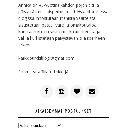
Annika on 45-vuotias kahden pojan äiti ja
päivystävän sijaisperheen äiti. Hyväntuulisessa
blogissa innostutaan ihanista vaatteista,
sisustetaan pastelliväreillä omakotitaloa,
kärsitään kroonisesta matkakuumeesta ja
välillä kurkistetaan päivystävän sijaisperheen
arkeen.
karkkipurkkiblogi@gmail.com
*merkityt affiliate-linkkejä
AIKAISEMMAT POSTAUKSET
AIKAISEMMAT
POSTAUKSET