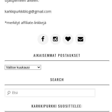
sijaisperheen arkeen.
karkkipurkkiblogi@gmail.com
*merkityt affiliate-linkkejä
AIKAISEMMAT POSTAUKSET
AIKAISEMMAT
POSTAUKSET
SEARCH
E
t
s
KARKKIPURKKI SUOSITTELEE:
i