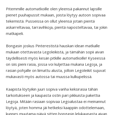
Pitemmille automatkoille olen yleensä pakannut lapsille
pienet puuhapussit mukaan, joista löytyy autoon sopivaa
tekemistä. Pusseissa on ollut yleensä jotain pientä
askarreltavaa, tarravihkoja, pientä naposteltavaa, tai jokin
matkapeli.
Bongasin joskus Pinterestistä hauskan idean matkalle
mukaan otettavasta Legoleikistä, ja tämähän sopii aivan
täydellisesti myös kesän pitkille automatkoille! Kyseessä
on siis pieni rasia, jossa voi kuljettaa mukana Legoja, ja
rasian pohjalle on liimattu alusta, jolloin Legoleikit sujuvat
mukavasti myös autossa tai muussa kulkupelissä.
Kaapista löytyikin juuri sopiva vanha keksirasia tähän
tarkoitukseen ja kaupasta ostin pari pikkuista pakettia
Legoja. Mitään rasiaan sopivaa Legoalustaa ei meinannut
löytyä, joten homma jäi hetkeksi kaappiin odottelemaan,
kunnes muutama päivä sitten bongasin lelukaupasta aivan