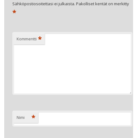
Sähköpostiosoitettasi ei julkaista.
Pakolliset kentät on merkitty
*
*
Kommentti
*
Nimi