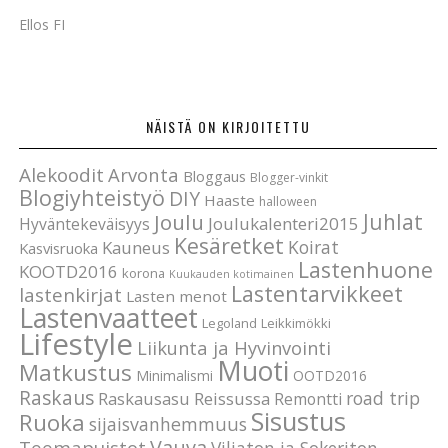
Ellos FI
NÄISTÄ ON KIRJOITETTU
Alekoodit
Arvonta
Bloggaus
Blogger-vinkit
Blogiyhteistyö
DIY
Haaste
halloween
Joulu
Juhlat
Joulukalenteri2015
Hyväntekeväisyys
Kesäretket
Koirat
Kauneus
Kasvisruoka
Lastenhuone
KOOTD2016
korona
Kuukauden kotimainen
Lastentarvikkeet
lastenkirjat
Lasten menot
Lastenvaatteet
Legoland
Leikkimökki
Lifestyle
Liikunta ja Hyvinvointi
Muoti
Matkustus
Minimalismi
OOTD2016
Raskaus
road trip
Raskausasu
Reissussa
Remontti
Sisustus
Ruoka
sijaisvanhemmuus
Vauva
Teemapuistot
Viljaton ja Sokeriton