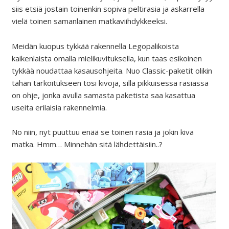
siis etsiä jostain toinenkin sopiva peltirasia ja askarrella
vielä toinen samanlainen matkaviihdykkeeksi.
Meidän kuopus tykkää rakennella Legopalikoista
kaikenlaista omalla mielikuvituksella, kun taas esikoinen
tykkää noudattaa kasausohjeita. Nuo Classic-paketit olikin
tähän tarkoitukseen tosi kivoja, sillä pikkuisessa rasiassa
on ohje, jonka avulla samasta paketista saa kasattua
useita erilaisia rakennelmia.
No niin, nyt puuttuu enää se toinen rasia ja jokin kiva
matka. Hmm… Minnehän sitä lähdettäisiin..?