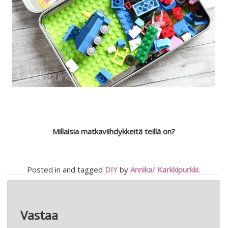
Millaisia matkaviihdykkeitä teillä on?
Posted in and tagged
DIY
by
Annika/ Karkkipurkki
.
Artikkelien
←
ADIDAS-SAMISTELUA JA PARI LOISTAVAA ALEVINKKIÄ!
selaus
SYKSYN EKOJA LASTENVAATEUUTUUKSIA!
→
Vastaa