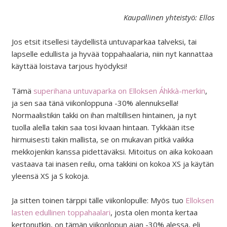
Kaupallinen yhteistyö: Ellos
Jos etsit itsellesi täydellistä untuvaparkaa talveksi, tai
lapselle edullista ja hyvää toppahaalaria, niin nyt kannattaa
käyttää loistava tarjous hyödyksi!
Tämä
superihana untuvaparka on Elloksen Áhkkà-merkin
,
ja sen saa tänä viikonloppuna -30% alennuksella!
Normaalistikin takki on ihan maltillisen hintainen, ja nyt
tuolla alella takin saa tosi kivaan hintaan. Tykkään itse
hirmuisesti takin mallista, se on mukavan pitkä vaikka
mekkojenkin kanssa pidettäväksi. Mitoitus on aika kokoaan
vastaava tai inasen reilu, oma takkini on kokoa XS ja käytän
yleensä XS ja S kokoja.
Ja sitten toinen tärppi tälle viikonlopulle: Myös tuo
Elloksen
lasten edullinen toppahaalari
, josta olen monta kertaa
kertonutkin, on tämän viikonlopun ajan -30% alessa, eli