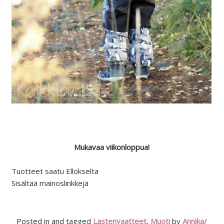
Mukavaa viikonloppua!
Tuotteet saatu Ellokselta
Sisältää mainoslinkkejä
Posted in and tagged
Lastenvaatteet
,
Muoti
by
Annika/