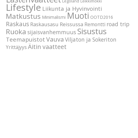
Legoland
Leikkimökki
Lifestyle
Liikunta ja Hyvinvointi
Muoti
Matkustus
Minimalismi
OOTD2016
Raskaus
road trip
Raskausasu
Reissussa
Remontti
Sisustus
Ruoka
sijaisvanhemmuus
Vauva
Teemapuistot
Viljaton ja Sokeriton
Äitin vaatteet
Yrittäjyys