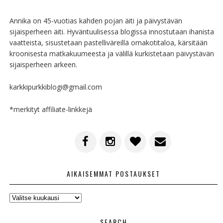
Annika on 45-vuotias kahden pojan äiti ja päivystävän
sijaisperheen äiti. Hyväntuulisessa blogissa innostutaan ihanista
vaatteista, sisustetaan pastelliväreillä omakotitaloa, kärsitään
kroonisesta matkakuumeesta ja välillä kurkistetaan päivystävän
sijaisperheen arkeen.
karkkipurkkiblogi@gmail.com
*merkityt affiliate-linkkejä
AIKAISEMMAT POSTAUKSET
AIKAISEMMAT
POSTAUKSET
SEARCH