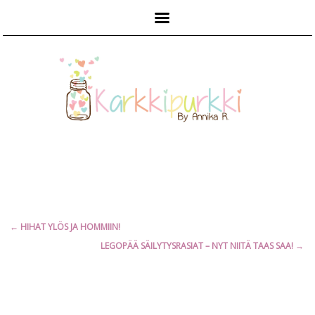
Päävalikko
Artikkelien
←
HIHAT YLÖS JA HOMMIIN!
selaus
LEGOPÄÄ SÄILYTYSRASIAT – NYT NIITÄ TAAS SAA!
→