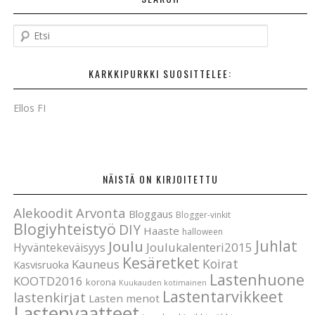
E
t
s
KARKKIPURKKI SUOSITTELEE:
i
Ellos FI
NÄISTÄ ON KIRJOITETTU
Alekoodit
Arvonta
Bloggaus
Blogger-vinkit
Blogiyhteistyö
DIY
Haaste
halloween
Joulu
Juhlat
Joulukalenteri2015
Hyväntekeväisyys
Kesäretket
Koirat
Kauneus
Kasvisruoka
Lastenhuone
KOOTD2016
korona
Kuukauden kotimainen
Lastentarvikkeet
lastenkirjat
Lasten menot
Lastenvaatteet