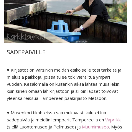
SADEPÄIVILLE:
♥ Kirjastot on varsinkin meidän esikoiselle tosi tärkeitä ja
mieluisia paikkoja, joissa tulee toki vierailtua ympäri
vuoden. Kesälomalla on kuitenkin aikaa lähteä muuallekin,
kuin siihen omaan lähikirjastoon ja silloin lapset toivovat
yleensä reissua Tampereen pääkirjasto Metsoon.
♥ Museokorttikohteissa saa mukavasti kulutettua
sadepäivää ja meidän lempparit Tampereella on
Vapriikki
(siellä Luontomuseo ja Pelimuseo) ja
Muumimuseo
. Myös