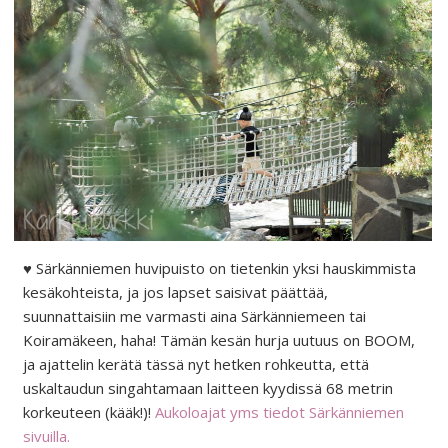
♥ Särkänniemen huvipuisto on tietenkin yksi hauskimmista
kesäkohteista, ja jos lapset saisivat päättää,
suunnattaisiin me varmasti aina Särkänniemeen tai
Koiramäkeen, haha! Tämän kesän hurja uutuus on BOOM,
ja ajattelin kerätä tässä nyt hetken rohkeutta, että
uskaltaudun singahtamaan laitteen kyydissä 68 metrin
korkeuteen (kääk!)!
Aukoloajat yms tiedot Särkänniemen
sivuilla.