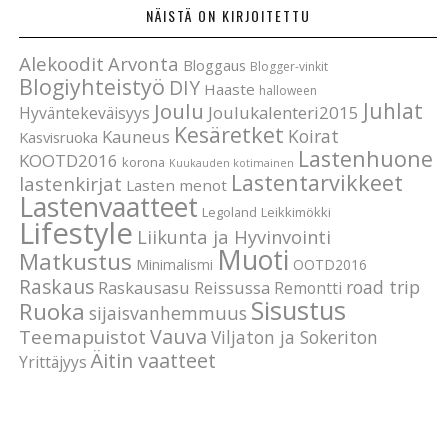
NÄISTÄ ON KIRJOITETTU
Alekoodit
Arvonta
Bloggaus
Blogger-vinkit
Blogiyhteistyö
DIY
Haaste
halloween
Joulu
Juhlat
Joulukalenteri2015
Hyväntekeväisyys
Kesäretket
Koirat
Kauneus
Kasvisruoka
Lastenhuone
KOOTD2016
korona
Kuukauden kotimainen
Lastentarvikkeet
lastenkirjat
Lasten menot
Lastenvaatteet
Legoland
Leikkimökki
Lifestyle
Liikunta ja Hyvinvointi
Muoti
Matkustus
Minimalismi
OOTD2016
Raskaus
road trip
Raskausasu
Reissussa
Remontti
Sisustus
Ruoka
sijaisvanhemmuus
Vauva
Teemapuistot
Viljaton ja Sokeriton
Äitin vaatteet
Yrittäjyys