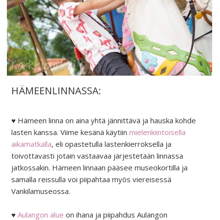
HÄMEENLINNASSA:
♥ Hämeen linna on aina yhtä jännittävä ja hauska kohde
lasten kanssa. Viime kesänä käytiin
mielenkiintoisella
aikamatkalla
, eli opastetulla lastenkierroksella ja
toivottavasti jotain vastaavaa järjestetään linnassa
jatkossakin. Hämeen linnaan pääsee museokortilla ja
samalla reissulla voi piipahtaa myös viereisessä
Vankilamuseossa.
♥
Aulangon alue
on ihana ja piipahdus Aulangon