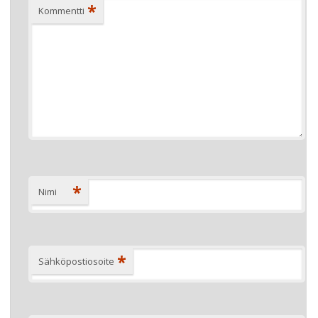
*
Kommentti
*
Nimi
*
Sähköpostiosoite