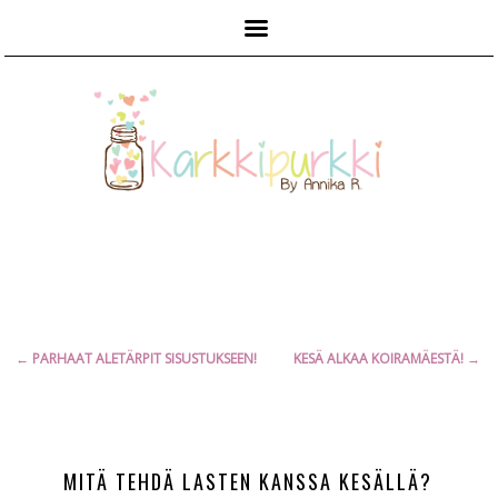
Päävalikko
Artikkelien
←
PARHAAT ALETÄRPIT SISUSTUKSEEN!
KESÄ ALKAA KOIRAMÄESTÄ!
→
selaus
MITÄ TEHDÄ LASTEN KANSSA KESÄLLÄ?