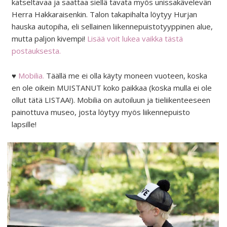
katseltavaa ja saattaa siellä tavata myös unissakävelevän
Herra Hakkaraisenkin. Talon takapihalta löytyy Hurjan
hauska autopiha, eli sellainen liikennepuistotyyppinen alue,
mutta paljon kivempi!
Lisää voit lukea vaikka tästä
postauksesta.
♥
Mobilia.
Täällä me ei olla käyty moneen vuoteen, koska
en ole oikein MUISTANUT koko paikkaa (koska mulla ei ole
ollut tätä LISTAA!). Mobilia on autoiluun ja tieliikenteeseen
painottuva museo, josta löytyy myös liikennepuisto
lapsille!