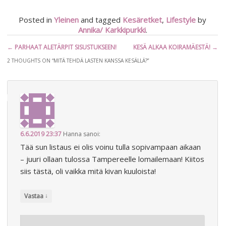
Posted in
Yleinen
and tagged
Kesäretket
,
Lifestyle
by
Annika/ Karkkipurkki
.
Artikkelien
←
PARHAAT ALETÄRPIT SISUSTUKSEEN!
KESÄ ALKAA KOIRAMÄESTÄ!
→
selaus
2 THOUGHTS ON “
MITÄ TEHDÄ LASTEN KANSSA KESÄLLÄ?
”
6.6.2019 23:37
Hanna
sanoi:
Tää sun listaus ei olis voinu tulla sopivampaan aikaan
– juuri ollaan tulossa Tampereelle lomailemaan! Kiitos
siis tästä, oli vaikka mitä kivan kuuloista!
↓
Vastaa