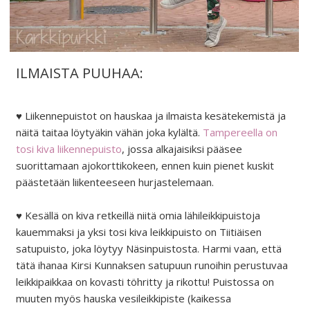
ILMAISTA PUUHAA:
♥ Liikennepuistot on hauskaa ja ilmaista kesätekemistä ja
näitä taitaa löytyäkin vähän joka kylältä.
Tampereella on
tosi kiva liikennepuisto
, jossa alkajaisiksi pääsee
suorittamaan ajokorttikokeen, ennen kuin pienet kuskit
päästetään liikenteeseen hurjastelemaan.
♥ Kesällä on kiva retkeillä niitä omia lähileikkipuistoja
kauemmaksi ja yksi tosi kiva leikkipuisto on Tiitiäisen
satupuisto, joka löytyy Näsinpuistosta. Harmi vaan, että
tätä ihanaa Kirsi Kunnaksen satupuun runoihin perustuvaa
leikkipaikkaa on kovasti töhritty ja rikottu! Puistossa on
muuten myös hauska vesileikkipiste (kaikessa