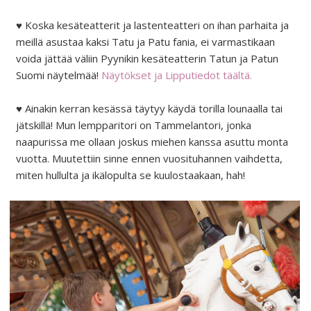
♥ Koska kesäteatterit ja lastenteatteri on ihan parhaita ja
meillä asustaa kaksi Tatu ja Patu fania, ei varmastikaan
voida jättää väliin Pyynikin kesäteatterin Tatun ja Patun
Suomi näytelmää!
Näytökset ja Lipputiedot täältä.
♥ Ainakin kerran kesässä täytyy käydä torilla lounaalla tai
jätskillä! Mun lempparitori on Tammelantori, jonka
naapurissa me ollaan joskus miehen kanssa asuttu monta
vuotta. Muutettiin sinne ennen vuosituhannen vaihdetta,
miten hullulta ja ikälopulta se kuulostaakaan, hah!