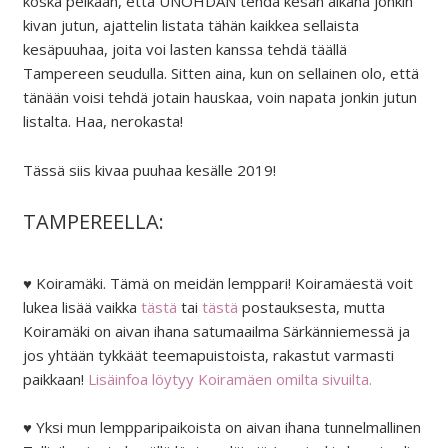
koska pelkään, että UNOHDAN tehdä kesän aikana jonkin
kivan jutun, ajattelin listata tähän kaikkea sellaista
kesäpuuhaa, joita voi lasten kanssa tehdä täällä
Tampereen seudulla. Sitten aina, kun on sellainen olo, että
tänään voisi tehdä jotain hauskaa, voin napata jonkin jutun
listalta. Haa, nerokasta!
Tässä siis kivaa puuhaa kesälle 2019!
TAMPEREELLA:
♥ Koiramäki. Tämä on meidän lemppari! Koiramäestä voit
lukea lisää vaikka
tästä
tai
tästä
postauksesta, mutta
Koiramäki on aivan ihana satumaailma Särkänniemessä ja
jos yhtään tykkäät teemapuistoista, rakastut varmasti
paikkaan!
Lisäinfoa löytyy Koiramäen omilta sivuilta.
♥ Yksi mun lempparipaikoista on aivan ihana tunnelmallinen