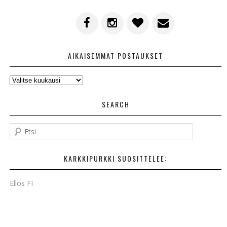
AIKAISEMMAT POSTAUKSET
AIKAISEMMAT
POSTAUKSET
SEARCH
E
t
s
KARKKIPURKKI SUOSITTELEE:
i
Ellos FI