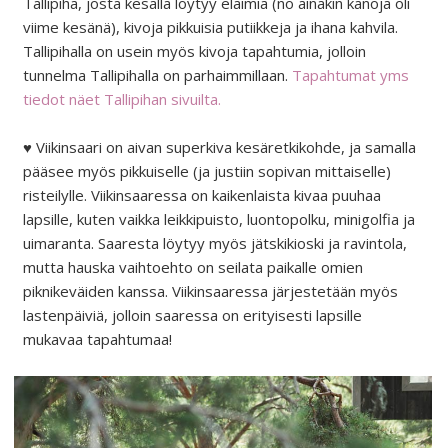
Tallipiha, josta kesällä löytyy eläimiä (no ainakin kanoja oli
viime kesänä), kivoja pikkuisia putiikkeja ja ihana kahvila.
Tallipihalla on usein myös kivoja tapahtumia, jolloin
tunnelma Tallipihalla on parhaimmillaan.
Tapahtumat yms
tiedot näet Tallipihan sivuilta.
♥ Viikinsaari on aivan superkiva kesäretkikohde, ja samalla
pääsee myös pikkuiselle (ja justiin sopivan mittaiselle)
risteilylle. Viikinsaaressa on kaikenlaista kivaa puuhaa
lapsille, kuten vaikka leikkipuisto, luontopolku, minigolfia ja
uimaranta. Saaresta löytyy myös jätskikioski ja ravintola,
mutta hauska vaihtoehto on seilata paikalle omien
piknikeväiden kanssa. Viikinsaaressa järjestetään myös
lastenpäiviä, jolloin saaressa on erityisesti lapsille
mukavaa tapahtumaa!