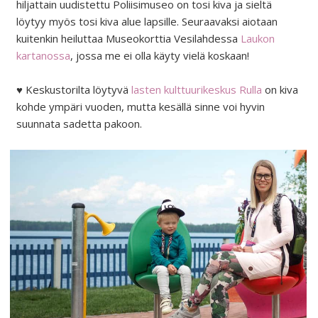
hiljattain uudistettu Poliisimuseo on tosi kiva ja sieltä
löytyy myös tosi kiva alue lapsille. Seuraavaksi aiotaan
kuitenkin heiluttaa Museokorttia Vesilahdessa
Laukon
kartanossa
, jossa me ei olla käyty vielä koskaan!
♥ Keskustorilta löytyvä
lasten kulttuurikeskus Rulla
on kiva
kohde ympäri vuoden, mutta kesällä sinne voi hyvin
suunnata sadetta pakoon.