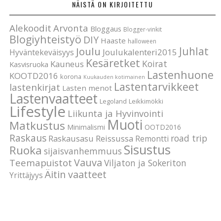
NÄISTÄ ON KIRJOITETTU
Alekoodit
Arvonta
Bloggaus
Blogger-vinkit
Blogiyhteistyö
DIY
Haaste
halloween
Joulu
Juhlat
Joulukalenteri2015
Hyväntekeväisyys
Kesäretket
Koirat
Kauneus
Kasvisruoka
Lastenhuone
KOOTD2016
korona
Kuukauden kotimainen
Lastentarvikkeet
lastenkirjat
Lasten menot
Lastenvaatteet
Legoland
Leikkimökki
Lifestyle
Liikunta ja Hyvinvointi
Muoti
Matkustus
Minimalismi
OOTD2016
Raskaus
road trip
Raskausasu
Reissussa
Remontti
Sisustus
Ruoka
sijaisvanhemmuus
Vauva
Teemapuistot
Viljaton ja Sokeriton
Äitin vaatteet
Yrittäjyys