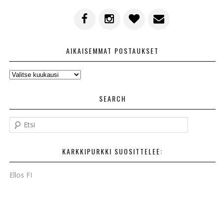
AIKAISEMMAT POSTAUKSET
AIKAISEMMAT
POSTAUKSET
SEARCH
E
t
s
KARKKIPURKKI SUOSITTELEE:
i
Ellos FI