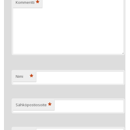
*
Kommentti
*
Nimi
*
Sähköpostiosoite