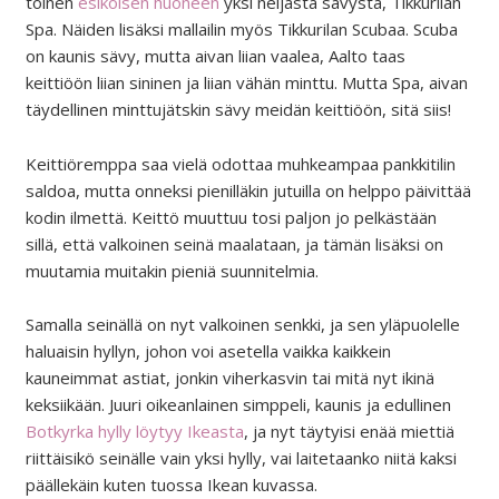
toinen
esikoisen huoneen
yksi neljästä sävystä, Tikkurilan
Spa. Näiden lisäksi mallailin myös Tikkurilan Scubaa. Scuba
on kaunis sävy, mutta aivan liian vaalea, Aalto taas
keittiöön liian sininen ja liian vähän minttu. Mutta Spa, aivan
täydellinen minttujätskin sävy meidän keittiöön, sitä siis!
Keittiöremppa saa vielä odottaa muhkeampaa pankkitilin
saldoa, mutta onneksi pienilläkin jutuilla on helppo päivittää
kodin ilmettä. Keittö muuttuu tosi paljon jo pelkästään
sillä, että valkoinen seinä maalataan, ja tämän lisäksi on
muutamia muitakin pieniä suunnitelmia.
Samalla seinällä on nyt valkoinen senkki, ja sen yläpuolelle
haluaisin hyllyn, johon voi asetella vaikka kaikkein
kauneimmat astiat, jonkin viherkasvin tai mitä nyt ikinä
keksiikään. Juuri oikeanlainen simppeli, kaunis ja edullinen
Botkyrka hylly löytyy Ikeasta
, ja nyt täytyisi enää miettiä
riittäisikö seinälle vain yksi hylly, vai laitetaanko niitä kaksi
päällekäin kuten tuossa Ikean kuvassa.