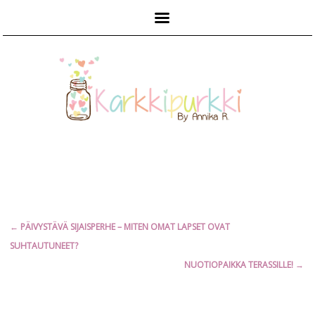
Päävalikko
Artikkelien
←
PÄIVYSTÄVÄ SIJAISPERHE – MITEN OMAT LAPSET OVAT
selaus
SUHTAUTUNEET?
NUOTIOPAIKKA TERASSILLE!
→