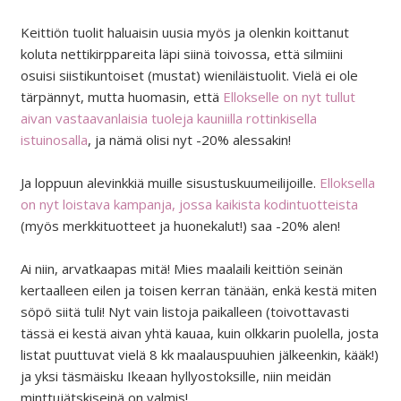
Keittiön tuolit haluaisin uusia myös ja olenkin koittanut
koluta nettikirppareita läpi siinä toivossa, että silmiini
osuisi siistikuntoiset (mustat) wieniläistuolit. Vielä ei ole
tärpännyt, mutta huomasin, että
Ellokselle on nyt tullut
aivan vastaavanlaisia tuoleja kauniilla rottinkisella
istuinosalla
, ja nämä olisi nyt -20% alessakin!
Ja loppuun alevinkkiä muille sisustuskuumeilijoille.
Elloksella
on nyt loistava kampanja, jossa kaikista kodintuotteista
(myös merkkituotteet ja huonekalut!) saa -20% alen!
Ai niin, arvatkaapas mitä! Mies maalaili keittiön seinän
kertaalleen eilen ja toisen kerran tänään, enkä kestä miten
söpö siitä tuli! Nyt vain listoja paikalleen (toivottavasti
tässä ei kestä aivan yhtä kauaa, kuin olkkarin puolella, josta
listat puuttuvat vielä 8 kk maalauspuuhien jälkeenkin, kääk!)
ja yksi täsmäisku Ikeaan hyllyostoksille, niin meidän
minttujätskiseinä on valmis!