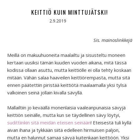
KEITTIÖ KUIN MINTTUJÄTSKI!
2.9.2019
Sis. mainoslinkkejä
Meillä on makuuhuoneita maalailtu ja sisusteltu moneen
kertaan uusiksi tämän kuuden vuoden aikana, mitä tässä
kodissa ollaan asuttu, mutta keittiölle ei olla tehty koskaan
mitään. Vähän salaa haaveilen keittiörempasta, mutta sitä
ennen päätettiin piristää keittiötä maalaamalla yksi tylsä
valkoinen seinä jollain kivalla sävyllä.
Mallailtiin jo keväällä monenlaisia vaaleanpunaisia sävyjä
keittiön seinälle, mutta kun se täydellinen sävy löytyi,
sudittiinkin sitä meidän eteisen seinään
! Eteisestä tuli kyllä
aivan ihana ja tykkään siitä edelleen hirmuisen paljon,
mutta en halunnut samaa sävyä kuitenkaan keittiöön. Yksi