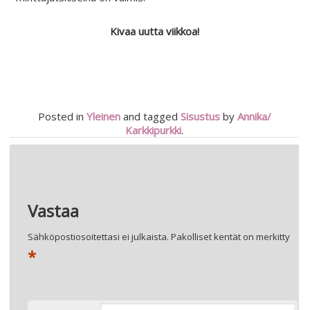
Kivaa uutta viikkoa!
Posted in
Yleinen
and tagged
Sisustus
by
Annika/
Karkkipurkki
.
Artikkelien
←
PÄIVYSTÄVÄ SIJAISPERHE – MITEN OMAT LAPSET OVAT
selaus
SUHTAUTUNEET?
NUOTIOPAIKKA TERASSILLE!
→
Vastaa
Sähköpostiosoitettasi ei julkaista.
Pakolliset kentät on merkitty
*