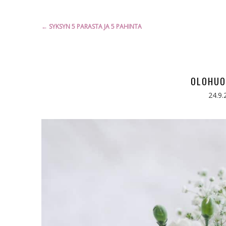
Artikkelien
←
SYKSYN 5 PARASTA JA 5 PAHINTA
selaus
OLOHUO
24.9.