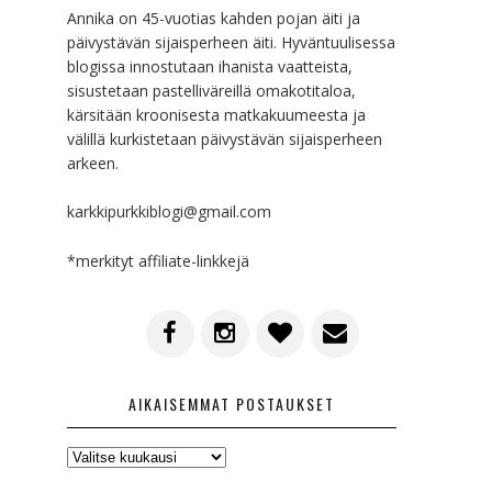
Annika on 45-vuotias kahden pojan äiti ja
päivystävän sijaisperheen äiti. Hyväntuulisessa
blogissa innostutaan ihanista vaatteista,
sisustetaan pastelliväreillä omakotitaloa,
kärsitään kroonisesta matkakuumeesta ja
välillä kurkistetaan päivystävän sijaisperheen
arkeen.
karkkipurkkiblogi@gmail.com
*merkityt affiliate-linkkejä
AIKAISEMMAT POSTAUKSET
AIKAISEMMAT
POSTAUKSET