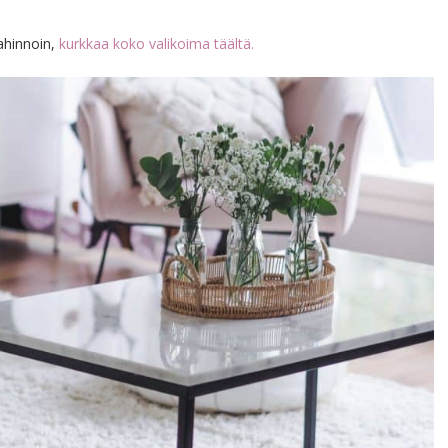
ahinnoin,
kurkkaa koko valikoima täältä.