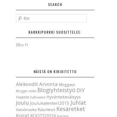
SEARCH
E
t
s
KARKKIPURKKI SUOSITTELEE:
i
Ellos FI
NÄISTÄ ON KIRJOITETTU
Alekoodit
Arvonta
Bloggaus
Blogiyhteistyö
DIY
Blogger-vinkit
Hyväntekeväisyys
Haaste
halloween
Joulu
Juhlat
Joulukalenteri2015
Kesäretket
Kauneus
Kasvisruoka
Koirat
KOOTD2016
korona