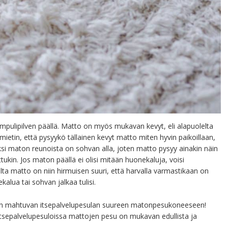
mpulipilven päällä. Matto on myös mukavan kevyt, eli alapuolelta
mietin, että pysyykö tällainen kevyt matto miten hyvin paikoillaan,
si maton reunoista on sohvan alla, joten matto pysyy ainakin näin
ettukin. Jos maton päällä ei olisi mitään huonekaluja, voisi
lta matto on niin hirmuisen suuri, että harvalla varmastikaan on
alua tai sohvan jalkaa tulisi.
än mahtuvan itsepalvelupesulan suureen matonpesukoneeseen!
 itsepalvelupesuloissa mattojen pesu on mukavan edullista ja