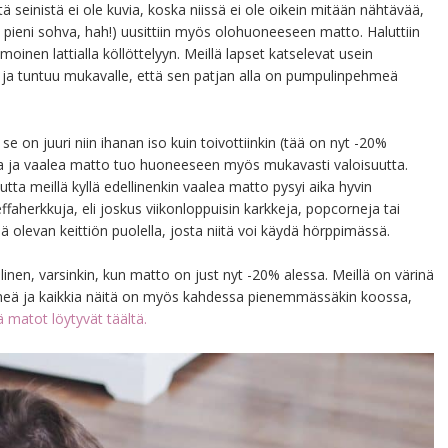
ä seinistä ei ole kuvia, koska niissä ei ole oikein mitään nähtävää,
iian pieni sohva, hah!) uusittiin myös olohuoneeseen matto. Haluttiin
inen lattialla köllöttelyyn. Meillä lapset katselevat usein
llen ja tuntuu mukavalle, että sen patjan alla on pumpulinpehmeä
e on juuri niin ihanan iso kuin toivottiinkin (tää on nyt -20%
sta ja vaalea matto tuo huoneeseen myös mukavasti valoisuutta.
tta meillä kyllä edellinenkin vaalea matto pysyi aika hyvin
ffaherkkuja, eli joskus viikonloppuisin karkkeja, popcorneja tai
ä olevan keittiön puolella, josta niitä voi käydä hörppimässä.
nen, varsinkin, kun matto on just nyt -20% alessa. Meillä on värinä
eä ja kaikkia näitä on myös kahdessa pienemmässäkin koossa,
matot löytyvät täältä.