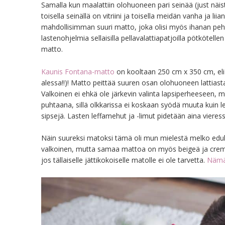
Samalla kun maalattiin olohuoneen pari seinää (just näist
toisella seinällä on vitriini ja toisella meidän vanha ja l
mahdollisimman suuri matto, joka olisi myös ihanan pehmo
lastenohjelmia sellaisilla pellavalattiapatjoilla pötköte
matto.
Kaunis Fontana-matto
on kooltaan 250 cm x 350 cm, eli s
alessa!!)! Matto peittää suuren osan olohuoneen lattia
Valkoinen ei ehkä ole järkevin valinta lapsiperheeseen, mu
puhtaana, sillä olkkarissa ei koskaan syödä muuta kuin le
sipsejä. Lasten leffamehut ja -limut pidetään aina vieress
Näin suureksi matoksi tämä oli mun mielestä melko edulli
valkoinen, mutta samaa mattoa on myös beigeä ja crem
jos tällaiselle jättikokoiselle matolle ei ole tarvetta.
Nämä 