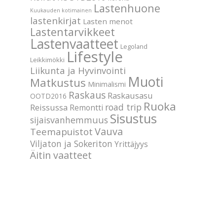
Lastenhuone
Kuukauden kotimainen
lastenkirjat
Lasten menot
Lastentarvikkeet
Lastenvaatteet
Legoland
Lifestyle
Leikkimökki
Liikunta ja Hyvinvointi
Muoti
Matkustus
Minimalismi
Raskaus
Raskausasu
OOTD2016
Ruoka
road trip
Reissussa
Remontti
Sisustus
sijaisvanhemmuus
Vauva
Teemapuistot
Viljaton ja Sokeriton
Yrittäjyys
Äitin vaatteet