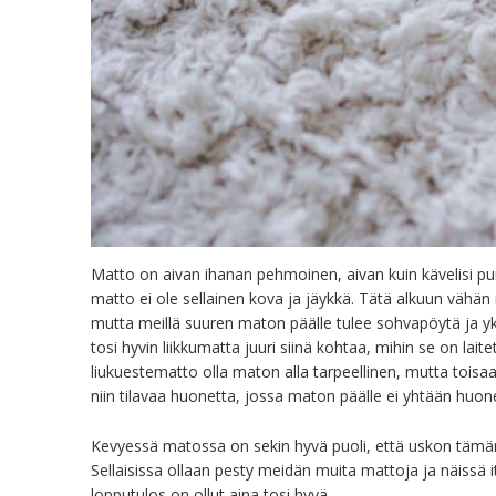
Matto on aivan ihanan pehmoinen, aivan kuin kävelisi pu
matto ei ole sellainen kova ja jäykkä. Tätä alkuun vähän 
mutta meillä suuren maton päälle tulee sohvapöytä ja yk
tosi hyvin liikkumatta juuri siinä kohtaa, mihin se on lait
liukuestematto olla maton alla tarpeellinen, mutta toisaa
niin tilavaa huonetta, jossa maton päälle ei yhtään huonek
Kevyessä matossa on sekin hyvä puoli, että uskon täm
Sellaisissa ollaan pesty meidän muita mattoja ja näissä
lopputulos on ollut aina tosi hyvä.