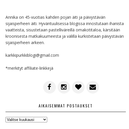
Annika on 45-vuotias kahden pojan äiti ja päivystävän
sijaisperheen äiti. Hyväntuulisessa blogissa innostutaan ihanista
vaatteista, sisustetaan pastelliväreillä omakotitaloa, kärsitään
kroonisesta matkakuumeesta ja välillä kurkistetaan päivystävän
sijaisperheen arkeen.
karkkipurkkiblogi@gmail.com
*merkityt affiliate-linkkejä
AIKAISEMMAT POSTAUKSET
AIKAISEMMAT
POSTAUKSET