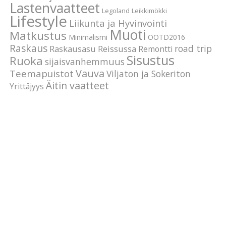
Lastenvaatteet
Legoland
Leikkimökki
Lifestyle
Liikunta ja Hyvinvointi
Muoti
Matkustus
Minimalismi
OOTD2016
Raskaus
road trip
Raskausasu
Reissussa
Remontti
Sisustus
Ruoka
sijaisvanhemmuus
Vauva
Teemapuistot
Viljaton ja Sokeriton
Äitin vaatteet
Yrittäjyys