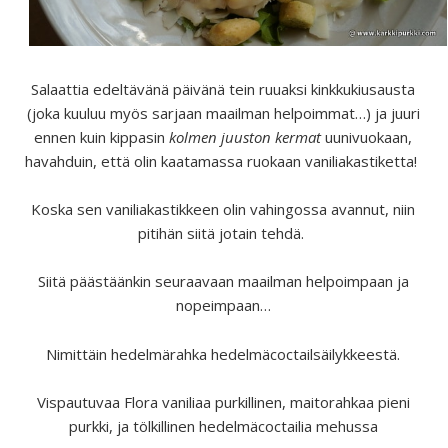
Salaattia edeltävänä päivänä tein ruuaksi kinkkukiusausta
(joka kuuluu myös sarjaan maailman helpoimmat…) ja juuri
ennen kuin kippasin
kolmen juuston kermat
uunivuokaan,
havahduin, että olin kaatamassa ruokaan vaniliakastiketta!
Koska sen vaniliakastikkeen olin vahingossa avannut, niin
pitihän siitä jotain tehdä.
Siitä päästäänkin seuraavaan maailman helpoimpaan ja
nopeimpaan…
Nimittäin hedelmärahka hedelmäcoctailsäilykkeestä.
Vispautuvaa Flora vaniliaa purkillinen, maitorahkaa pieni
purkki, ja tölkillinen hedelmäcoctailia mehussa