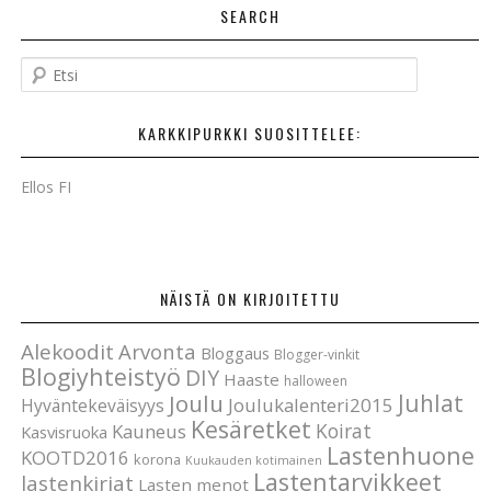
SEARCH
E
t
s
KARKKIPURKKI SUOSITTELEE:
i
Ellos FI
NÄISTÄ ON KIRJOITETTU
Alekoodit
Arvonta
Bloggaus
Blogger-vinkit
Blogiyhteistyö
DIY
Haaste
halloween
Joulu
Juhlat
Joulukalenteri2015
Hyväntekeväisyys
Kesäretket
Koirat
Kauneus
Kasvisruoka
Lastenhuone
KOOTD2016
korona
Kuukauden kotimainen
Lastentarvikkeet
lastenkirjat
Lasten menot