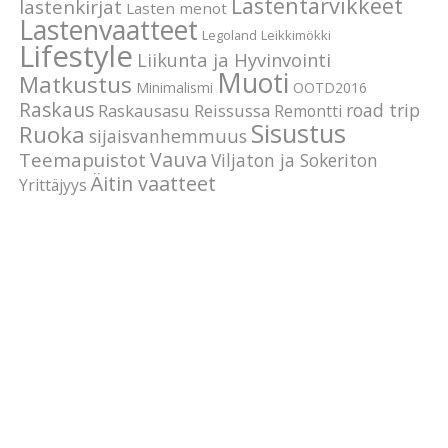
Lastentarvikkeet
lastenkirjat
Lasten menot
Lastenvaatteet
Legoland
Leikkimökki
Lifestyle
Liikunta ja Hyvinvointi
Muoti
Matkustus
Minimalismi
OOTD2016
Raskaus
road trip
Raskausasu
Reissussa
Remontti
Sisustus
Ruoka
sijaisvanhemmuus
Vauva
Teemapuistot
Viljaton ja Sokeriton
Äitin vaatteet
Yrittäjyys