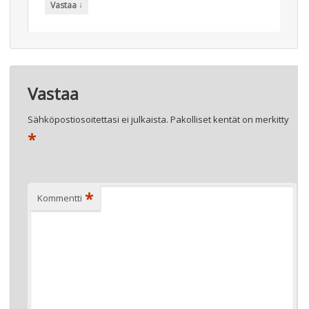
↓
Vastaa
Vastaa
Sähköpostiosoitettasi ei julkaista.
Pakolliset kentät on merkitty
*
*
Kommentti