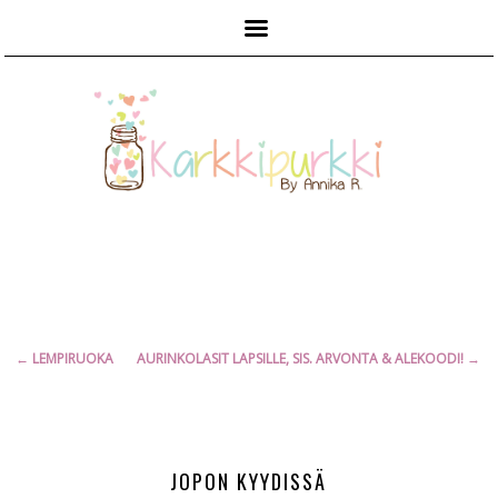
Päävalikko
Artikkelien
←
LEMPIRUOKA
AURINKOLASIT LAPSILLE, SIS. ARVONTA & ALEKOODI!
→
selaus
JOPON KYYDISSÄ