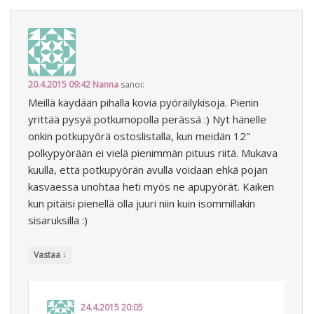
20.4.2015 09:42
Nanna
sanoi:
Meillä käydään pihalla kovia pyöräilykisoja. Pienin
yrittää pysyä potkumopolla perässä :) Nyt hänelle
onkin potkupyörä ostoslistalla, kun meidän 12"
polkypyörään ei vielä pienimmän pituus riitä. Mukava
kuulla, että potkupyörän avulla voidaan ehkä pojan
kasvaessa unohtaa heti myös ne apupyörät. Kaiken
kun pitäisi pienellä olla juuri niin kuin isommillakin
sisaruksilla :)
↓
Vastaa
24.4.2015 20:05