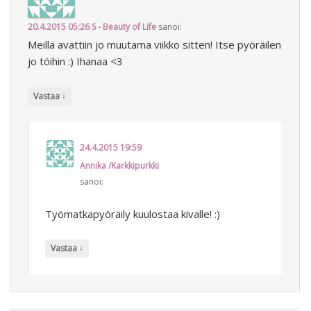
20.4.2015 05:26
S - Beauty of Life
sanoi:
Meillä avattiin jo muutama viikko sitten! Itse pyöräilen
jo töihin :) Ihanaa <3
↓
Vastaa
24.4.2015 19:59
Annika /Karkkipurkki
sanoi:
Työmatkapyöräily kuulostaa kivalle! :)
↓
Vastaa