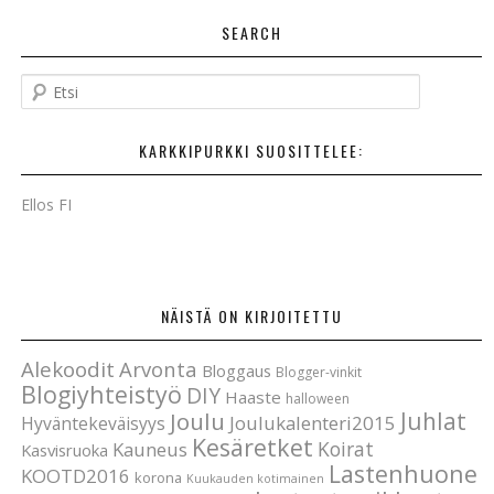
POSTAUKSET
SEARCH
E
t
s
KARKKIPURKKI SUOSITTELEE:
i
Ellos FI
NÄISTÄ ON KIRJOITETTU
Alekoodit
Arvonta
Bloggaus
Blogger-vinkit
Blogiyhteistyö
DIY
Haaste
halloween
Joulu
Juhlat
Joulukalenteri2015
Hyväntekeväisyys
Kesäretket
Koirat
Kauneus
Kasvisruoka
Lastenhuone
KOOTD2016
korona
Kuukauden kotimainen