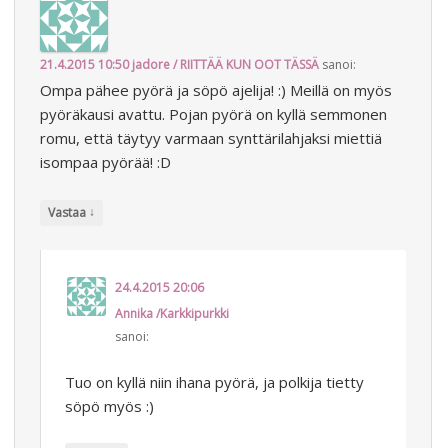
21.4.2015 10:50
jadore / RIITTÄÄ KUN OOT TÄSSÄ
sanoi:
Ompa pähee pyörä ja söpö ajelija! :) Meillä on myös
pyöräkausi avattu. Pojan pyörä on kyllä semmonen
romu, että täytyy varmaan synttärilahjaksi miettiä
isompaa pyörää! :D
↓
Vastaa
24.4.2015 20:06
Annika /Karkkipurkki
sanoi:
Tuo on kyllä niin ihana pyörä, ja polkija tietty
söpö myös :)