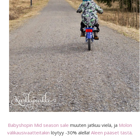
Babyshopin Mid season sale
muuten jatkuu vielä, ja
Molon
välikausivaatteitakin
löytyy -30% alella!
Aleen pääset tästä
.