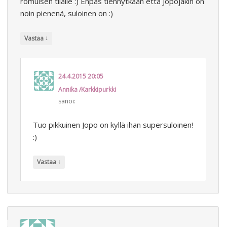
romuisen tilalle :) Enpäs tiennytkään että Jopojakin on
noin pienenä, suloinen on :)
↓
Vastaa
24.4.2015 20:05
Annika /Karkkipurkki
sanoi:
Tuo pikkuinen Jopo on kyllä ihan supersuloinen!
:)
↓
Vastaa