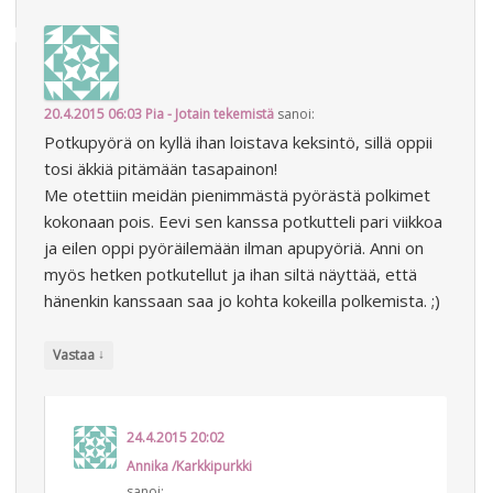
20.4.2015 06:03
Pia - Jotain tekemistä
sanoi:
Potkupyörä on kyllä ihan loistava keksintö, sillä oppii
tosi äkkiä pitämään tasapainon!
Me otettiin meidän pienimmästä pyörästä polkimet
kokonaan pois. Eevi sen kanssa potkutteli pari viikkoa
ja eilen oppi pyöräilemään ilman apupyöriä. Anni on
myös hetken potkutellut ja ihan siltä näyttää, että
hänenkin kanssaan saa jo kohta kokeilla polkemista. ;)
↓
Vastaa
24.4.2015 20:02
Annika /Karkkipurkki
sanoi: