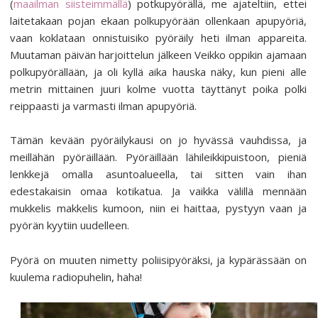
(
maailman siisteimmällä
) potkupyörällä, me ajateltiin, ettei
laitetakaan pojan ekaan polkupyörään ollenkaan apupyöriä,
vaan koklataan onnistuisiko pyöräily heti ilman appareita.
Muutaman päivän harjoittelun jälkeen Veikko oppikin ajamaan
polkupyörällään, ja oli kyllä aika hauska näky, kun pieni alle
metrin mittainen juuri kolme vuotta täyttänyt poika polki
reippaasti ja varmasti ilman apupyöriä.
Tämän kevään pyöräilykausi on jo hyvässä vauhdissa, ja
meillähän pyöräillään. Pyöräillään lähileikkipuistoon, pieniä
lenkkejä omalla asuntoalueella, tai sitten vain ihan
edestakaisin omaa kotikatua. Ja vaikka välillä mennään
mukkelis makkelis kumoon, niin ei haittaa, pystyyn vaan ja
pyörän kyytiin uudelleen.
Pyörä on muuten nimetty poliisipyöräksi, ja kypärässään on
kuulema radiopuhelin, haha!