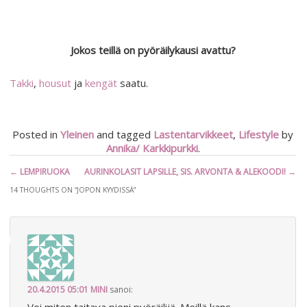
Jokos teillä on pyöräilykausi avattu?
Takki
,
housut
ja
kengät
saatu.
Posted in
Yleinen
and tagged
Lastentarvikkeet
,
Lifestyle
by
Annika/ Karkkipurkki
.
Artikkelien
←
LEMPIRUOKA
AURINKOLASIT LAPSILLE, SIS. ARVONTA & ALEKOODI!
→
selaus
14 THOUGHTS ON “
JOPON KYYDISSÄ
”
20.4.2015 05:01
MINI
sanoi:
Voi miten taitava pieni pyöräilijä. Meillä kans