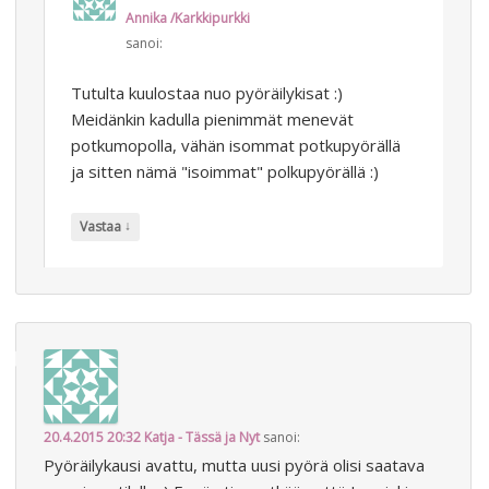
Annika /Karkkipurkki
sanoi:
Tutulta kuulostaa nuo pyöräilykisat :)
Meidänkin kadulla pienimmät menevät
potkumopolla, vähän isommat potkupyörällä
ja sitten nämä "isoimmat" polkupyörällä :)
↓
Vastaa
20.4.2015 20:32
Katja - Tässä ja Nyt
sanoi:
Pyöräilykausi avattu, mutta uusi pyörä olisi saatava