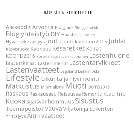
NÄISTÄ ON KIRJOITETTU
Alekoodit
Arvonta
Bloggaus
Blogger-vinkit
Blogiyhteistyö
DIY
Haaste
halloween
Joulu
Juhlat
Joulukalenteri2015
Hyväntekeväisyys
Kesäretket
Koirat
Kauneus
Kasvisruoka
Lastenhuone
KOOTD2016
korona
Kuukauden kotimainen
Lastentarvikkeet
lastenkirjat
Lasten menot
Lastenvaatteet
Legoland
Leikkimökki
Lifestyle
Liikunta ja Hyvinvointi
Muoti
Matkustus
Minimalismi
OOTD2016
Raskaus
road trip
Raskausasu
Reissussa
Remontti
Sisustus
Ruoka
sijaisvanhemmuus
Vauva
Teemapuistot
Viljaton ja Sokeriton
Äitin vaatteet
Yrittäjyys