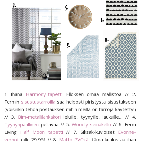
1 Ihana
Harmony-tapetti
Elloksen omaa mallistoa // 2.
Fermin
sisustustarroilla
saa helposti piristystä sisustukseen
(voisinkin tehdä postauksen mihin meillä on tarroja käytetty!)
// 3.
Bim-metallilankakori
leluille, tyynyille, laukuille… // 4.
Tyynynpäällinen
pellavaa // 5.
Woodly-seinäkello
// 6. Ferm
Living
Half Moon tapetti
// 7. Siksak-kuvioiset
Evonne-
verhot
(alk. 29,95) // 8.
Matto PVC:tä
, tämä kuulostaa ihan