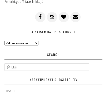
*merkityt affiliate-linkkejä
AIKAISEMMAT POSTAUKSET
AIKAISEMMAT
POSTAUKSET
SEARCH
E
t
s
KARKKIPURKKI SUOSITTELEE:
i
Ellos FI