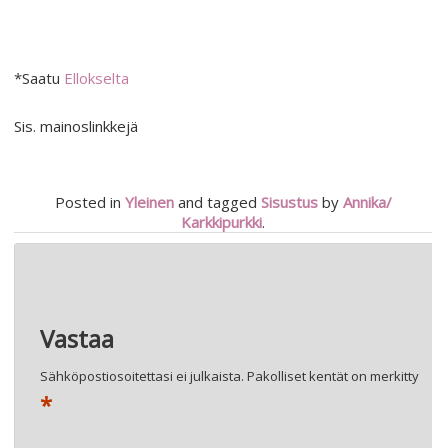
*Saatu
Ellokselta
Sis. mainoslinkkejä
Posted in
Yleinen
and tagged
Sisustus
by
Annika/
Karkkipurkki
.
Artikkelien
←
MINI A TURE SOVITUSKUVIA
selaus
ARVONTA: VOITA LIPUT SÄRKÄNNIEMEEN ARTTURIN RITARIEN
TALVIJUHLAAN
→
Vastaa
Sähköpostiosoitettasi ei julkaista.
Pakolliset kentät on merkitty
*