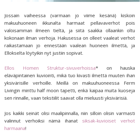
Jossain vaiheessa (varmaan jo viime kesänä) kiskoin
makuuhuoneen ikkunalta harmaat pellavaverhot pois
valoisamman ilmeen tieltä, ja siitä saakka ollaankin oltu
kokonaan ilman verhoja. Hakusessa on olleet vaaleat verhot
raikastamaan jo ennestään vaalean huoneen ilmettä, ja
Ellokselta löytyikin nyt justiin sopivat.
Ellos Homen Struktur-sivuverhoissa
* on hauska
eläväpintainen kuviointi, mikä tuo kivasti ilmettä muuten ihan
yksivärisille verhoille. Meillä on makuuhuoneessa Ferm
Livingin minttu half moon tapetti, enkä kaipaa muita kuoseja
sen rinnalle, vaan tekstiilit saavat olla mieluusti yksivärisiä.
Jos kaikki seinät olisi maalipinnalla, niin silloin olisin varmasti
valinnut verhoiksi nämä ihanat
siksak-kuvioiset verhot
harmaana
!