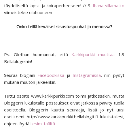
täydelliseltä lapsi- ja koiraperheeseen! // 9.
Ihana villamatto
viimeistelee olohuoneen
Onko teillä keväiset sisustuspuuhat jo menossa?
Ps. Olethan huomannut, että
Karkkipurkki muuttaa
1.3
Bellablogeihin!
Seuraa blogiani
Facebookissa
ja
Instagramissa
, niin pysyt
mukana muuton jälkeenkin.
Tuttu osoite www.karkkipurkki.com toimii jatkossakin, mutta
Bloggerin lukulistalle postaukset eivät jatkossa päivity tuolla
osoitteella. Bloggerin kautta seuraaja, lisää jo nyt uusi
osoitteeni http://www.karkkipurkki.bellablogit.fi lukulistallesi,
ohjeen löydät
esim. täältä
.