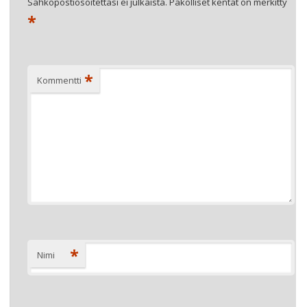
Sähköpostiosoitettasi ei julkaista.
Pakolliset kentät on merkitty
*
*
Kommentti
*
Nimi