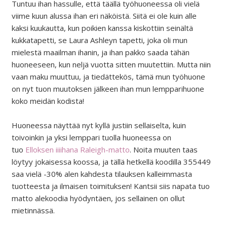
Tuntuu ihan hassulle, että täällä työhuoneessa oli vielä
viime kuun alussa ihan eri näköistä. Siitä ei ole kuin alle
kaksi kuukautta, kun poikien kanssa kiskottiin seinältä
kukkatapetti, se Laura Ashleyn tapetti, joka oli mun
mielestä maailman ihanin, ja ihan pakko saada tähän
huoneeseen, kun neljä vuotta sitten muutettiin. Mutta niin
vaan maku muuttuu, ja tiedättekös, tämä mun työhuone
on nyt tuon muutoksen jälkeen ihan mun lempparihuone
koko meidän kodista!
Huoneessa näyttää nyt kyllä justiin sellaiselta, kuin
toivoinkin ja yksi lemppari tuolla huoneessa on
tuo
Elloksen iiiihana Raleigh-matto
. Noita muuten taas
löytyy jokaisessa koossa, ja tällä hetkellä koodilla 355449
saa vielä -30% alen kahdesta tilauksen kalleimmasta
tuotteesta ja ilmaisen toimituksen! Kantsii siis napata tuo
matto alekoodia hyödyntäen, jos sellainen on ollut
mietinnässä.