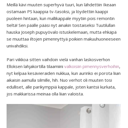
Meillä kävi muuten superhyvä tuuri, kun lähdettiin Ikeaan
ostamaan PS kaappia tv-tasoksi, ja löydettiin kaappi
puoleen hintaan, kun mallikappale myytiin pois remontin
tieltä! Sen päälle pääsi nyt ainakin toistaiseksi Tuutilullan
hauska Joseph pupuyövalo istuskelemaan, mutta ehkäpä
se muuttaa iltojen pimennyttyä poikien makuuhuoneeseen
univahdiksi.
Pari viikkoa sitten vaihdoin vielä vanhan laskosverhon
Elloksen lahjakortilla tilaamiini
valkoisiin pimennysverhoihin
,
nyt kelpaa kesävieraiden nukkua, kun aurinko ei porota liian
aikaisin aamulla silmille, hih. Nuo verhot oli muuten tosi
edulliset, alle parikymppiä kappale, joten kantsii kurkata,
jos makkarissa meinaa olla liian valoista.