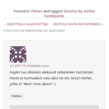
Posted in
Yleinen
and tagged
Sisustus
by
Annika/
Karkkipurkki
.
Artikkelien
←
MIELIPITEILLÄ LAHJAKORTTEJA!
HELPPO JA NOPEA RAPARPERIMEHU
→
selaus
2 THOUGHTS ON “
LEMPIHUONE (SIS. ALEKOODIN)
”
4.7.2017 15:16
Matilda
sanoi:
Käykö tuo elloksen alekoodi sellaisiinkin tuotteisiin,
mistä ei normaalisti saisi alea tai siis tietyt merkit,
jotka ei ”ikinä” mee aleen? :)
↓
Vastaa