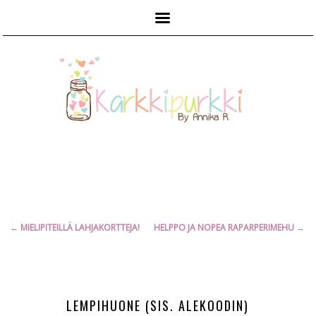
Päävalikko
Artikkelien
←
MIELIPITEILLÄ LAHJAKORTTEJA!
HELPPO JA NOPEA RAPARPERIMEHU
→
selaus
LEMPIHUONE (SIS. ALEKOODIN)