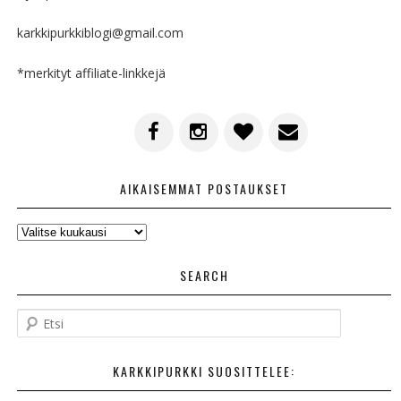
karkkipurkkiblogi@gmail.com
*merkityt affiliate-linkkejä
AIKAISEMMAT POSTAUKSET
AIKAISEMMAT
POSTAUKSET
SEARCH
E
t
s
KARKKIPURKKI SUOSITTELEE:
i