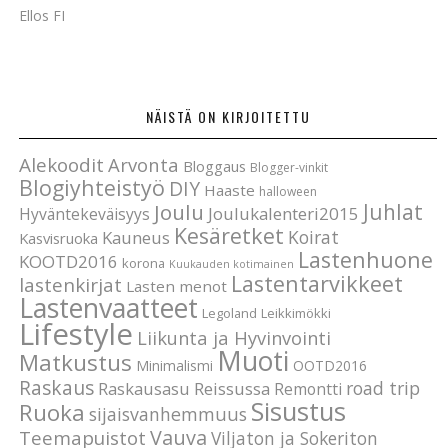
Ellos FI
NÄISTÄ ON KIRJOITETTU
Alekoodit
Arvonta
Bloggaus
Blogger-vinkit
Blogiyhteistyö
DIY
Haaste
halloween
Joulu
Juhlat
Joulukalenteri2015
Hyväntekeväisyys
Kesäretket
Koirat
Kauneus
Kasvisruoka
Lastenhuone
KOOTD2016
korona
Kuukauden kotimainen
Lastentarvikkeet
lastenkirjat
Lasten menot
Lastenvaatteet
Legoland
Leikkimökki
Lifestyle
Liikunta ja Hyvinvointi
Muoti
Matkustus
Minimalismi
OOTD2016
Raskaus
road trip
Raskausasu
Reissussa
Remontti
Sisustus
Ruoka
sijaisvanhemmuus
Vauva
Teemapuistot
Viljaton ja Sokeriton