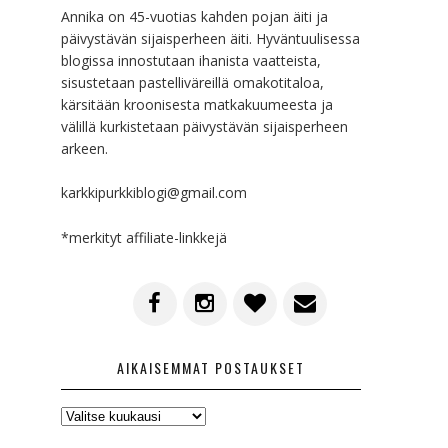
Annika on 45-vuotias kahden pojan äiti ja
päivystävän sijaisperheen äiti. Hyväntuulisessa
blogissa innostutaan ihanista vaatteista,
sisustetaan pastelliväreillä omakotitaloa,
kärsitään kroonisesta matkakuumeesta ja
välillä kurkistetaan päivystävän sijaisperheen
arkeen.
karkkipurkkiblogi@gmail.com
*merkityt affiliate-linkkejä
AIKAISEMMAT POSTAUKSET
AIKAISEMMAT
POSTAUKSET