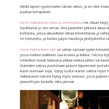
Meillä lapset syyslomailee tämän viikon, ja on ollut muk
puuhaa lomapäiviin.
Herra Hakkaraisen talossa Vammalassa
me ollaan käyty p
hurahtanut jo sen verran, että päätettiin pitkästä aikaa l
kohteista, joissa aikuisillekin riittää ihmeteltävää ja näht
on toteutettu, ja kuinka paljon hauskoja yksityiskohtia ta
Herra Hakkaraisen talo
on vähän samaan tyyliin toteutet
jossa melkein kaikkeen saa koskea ja leikkiä. Talosta lö
rohkelikot voivat laskeutua pitkää tankoa pitkin, tai kavuta
ritareiden salissa puolestaan pääsee kiipeämään portaita p
kuten teemaan sopii, löytyy tuolta ritarien salista myös mi
Hakkaraisen talosta löytyy myös avaruus, jossa pääsee 
planeettojen keskelle. Aika jännää!