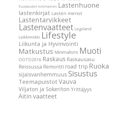
Lastenhuone
Kuukauden kotimainen
lastenkirjat
Lasten menot
Lastentarvikkeet
Lastenvaatteet
Legoland
Lifestyle
Leikkimökki
Liikunta ja Hyvinvointi
Muoti
Matkustus
Minimalismi
Raskaus
Raskausasu
OOTD2016
Ruoka
road trip
Reissussa
Remontti
Sisustus
sijaisvanhemmuus
Vauva
Teemapuistot
Viljaton ja Sokeriton
Yrittäjyys
Äitin vaatteet