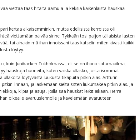
avaa viettää taas hitaita aamuja ja keksiä kaikenlaista hauskaa
ari kertaa aikaisemminkin, mutta edellisistä kerroista oli
ähteä viettämään päivää sinne. Tykkään tosi paljon tällaisista lasten
ävää, tai ainakin mä ihan innoissani taas katselin miten kivasti kaikki
losta löytyy.
tu, kuin Junibacken Tukholmassa, eli se on ihana satumaailma,
ytyy hauskoja huoneita, kuten vaikka ullakko, josta isommat
 ullakolta löytyvästä luukusta tikapuita pitkin alas. Artturin
itkin linnaan, ja laskemaan sieltä sitten liukumäkeä pitkin alas. Ja
ekkoja, kilpiä ja asuja, joilla saa hauskat leikit aikaan. Herra
ihan oikealle avaruuslennolle ja kävelemään avaruuteen