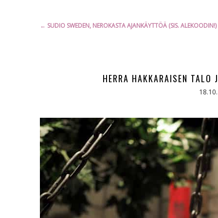
Artikkelien
←
SUDIO SWEDEN, NEROKASTA AJANKÄYTTÖÄ (SIS. ALEKOODIN!)
selaus
HERRA HAKKARAISEN TALO J
18.10