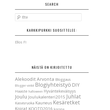
SEARCH
E
t
s
KARKKIPURKKI SUOSITTELEE:
i
Ellos FI
NÄISTÄ ON KIRJOITETTU
Alekoodit
Arvonta
Bloggaus
Blogiyhteistyö
DIY
Blogger-vinkit
Hyväntekeväisyys
Haaste
halloween
Joulu
Juhlat
Joulukalenteri2015
Kesäretket
Kauneus
Kasvisruoka
Koirat
KOOTD2016
korona