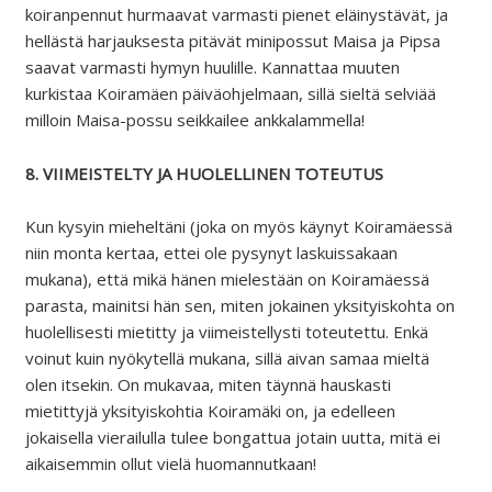
koiranpennut hurmaavat varmasti pienet eläinystävät, ja
hellästä harjauksesta pitävät minipossut Maisa ja Pipsa
saavat varmasti hymyn huulille. Kannattaa muuten
kurkistaa Koiramäen päiväohjelmaan, sillä sieltä selviää
milloin Maisa-possu seikkailee ankkalammella!
8. VIIMEISTELTY JA HUOLELLINEN TOTEUTUS
Kun kysyin mieheltäni (joka on myös käynyt Koiramäessä
niin monta kertaa, ettei ole pysynyt laskuissakaan
mukana), että mikä hänen mielestään on Koiramäessä
parasta, mainitsi hän sen, miten jokainen yksityiskohta on
huolellisesti mietitty ja viimeistellysti toteutettu. Enkä
voinut kuin nyökytellä mukana, sillä aivan samaa mieltä
olen itsekin. On mukavaa, miten täynnä hauskasti
mietittyjä yksityiskohtia Koiramäki on, ja edelleen
jokaisella vierailulla tulee bongattua jotain uutta, mitä ei
aikaisemmin ollut vielä huomannutkaan!