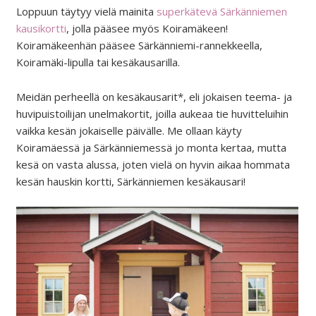
Loppuun täytyy vielä mainita
superkätevä Särkänniemen
kausikortti
, jolla pääsee myös Koiramäkeen!
Koiramäkeenhän pääsee Särkänniemi-rannekkeella,
Koiramäki-lipulla tai kesäkausarilla.
Meidän perheellä on kesäkausarit*, eli jokaisen teema- ja
huvipuistoilijan unelmakortit, joilla aukeaa tie huvitteluihin
vaikka kesän jokaiselle päivälle. Me ollaan käyty
Koiramäessä ja Särkänniemessä jo monta kertaa, mutta
kesä on vasta alussa, joten vielä on hyvin aikaa hommata
kesän hauskin kortti, Särkänniemen kesäkausari!