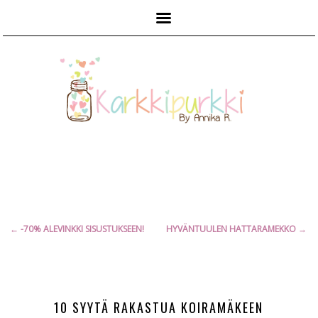
Päävalikko
Artikkelien
←
-70% ALEVINKKI SISUSTUKSEEN!
HYVÄNTUULEN HATTARAMEKKO
→
selaus
10 SYYTÄ RAKASTUA KOIRAMÄKEEN