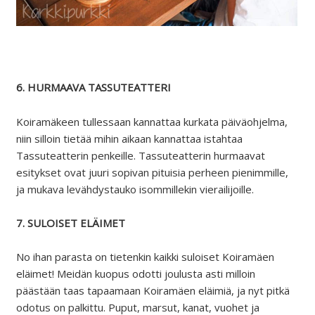
6. HURMAAVA TASSUTEATTERI
Koiramäkeen tullessaan kannattaa kurkata päiväohjelma,
niin silloin tietää mihin aikaan kannattaa istahtaa
Tassuteatterin penkeille. Tassuteatterin hurmaavat
esitykset ovat juuri sopivan pituisia perheen pienimmille,
ja mukava levähdystauko isommillekin vierailijoille.
7. SULOISET ELÄIMET
No ihan parasta on tietenkin kaikki suloiset Koiramäen
eläimet! Meidän kuopus odotti joulusta asti milloin
päästään taas tapaamaan Koiramäen eläimiä, ja nyt pitkä
odotus on palkittu. Puput, marsut, kanat, vuohet ja