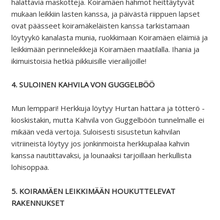
halattavia maskotteja. Koiramäen hahmot heittäytyvät
mukaan leikkiin lasten kanssa, ja päivästä riippuen lapset
ovat päässeet koiramäkeläisten kanssa tarkistamaan
löytyykö kanalasta munia, ruokkimaan Koiramäen eläimiä ja
leikkimään perinneleikkejä Koiramäen maatilalla. Ihania ja
ikimuistoisia hetkiä pikkuisille vierailijoille!
4. SULOINEN KAHVILA VON GUGGELBÖÖ
Mun lemppari! Herkkuja löytyy Hurtan hattara ja tötterö -
kioskistakin, mutta Kahvila von Guggelböön tunnelmalle ei
mikään vedä vertoja. Suloisesti sisustetun kahvilan
vitriineistä löytyy jos jonkinmoista herkkupalaa kahvin
kanssa nautittavaksi, ja lounaaksi tarjoillaan herkullista
lohisoppaa.
5. KOIRAMÄEN LEIKKIMÄÄN HOUKUTTELEVAT
RAKENNUKSET