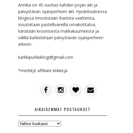
Annika on 45-vuotias kahden pojan äiti ja
päivystävän sijaisperheen äiti. Hyväntuulisessa
blogissa innostutaan ihanista vaatteista,
sisustetaan pastelliväreillä omakotitaloa,
kärsitään kroonisesta matkakuumeesta ja
välillä kurkistetaan päivystävän sijaisperheen
arkeen.
karkkipurkkiblogi@gmail.com
*merkityt affiliate-linkkejä
AIKAISEMMAT POSTAUKSET
AIKAISEMMAT
POSTAUKSET