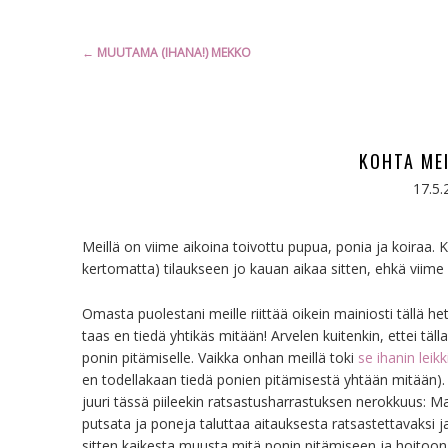
Artikkelien
←
MUUTAMA (IHANA!) MEKKO
selaus
KOHTA MEI
17.5.
Meillä on viime aikoina toivottu pupua, ponia ja koiraa. Koi
kertomatta) tilaukseen jo kauan aikaa sitten, ehkä viime 
Omasta puolestani meille riittää oikein mainiosti tällä he
taas en tiedä yhtikäs mitään! Arvelen kuitenkin, ettei tä
ponin pitämiselle. Vaikka onhan meillä toki
se ihanin leik
en todellakaan tiedä ponien pitämisestä yhtään mitään).
juuri tässä piileekin ratsastusharrastuksen nerokkuus: Ma
putsata ja poneja taluttaa aitauksesta ratsastettavaksi
sitten kaikesta muusta mitä ponin pitämiseen ja hoitoon