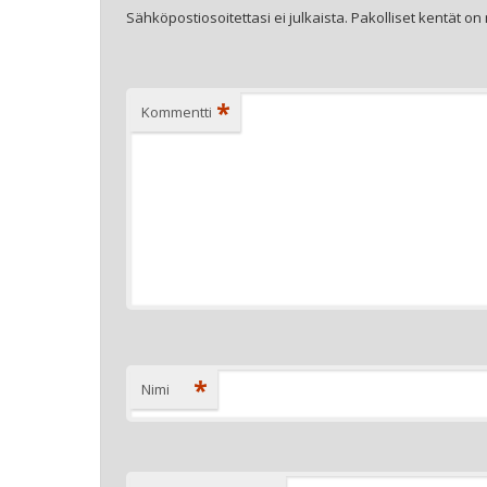
Sähköpostiosoitettasi ei julkaista.
Pakolliset kentät on
*
Kommentti
*
Nimi