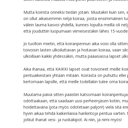
Mutta koirista onneksi tiedän jotain. Muutakin kuin sen, 
on ollut aikaisemmin neljä koiraa, joista ensimmäinen tul
välein lauma kasvoi yhdellä, kunnes lopulta meillä oli nelj
että jouduttiin luopumaan viimeisestäkin lähes 15-vuoden
Jo tuolloin mietin, että koiranpennun aika voisi olla sitten
toivoisin lasten ulkoiluttavan ja hoitavan koiraa, vaan siks
ulkoillaan kaikki yhdessäkin, mutta pääasiassa lapset ulk
Aika ihanaa, että KAIKKI lapset ovat toivoneet meille koi
pentuaikeistani yhtään mitään. Koirasta on puhuttu ellei pä
kertomaan lapsille, että meille todellakin tulee oma koira
Muutama päivä sitten päästiin katsomaan koiranpentuja, jo
odottaakaan, että saadaan uusi perheenjäsen kotiin, mutta 
hoidettavana (jota myös odotetaan paljon!) vielä sitä en
hyvin aikaa tehdä kaikenlaisia hankintoja pentua varten. M
jotkut ihanat vesi- ja ruokakipot. Ai niin, ja nimi myös!