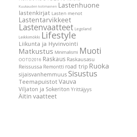
Lastenhuone
Kuukauden kotimainen
lastenkirjat
Lasten menot
Lastentarvikkeet
Lastenvaatteet
Legoland
Lifestyle
Leikkimökki
Liikunta ja Hyvinvointi
Muoti
Matkustus
Minimalismi
Raskaus
Raskausasu
OOTD2016
Ruoka
road trip
Reissussa
Remontti
Sisustus
sijaisvanhemmuus
Vauva
Teemapuistot
Viljaton ja Sokeriton
Yrittäjyys
Äitin vaatteet