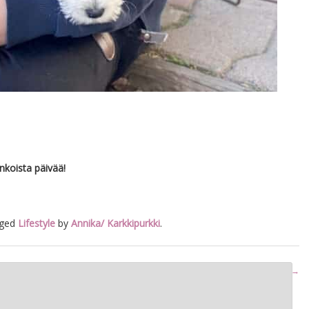
nkoista päivää!
gged
Lifestyle
by
Annika/ Karkkipurkki
.
PAHVILAATIKOLLINEN ONNEA!
→