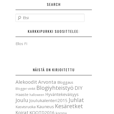
SEARCH
E
t
s
KARKKIPURKKI SUOSITTELEE:
i
Ellos FI
NÄISTÄ ON KIRJOITETTU
Alekoodit
Arvonta
Bloggaus
Blogiyhteistyö
DIY
Blogger-vinkit
Hyväntekeväisyys
Haaste
halloween
Joulu
Juhlat
Joulukalenteri2015
Kesäretket
Kauneus
Kasvisruoka
Koirat
KOOTD2016
korona