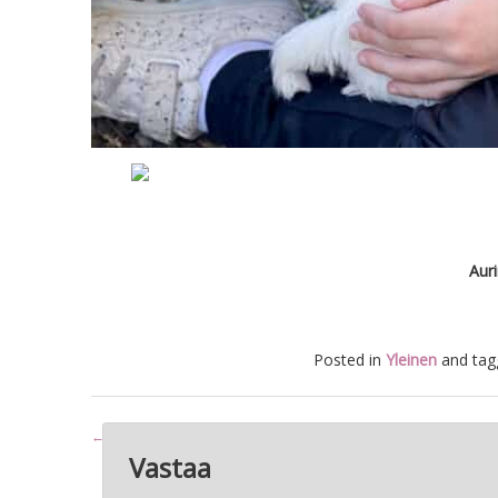
Auri
Posted in
Yleinen
and ta
Artikkelien
←
MUUTAMA (IHANA!) MEKKO
selaus
Vastaa