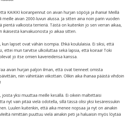
että KAIKKI koiranpennut on aivan hurjan söpöjä ja ihania! Meillä
i meille aivan 2000-luvun alussa. Ja sitten aina noin parin vuoden
ä pientä valkoista terrieriä. Tästä on kuitenkin jo sen verran aikaa,
 ikäisestä karvakuonosta jo aikaa sitten.
, kun lapset ovat vähän isompia. Ehkä koululaisia. Ei siksi, että
i, ettei mun tarvitse ulkoiluttaa sekä lapsia, että koiraa! Toki
oilevat jo itse omien kavereidensa kanssa.
raa aivan hurjan paljon ilman, että ovat tienneet omista
ivittäin, niin vähintään viikottain. Olikin aika ihanaa päästä vihdoin
!
ista yksi muuttaa meille kesällä. Ei oikein maltettaisi
nyt vain pitää vielä odotella, sillä tässä olisi yksi kesäreissukin
nen. Luulen kuitenkin, että aika menee nopsaa ja nyt on ainakin
eiltä nimittäin puuttuu vielä ainakin peti ja haluaisin myös löytää