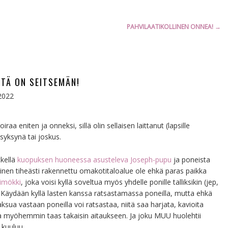
PAHVILAATIKOLLINEN ONNEA!
→
TÄ ON SEITSEMÄN!
2022
raa eniten ja onneksi, sillä olin sellaisen laittanut (lapsille
syksynä tai joskus.
tkellä
kuopuksen huoneessa asusteleva Joseph-pupu
ja poneista
llainen tiheästi rakennettu omakotitaloalue ole ehkä paras paikka
kimökki
, joka voisi kyllä soveltua myös yhdelle ponille talliksikin (jep,
 Käydään kyllä lasten kanssa ratsastamassa poneilla, mutta ehkä
ksua vastaan poneilla voi ratsastaa, niitä saa harjata, kavioita
 ja myöhemmin taas takaisin aitaukseen. Ja joku MUU huolehtii
 kuuluu.