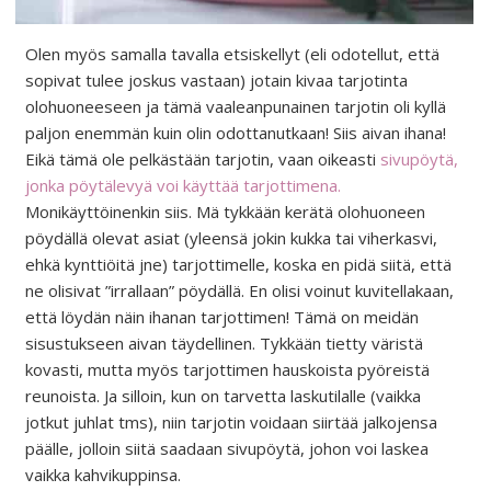
Olen myös samalla tavalla etsiskellyt (eli odotellut, että
sopivat tulee joskus vastaan) jotain kivaa tarjotinta
olohuoneeseen ja tämä vaaleanpunainen tarjotin oli kyllä
paljon enemmän kuin olin odottanutkaan! Siis aivan ihana!
Eikä tämä ole pelkästään tarjotin, vaan oikeasti
sivupöytä,
jonka pöytälevyä voi käyttää tarjottimena.
Monikäyttöinenkin siis. Mä tykkään kerätä olohuoneen
pöydällä olevat asiat (yleensä jokin kukka tai viherkasvi,
ehkä kynttiöitä jne) tarjottimelle, koska en pidä siitä, että
ne olisivat ”irrallaan” pöydällä. En olisi voinut kuvitellakaan,
että löydän näin ihanan tarjottimen! Tämä on meidän
sisustukseen aivan täydellinen. Tykkään tietty väristä
kovasti, mutta myös tarjottimen hauskoista pyöreistä
reunoista. Ja silloin, kun on tarvetta laskutilalle (vaikka
jotkut juhlat tms), niin tarjotin voidaan siirtää jalkojensa
päälle, jolloin siitä saadaan sivupöytä, johon voi laskea
vaikka kahvikuppinsa.