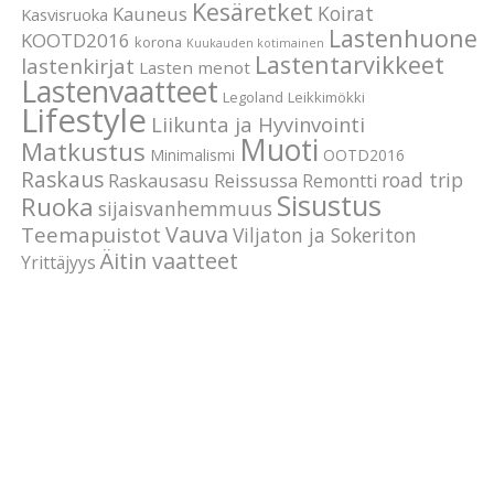
Kesäretket
Koirat
Kauneus
Kasvisruoka
Lastenhuone
KOOTD2016
korona
Kuukauden kotimainen
Lastentarvikkeet
lastenkirjat
Lasten menot
Lastenvaatteet
Legoland
Leikkimökki
Lifestyle
Liikunta ja Hyvinvointi
Muoti
Matkustus
Minimalismi
OOTD2016
Raskaus
road trip
Raskausasu
Reissussa
Remontti
Sisustus
Ruoka
sijaisvanhemmuus
Vauva
Teemapuistot
Viljaton ja Sokeriton
Äitin vaatteet
Yrittäjyys