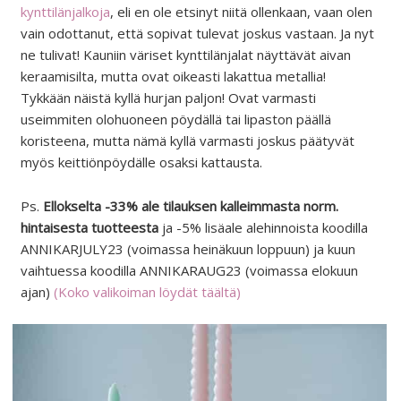
kynttilänjalkoja
, eli en ole etsinyt niitä ollenkaan, vaan olen
vain odottanut, että sopivat tulevat joskus vastaan. Ja nyt
ne tulivat! Kauniin väriset kynttilänjalat näyttävät aivan
keraamisilta, mutta ovat oikeasti lakattua metallia!
Tykkään näistä kyllä hurjan paljon! Ovat varmasti
useimmiten olohuoneen pöydällä tai lipaston päällä
koristeena, mutta nämä kyllä varmasti joskus päätyvät
myös keittiönpöydälle osaksi kattausta.
Ps.
Ellokselta -33% ale tilauksen kalleimmasta norm.
hintaisesta tuotteesta
ja -5% lisäale alehinnoista koodilla
ANNIKARJULY23 (voimassa heinäkuun loppuun) ja kuun
vaihtuessa koodilla ANNIKARAUG23 (voimassa elokuun
ajan)
(Koko valikoiman löydät täältä)