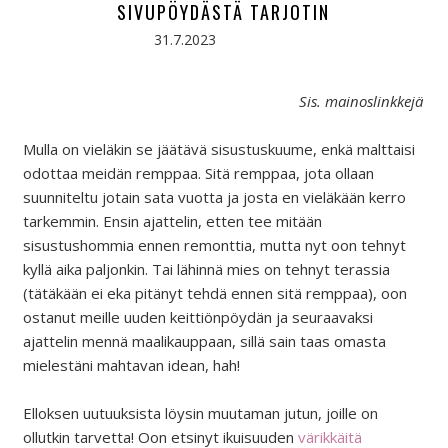
SIVUPÖYDÄSTÄ TARJOTIN
31.7.2023
Sis. mainoslinkkejä
Mulla on vieläkin se jäätävä sisustuskuume, enkä malttaisi
odottaa meidän remppaa. Sitä remppaa, jota ollaan
suunniteltu jotain sata vuotta ja josta en vieläkään kerro
tarkemmin. Ensin ajattelin, etten tee mitään
sisustushommia ennen remonttia, mutta nyt oon tehnyt
kyllä aika paljonkin. Tai lähinnä mies on tehnyt terassia
(tätäkään ei eka pitänyt tehdä ennen sitä remppaa), oon
ostanut meille uuden keittiönpöydän ja seuraavaksi
ajattelin mennä maalikauppaan, sillä sain taas omasta
mielestäni mahtavan idean, hah!
Elloksen uutuuksista löysin muutaman jutun, joille on
ollutkin tarvetta! Oon etsinyt ikuisuuden
värikkäitä