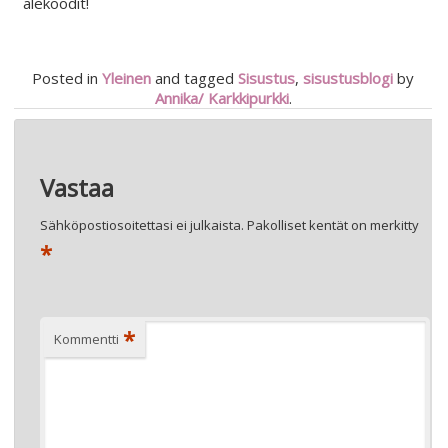
alekoodit!
Posted in
Yleinen
and tagged
Sisustus
,
sisustusblogi
by
Annika/ Karkkipurkki
.
Artikkelien
←
JOTAIN VAALEANPUNAISTA KOTIIN
selaus
IHAN HASSU MAALAUSIDEA – TAAS KERRAN!
→
Vastaa
Sähköpostiosoitettasi ei julkaista.
Pakolliset kentät on merkitty
*
*
Kommentti