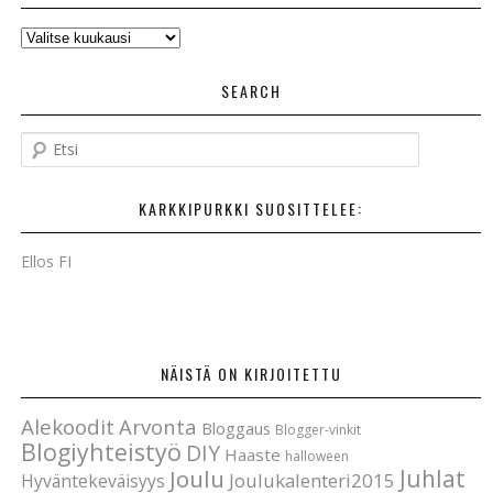
AIKAISEMMAT
POSTAUKSET
SEARCH
E
t
s
KARKKIPURKKI SUOSITTELEE:
i
Ellos FI
NÄISTÄ ON KIRJOITETTU
Alekoodit
Arvonta
Bloggaus
Blogger-vinkit
Blogiyhteistyö
DIY
Haaste
halloween
Joulu
Juhlat
Joulukalenteri2015
Hyväntekeväisyys