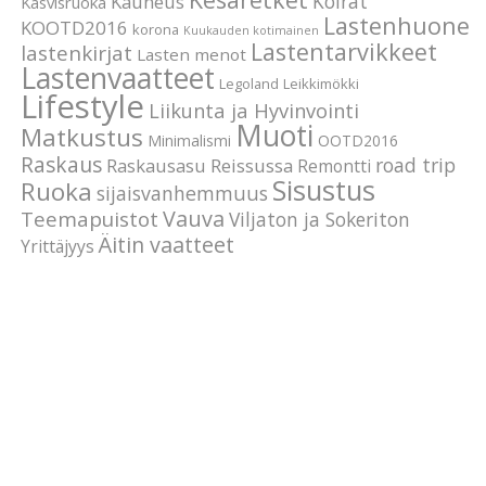
Koirat
Kauneus
Kasvisruoka
Lastenhuone
KOOTD2016
korona
Kuukauden kotimainen
Lastentarvikkeet
lastenkirjat
Lasten menot
Lastenvaatteet
Legoland
Leikkimökki
Lifestyle
Liikunta ja Hyvinvointi
Muoti
Matkustus
Minimalismi
OOTD2016
Raskaus
road trip
Raskausasu
Reissussa
Remontti
Sisustus
Ruoka
sijaisvanhemmuus
Vauva
Teemapuistot
Viljaton ja Sokeriton
Äitin vaatteet
Yrittäjyys