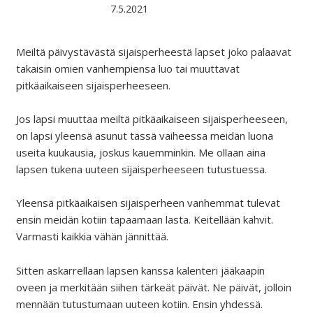
7.5.2021
Meiltä päivystävästä sijaisperheestä lapset joko palaavat
takaisin omien vanhempiensa luo tai muuttavat
pitkäaikaiseen sijaisperheeseen.
Jos lapsi muuttaa meiltä pitkäaikaiseen sijaisperheeseen,
on lapsi yleensä asunut tässä vaiheessa meidän luona
useita kuukausia, joskus kauemminkin. Me ollaan aina
lapsen tukena uuteen sijaisperheeseen tutustuessa.
Yleensä pitkäaikaisen sijaisperheen vanhemmat tulevat
ensin meidän kotiin tapaamaan lasta. Keitellään kahvit.
Varmasti kaikkia vähän jännittää.
Sitten askarrellaan lapsen kanssa kalenteri jääkaapin
oveen ja merkitään siihen tärkeät päivät. Ne päivät, jolloin
mennään tutustumaan uuteen kotiin. Ensin yhdessä.