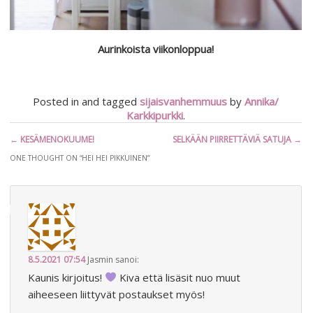
Aurinkoista viikonloppua!
Posted in and tagged
sijaisvanhemmuus
by
Annika/
Karkkipurkki
.
Artikkelien
←
KESÄMENOKUUME!
SELKÄÄN PIIRRETTÄVIÄ SATUJA
→
selaus
ONE THOUGHT ON “
HEI HEI PIKKUINEN
”
8.5.2021 07:54
Jasmin
sanoi:
Kaunis kirjoitus!
Kiva että lisäsit nuo muut
aiheeseen liittyvät postaukset myös!