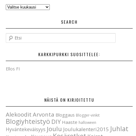
AIKAISEMMAT
POSTAUKSET
SEARCH
E
t
s
KARKKIPURKKI SUOSITTELEE:
i
Ellos FI
NÄISTÄ ON KIRJOITETTU
Alekoodit
Arvonta
Bloggaus
Blogger-vinkit
Blogiyhteistyö
DIY
Haaste
halloween
Joulu
Juhlat
Joulukalenteri2015
Hyväntekeväisyys
Kesäretket