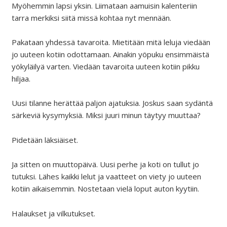
Myöhemmin lapsi yksin. Liimataan aamuisin kalenteriin
tarra merkiksi siitä missä kohtaa nyt mennään.
Pakataan yhdessä tavaroita. Mietitään mitä leluja viedään
jo uuteen kotiin odottamaan. Ainakin yöpuku ensimmäistä
yökyläilyä varten. Viedään tavaroita uuteen kotiin pikku
hiljaa.
Uusi tilanne herättää paljon ajatuksia. Joskus saan sydäntä
särkeviä kysymyksiä. Miksi juuri minun täytyy muuttaa?
Pidetään läksiäiset.
Ja sitten on muuttopäivä. Uusi perhe ja koti on tullut jo
tutuksi. Lähes kaikki lelut ja vaatteet on viety jo uuteen
kotiin aikaisemmin. Nostetaan vielä loput auton kyytiin.
Halaukset ja vilkutukset.