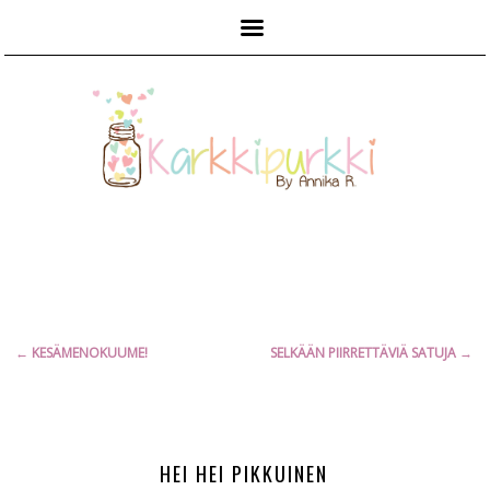
Päävalikko
Artikkelien
←
KESÄMENOKUUME!
SELKÄÄN PIIRRETTÄVIÄ SATUJA
→
selaus
HEI HEI PIKKUINEN