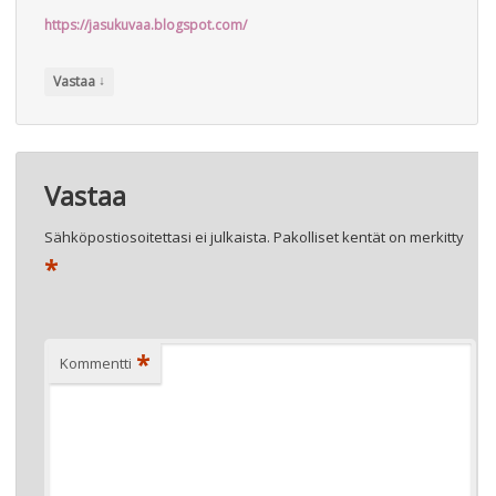
https://jasukuvaa.blogspot.com/
↓
Vastaa
Vastaa
Sähköpostiosoitettasi ei julkaista.
Pakolliset kentät on merkitty
*
*
Kommentti