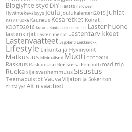
Blogiyhteistyö
DIY
Haaste
halloween
Joulu
Juhlat
Joulukalenteri2015
Hyväntekeväisyys
Kesäretket
Koirat
Kauneus
Kasvisruoka
Lastenhuone
KOOTD2016
korona
Kuukauden kotimainen
Lastentarvikkeet
lastenkirjat
Lasten menot
Lastenvaatteet
Legoland
Leikkimökki
Lifestyle
Liikunta ja Hyvinvointi
Muoti
Matkustus
Minimalismi
OOTD2016
Raskaus
road trip
Raskausasu
Reissussa
Remontti
Sisustus
Ruoka
sijaisvanhemmuus
Vauva
Teemapuistot
Viljaton ja Sokeriton
Äitin vaatteet
Yrittäjyys