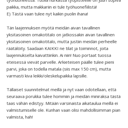
työhuoneessa. Tuolla nurkassa työpisteelle on juuri sopiva
paikka, mutta makkariin ei tule työhuonefiilistä!
E) Tästä vaan tulee nyt kaikin puolin ihana!
Tän laajennuksen myötä meidän aivan tavallinen
yksitasoinen omakotitalo on jatkossakin aivan tavallinen
yksitasoinen omakotitalo, mutta justiin meidän perheelle
räätälöity. Saadaan KAIKKI ne tilat ja toiminnot, joita
laajennukselta kaivattiinkin. Ai niin! Nuo portaat tuossa
eteisessä vievät parvelle. Arkieteisen päälle tulee pieni
parvi, joka on todella matala (siis max 150 cm), mutta
varmasti kiva leikki/oleskelupaikka lapsille.
Tällaiset suunnitelmat meillä ja nyt vaan odotellaan, että
seuraava porukka tulee hommiin ja meidän miniraksa tästä
taas vähän edistyy. Mitään varsinaista aikataulua meillä ei
valmistumiselle ole. Kunhan vaan olisi mahdollisimman pian
valmista, hah!