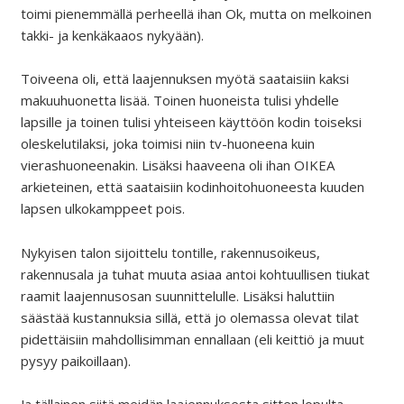
toimi pienemmällä perheellä ihan Ok, mutta on melkoinen
takki- ja kenkäkaaos nykyään).
Toiveena oli, että laajennuksen myötä saataisiin kaksi
makuuhuonetta lisää. Toinen huoneista tulisi yhdelle
lapsille ja toinen tulisi yhteiseen käyttöön kodin toiseksi
oleskelutilaksi, joka toimisi niin tv-huoneena kuin
vierashuoneenakin. Lisäksi haaveena oli ihan OIKEA
arkieteinen, että saataisiin kodinhoitohuoneesta kuuden
lapsen ulkokamppeet pois.
Nykyisen talon sijoittelu tontille, rakennusoikeus,
rakennusala ja tuhat muuta asiaa antoi kohtuullisen tiukat
raamit laajennusosan suunnittelulle. Lisäksi haluttiin
säästää kustannuksia sillä, että jo olemassa olevat tilat
pidettäisiin mahdollisimman ennallaan (eli keittiö ja muut
pysyy paikoillaan).