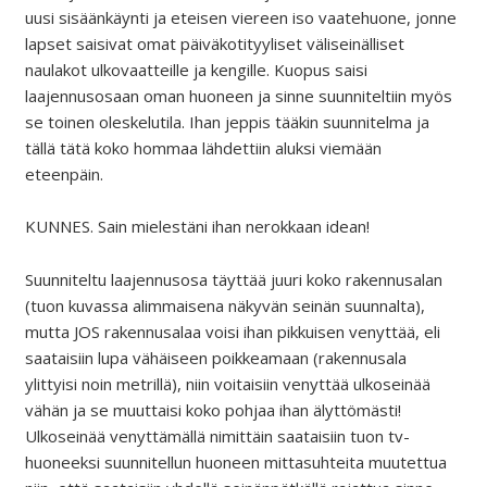
uusi sisäänkäynti ja eteisen viereen iso vaatehuone, jonne
lapset saisivat omat päiväkotityyliset väliseinälliset
naulakot ulkovaatteille ja kengille. Kuopus saisi
laajennusosaan oman huoneen ja sinne suunniteltiin myös
se toinen oleskelutila. Ihan jeppis tääkin suunnitelma ja
tällä tätä koko hommaa lähdettiin aluksi viemään
eteenpäin.
KUNNES. Sain mielestäni ihan nerokkaan idean!
Suunniteltu laajennusosa täyttää juuri koko rakennusalan
(tuon kuvassa alimmaisena näkyvän seinän suunnalta),
mutta JOS rakennusalaa voisi ihan pikkuisen venyttää, eli
saataisiin lupa vähäiseen poikkeamaan (rakennusala
ylittyisi noin metrillä), niin voitaisiin venyttää ulkoseinää
vähän ja se muuttaisi koko pohjaa ihan älyttömästi!
Ulkoseinää venyttämällä nimittäin saataisiin tuon tv-
huoneeksi suunnitellun huoneen mittasuhteita muutettua