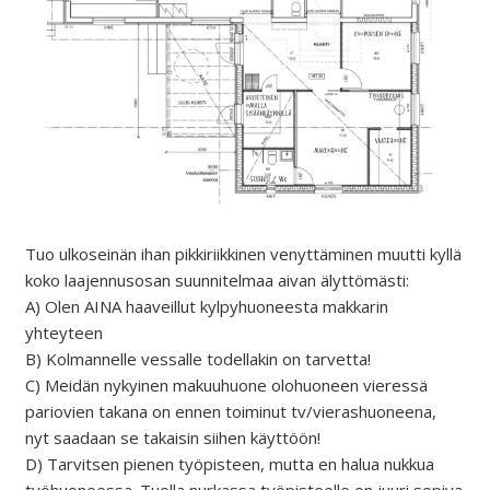
Tuo ulkoseinän ihan pikkiriikkinen venyttäminen muutti kyllä
koko laajennusosan suunnitelmaa aivan älyttömästi:
A) Olen AINA haaveillut kylpyhuoneesta makkarin
yhteyteen
B) Kolmannelle vessalle todellakin on tarvetta!
C) Meidän nykyinen makuuhuone olohuoneen vieressä
pariovien takana on ennen toiminut tv/vierashuoneena,
nyt saadaan se takaisin siihen käyttöön!
D) Tarvitsen pienen työpisteen, mutta en halua nukkua