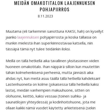
MEIDÄN OMAKOTITALON LAAJENNUKSEN
POHJAPIIRROS
8.11.2023
Muutama (eli tarkemmin sanottuna KAKSI, hah) on kysellyt
jaanko
laajennuksen
pohjapiirrosta ja koska tällaisia on
munkin mielestä ihan superkiinnostavaa katsella, niin
tässäpä tämä nyt tulee teidänkin iloksi.
Meillä on tällä hetkellä aika tavallinen yksitasoinen viiden
huoneen omakotitalo. Ihan näppärä silloin kun muutettiin
tähän kolmehenkisenä perheenä, mutta jännästi aika
ahdas nyt, kun meitä asuu täällä tällä hetkellä kahdeksan!
Lastenhuoneita on kolme (jokaisessa tällä hetkellä kaksi
lasta), meidän vanhempien makuuhuone, sitten on
olohuone, keittiö, kaksi vessaa (toinen suihku- ja
saunatilojen yhteydessä) ja kodinhoitohuone, jota me
ollaan kaikki nämä vuodet käytetty arkieteisenä (sekin