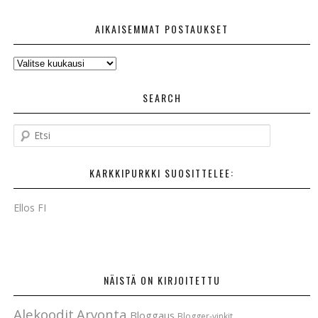
AIKAISEMMAT POSTAUKSET
AIKAISEMMAT
POSTAUKSET
SEARCH
E
t
s
KARKKIPURKKI SUOSITTELEE:
i
Ellos FI
NÄISTÄ ON KIRJOITETTU
Alekoodit
Arvonta
Bloggaus
Blogger-vinkit