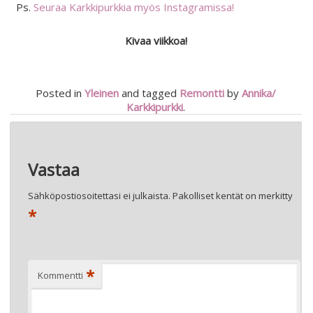
Ps.
Seuraa Karkkipurkkia myös Instagramissa!
Kivaa viikkoa!
Posted in
Yleinen
and tagged
Remontti
by
Annika/
Karkkipurkki
.
Artikkelien
←
HALLOWEEN VÄHÄN SÖPÖMMIN
selaus
UNTUVATAKKI KUIN VAAHTOKARKKI
→
Vastaa
Sähköpostiosoitettasi ei julkaista.
Pakolliset kentät on merkitty
*
*
Kommentti