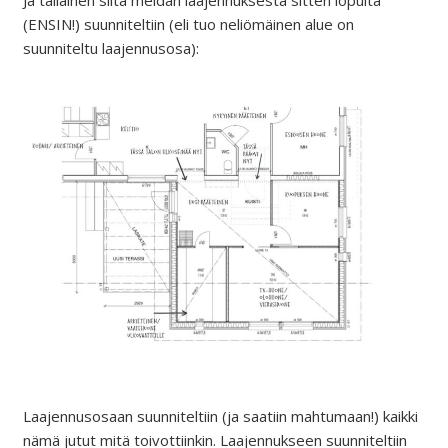
Ja tällainen siitä meidän laajennuksesta sitten lopulta
(ENSIN!) suunniteltiin (eli tuo neliömäinen alue on
suunniteltu laajennusosa):
Laajennusosaan suunniteltiin (ja saatiin mahtumaan!) kaikki
nämä jutut mitä toivottiinkin. Laajennukseen suunniteltiin