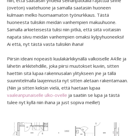
niin, että saataisiin yhdellä seinänpätkällä rajattua sinne
(oveton) vaatehuone ja samalla saatasiin huoneen
kulmaan melko huomaamaton työnurkkaus. Tästä
huoneesta tulisikin meidän vanhempien makuuhuone.
Samalla arkieteisestä tulisi niin pitkä, että siitä voitaisiin
napata siivu meidän vanhempien omaksi kylpyhuoneeksi!
Ai että, nyt tästä vasta tulisikin ihana!
Piirsin ideani nopeasti kuulakärkikynällä valkoiselle A4:lle ja
lähetin arkkitehdille, joka piirsi muutokset kuviin, sitten
haettiin sitä lupaa rakennusalan ylitykseen jne ja tällä
suunnitelmalla laajennusta nyt sitten aletaan rakentamaan.
(Niin ja sitten keksin vielä, että haetaan lupaa
vaaleanpunaiselle ulko-ovelle
ja saatiin se lupa ja tästä
tulee nyt kyllä niin ihana ja just sopiva meille!)